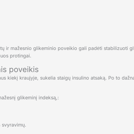
tų ir mažesnio glikeminio poveikio gali padėti stabilizuoti gli
juos protingai.
is poveikis
us kiekį kraujyje, sukelia staigų insulino atsaką. Po to dažna
 mažesnį glikeminį indeksą,:
s svyravimų.