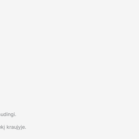
audingi.
kį kraujyje.