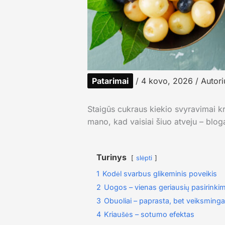
Patarimai
/
4 kovo, 2026
/ Autori
Staigūs cukraus kiekio svyravimai kr
mano, kad vaisiai šiuo atveju – bloga
Turinys
slėpti
1
Kodėl svarbus glikeminis poveikis
2
Uogos – vienas geriausių pasirinki
3
Obuoliai – paprasta, bet veiksminga
4
Kriaušės – sotumo efektas