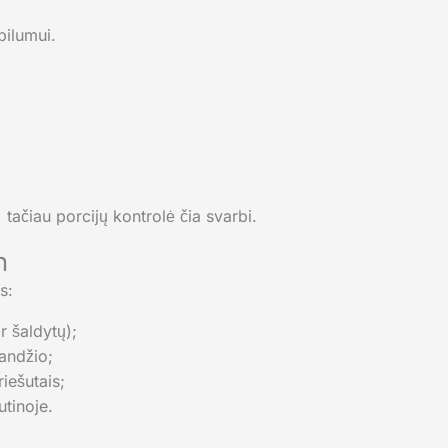
bilumui.
, tačiau porcijų kontrolė čia svarbi.
n
s:
r šaldytų);
kandžio;
riešutais;
utinoje.