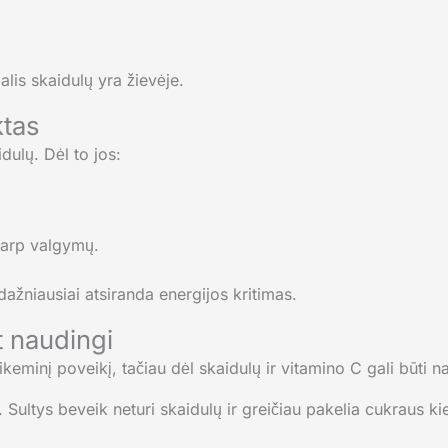
dalis skaidulų yra žievėje.
ktas
idulų. Dėl to jos:
tarp valgymų.
dažniausiai atsiranda energijos kritimas.
t naudingi
glikeminį poveikį, tačiau dėl skaidulų ir vitamino C gali būti n
s. Sultys beveik neturi skaidulų ir greičiau pakelia cukraus kie