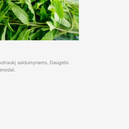
ų potraukį saldumynams. Daugelis
ienodai.