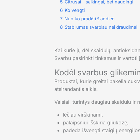
5
Citrusai – saikingai, bet naudingi
6
Ko vengti
7
Nuo ko pradėti šiandien
8
Stabilumas svarbiau nei draudimai
Kai kurie jų dėl skaidulų, antioksidan
Svarbu pasirinkti tinkamus ir vartoti 
Kodėl svarbus glikemin
Produktai, kurie greitai pakelia cukra
atsirandantis alkis.
Vaisiai, turintys daugiau skaidulų ir
lėčiau virškinami,
palaipsniui išskiria gliukozę,
padeda išvengti staigių energijo