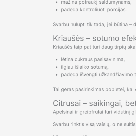
mažina potraukį saldumynams,
padeda kontroliuoti porcijas.
Svarbu nulupti tik tada, jei būtina – 
Kriaušės – sotumo efe
Kriaušės taip pat turi daug tirpių ska
lėtina cukraus pasisavinimą,
ilgiau išlaiko sotumą,
padeda išvengti užkandžiavimo 
Tai geras pasirinkimas popietei, kai 
Citrusai – saikingai, be
Apelsinai ir greipfrutai turi vidutinį 
Svarbu rinktis visą vaisių, o ne sulti