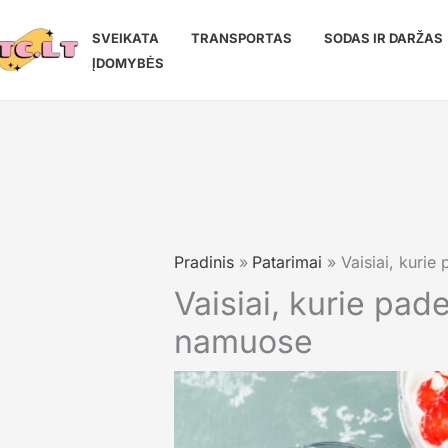
Pereiti
prie
SVEIKATA
TRANSPORTAS
SODAS IR DARŽAS
turinio
ĮDOMYBĖS
Pradinis
Patarimai
Vaisiai, kurie
Vaisiai, kurie pade
namuose