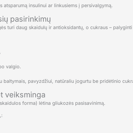
 atsparumą insulinui ar linkusiems į persivalgymą.
ių pasirinkimų
ės turi daug skaidulų ir antioksidantų, o cukraus – palygint
,
po valgio.
u baltymais, pavyzdžiui, natūraliu jogurtu be pridėtinio cukr
et veiksminga
 skaidulos forma) lėtina gliukozės pasisavinimą.
,: