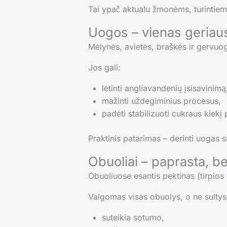
Tai ypač aktualu žmonėms, turintiems
Uogos – vienas geriaus
Mėlynės, avietės, braškės ir gervuog
Jos gali:
lėtinti angliavandenių įsisavinimą
mažinti uždegiminius procesus,
padėti stabilizuoti cukraus kiekį 
Praktinis patarimas – derinti uogas s
Obuoliai – paprasta, b
Obuoliuose esantis pektinas (tirpios
Valgomas visas obuolys, o ne sultys
suteikia sotumo,