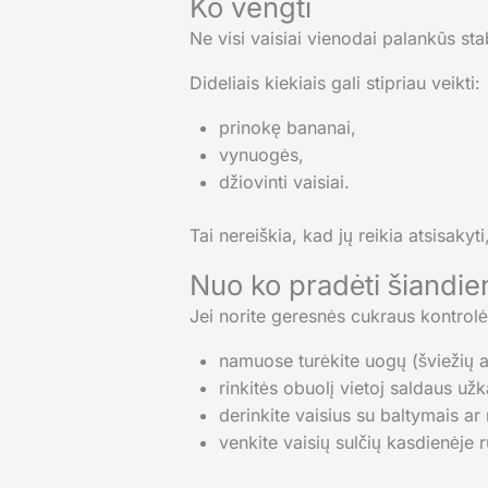
Ko vengti
Ne visi vaisiai vienodai palankūs sta
Dideliais kiekiais gali stipriau veikti:
prinokę bananai,
vynuogės,
džiovinti vaisiai.
Tai nereiškia, kad jų reikia atsisakyti
Nuo ko pradėti šiandie
Jei norite geresnės cukraus kontrolė
namuose turėkite uogų (šviežių a
rinkitės obuolį vietoj saldaus už
derinkite vaisius su baltymais ar 
venkite vaisių sulčių kasdienėje r