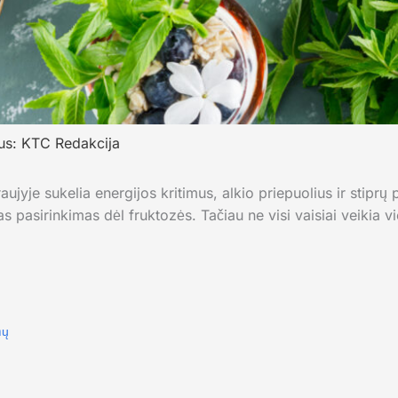
us:
KTC Redakcija
aujyje sukelia energijos kritimus, alkio priepuolius ir stipr
s pasirinkimas dėl fruktozės. Tačiau ne visi vaisiai veikia v
mų