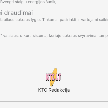
švengti staigių energijos šuolių.
i draudimai
 stabilaus cukraus lygio. Tinkamai pasirinkti ir vartojami saiki
o“ vaisiaus, o kurti sistemą, kurioje cukraus svyravimai ta
KTC Redakcija