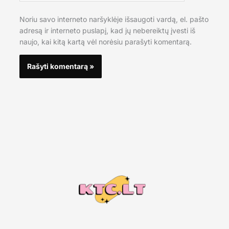
Noriu savo interneto naršyklėje išsaugoti vardą, el. pašto
adresą ir interneto puslapį, kad jų nebereiktų įvesti iš
naujo, kai kitą kartą vėl norėsiu parašyti komentarą.