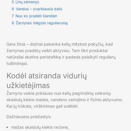
5
Linų sėmenys
6
Vanduo – svarbiausia dalis
7
Nuo ko pradėti šiandien
8
Žarnynas mėgsta reguliarumą
Gera žinia – dažnai pakanka kelių mitybos pokyčių, kad
žarnynas pradėtų veikti aktyviau. Tam tikri produktai
natūraliai skatina peristaltiką ir padeda palaikyti reguliarų
tuštinimąsi.
Kodėl atsiranda vidurių
užkietėjimas
Žarnyno veikla priklauso nuo kelių pagrindinių veiksnių:
skaidulų kiekio maiste, vandens vartojimo ir fizinio aktyvumo.
Kai jų trūksta, virškinimas gali sulėtėti.
Dažniausios priežastys:
mažas skaidulų kiekis racione,