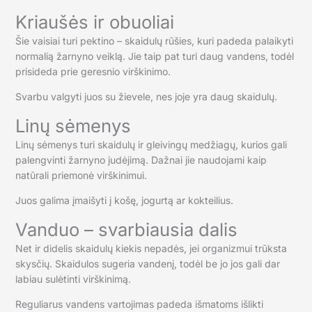
Kriaušės ir obuoliai
Šie vaisiai turi pektino – skaidulų rūšies, kuri padeda palaikyti
normalią žarnyno veiklą. Jie taip pat turi daug vandens, todėl
prisideda prie geresnio virškinimo.
Svarbu valgyti juos su žievele, nes joje yra daug skaidulų.
Linų sėmenys
Linų sėmenys turi skaidulų ir gleivingų medžiagų, kurios gali
palengvinti žarnyno judėjimą. Dažnai jie naudojami kaip
natūrali priemonė virškinimui.
Juos galima įmaišyti į košę, jogurtą ar kokteilius.
Vanduo – svarbiausia dalis
Net ir didelis skaidulų kiekis nepadės, jei organizmui trūksta
skysčių. Skaidulos sugeria vandenį, todėl be jo jos gali dar
labiau sulėtinti virškinimą.
Reguliarus vandens vartojimas padeda išmatoms išlikti