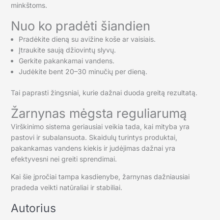
minkštoms.
Nuo ko pradėti šiandien
Pradėkite dieną su avižine koše ar vaisiais.
Įtraukite saują džiovintų slyvų.
Gerkite pakankamai vandens.
Judėkite bent 20–30 minučių per dieną.
Tai paprasti žingsniai, kurie dažnai duoda greitą rezultatą.
Žarnynas mėgsta reguliarumą
Virškinimo sistema geriausiai veikia tada, kai mityba yra
pastovi ir subalansuota. Skaidulų turintys produktai,
pakankamas vandens kiekis ir judėjimas dažnai yra
efektyvesni nei greiti sprendimai.
Kai šie įpročiai tampa kasdienybe, žarnynas dažniausiai
pradeda veikti natūraliai ir stabiliai.
Autorius