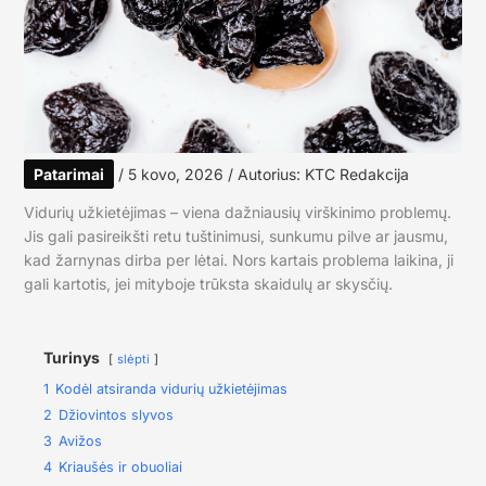
Patarimai
/
5 kovo, 2026
/ Autorius:
KTC Redakcija
Vidurių užkietėjimas – viena dažniausių virškinimo problemų.
Jis gali pasireikšti retu tuštinimusi, sunkumu pilve ar jausmu,
kad žarnynas dirba per lėtai. Nors kartais problema laikina, ji
gali kartotis, jei mityboje trūksta skaidulų ar skysčių.
Turinys
slėpti
1
Kodėl atsiranda vidurių užkietėjimas
2
Džiovintos slyvos
3
Avižos
4
Kriaušės ir obuoliai