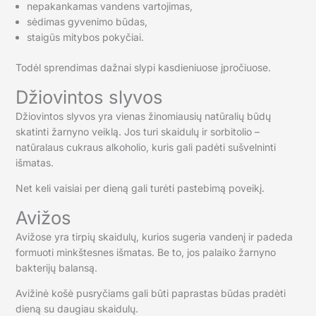
nepakankamas vandens vartojimas,
sėdimas gyvenimo būdas,
staigūs mitybos pokyčiai.
Todėl sprendimas dažnai slypi kasdieniuose įpročiuose.
Džiovintos slyvos
Džiovintos slyvos yra vienas žinomiausių natūralių būdų
skatinti žarnyno veiklą. Jos turi skaidulų ir sorbitolio –
natūralaus cukraus alkoholio, kuris gali padėti sušvelninti
išmatas.
Net keli vaisiai per dieną gali turėti pastebimą poveikį.
Avižos
Avižose yra tirpių skaidulų, kurios sugeria vandenį ir padeda
formuoti minkštesnes išmatas. Be to, jos palaiko žarnyno
bakterijų balansą.
Avižinė košė pusryčiams gali būti paprastas būdas pradėti
dieną su daugiau skaidulų.