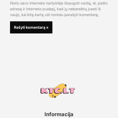
Noriu savo interneto naršyklėje išsaugoti vardą, el. pašto
adresą ir interneto puslapį, kad jų nebereiktų įvesti iš
naujo, kai kitą kartą vėl norėsiu parašyti komentarą.
Informacija