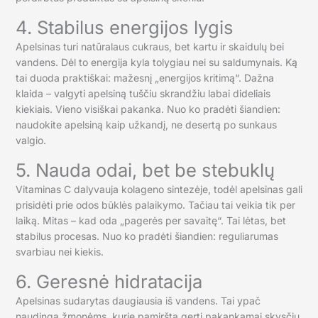
4. Stabilus energijos lygis
Apelsinas turi natūralaus cukraus, bet kartu ir skaidulų bei
vandens. Dėl to energija kyla tolygiau nei su saldumynais. Ką
tai duoda praktiškai: mažesnį „energijos kritimą“. Dažna
klaida – valgyti apelsiną tuščiu skrandžiu labai dideliais
kiekiais. Vieno visiškai pakanka. Nuo ko pradėti šiandien:
naudokite apelsiną kaip užkandį, ne desertą po sunkaus
valgio.
5. Nauda odai, bet be stebuklų
Vitaminas C dalyvauja kolageno sintezėje, todėl apelsinas gali
prisidėti prie odos būklės palaikymo. Tačiau tai veikia tik per
laiką. Mitas – kad oda „pagerės per savaitę“. Tai lėtas, bet
stabilus procesas. Nuo ko pradėti šiandien: reguliarumas
svarbiau nei kiekis.
6. Geresnė hidratacija
Apelsinas sudarytas daugiausia iš vandens. Tai ypač
naudinga žmonėms, kurie pamiršta gerti pakankamai skysčių.