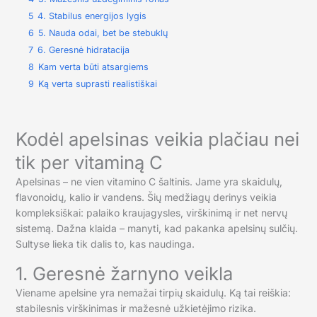
5
4. Stabilus energijos lygis
6
5. Nauda odai, bet be stebuklų
7
6. Geresnė hidratacija
8
Kam verta būti atsargiems
9
Ką verta suprasti realistiškai
Kodėl apelsinas veikia plačiau nei
tik per vitaminą C
Apelsinas – ne vien vitamino C šaltinis. Jame yra skaidulų,
flavonoidų, kalio ir vandens. Šių medžiagų derinys veikia
kompleksiškai: palaiko kraujagysles, virškinimą ir net nervų
sistemą. Dažna klaida – manyti, kad pakanka apelsinų sulčių.
Sultyse lieka tik dalis to, kas naudinga.
1. Geresnė žarnyno veikla
Viename apelsine yra nemažai tirpių skaidulų. Ką tai reiškia:
stabilesnis virškinimas ir mažesnė užkietėjimo rizika.