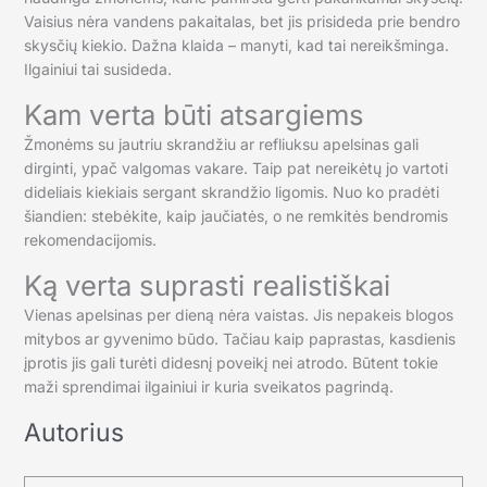
Vaisius nėra vandens pakaitalas, bet jis prisideda prie bendro
skysčių kiekio. Dažna klaida – manyti, kad tai nereikšminga.
Ilgainiui tai susideda.
Kam verta būti atsargiems
Žmonėms su jautriu skrandžiu ar refliuksu apelsinas gali
dirginti, ypač valgomas vakare. Taip pat nereikėtų jo vartoti
dideliais kiekiais sergant skrandžio ligomis. Nuo ko pradėti
šiandien: stebėkite, kaip jaučiatės, o ne remkitės bendromis
rekomendacijomis.
Ką verta suprasti realistiškai
Vienas apelsinas per dieną nėra vaistas. Jis nepakeis blogos
mitybos ar gyvenimo būdo. Tačiau kaip paprastas, kasdienis
įprotis jis gali turėti didesnį poveikį nei atrodo. Būtent tokie
maži sprendimai ilgainiui ir kuria sveikatos pagrindą.
Autorius