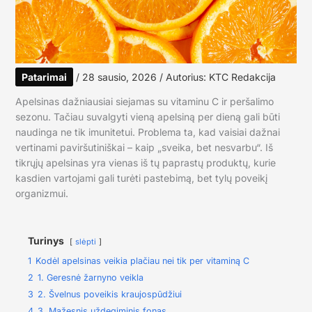
Patarimai
/
28 sausio, 2026
/ Autorius:
KTC Redakcija
Apelsinas dažniausiai siejamas su vitaminu C ir peršalimo
sezonu. Tačiau suvalgyti vieną apelsiną per dieną gali būti
naudinga ne tik imunitetui. Problema ta, kad vaisiai dažnai
vertinami paviršutiniškai – kaip „sveika, bet nesvarbu“. Iš
tikrųjų apelsinas yra vienas iš tų paprastų produktų, kurie
kasdien vartojami gali turėti pastebimą, bet tylų poveikį
organizmui.
Turinys
slėpti
1
Kodėl apelsinas veikia plačiau nei tik per vitaminą C
2
1. Geresnė žarnyno veikla
3
2. Švelnus poveikis kraujospūdžiui
4
3. Mažesnis uždegiminis fonas