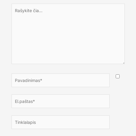
Rašykite
čia...
Pavadinimas*
El.paštas*
Tinklalapis