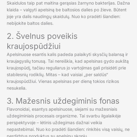
Skaidulos taip pat maitina gerąsias žarnyno bakterijas. Dažna
klaida – valgyti apelsiną be baltosios dalies po žieve. Būtent
joje yra dalis naudingų skaidulų. Nuo ko pradėti šiandien:
nebijokite baltos dalies.
2. Švelnus poveikis
kraujospūdžiui
Apelsinuose esantis kalis padeda palaikyti skysčių balansą ir
kraujagyslių tonusą. Tai nereiškia, kad apelsinas gydo aukštą
kraujospūdį, tačiau reguliarus jo vartojimas gali prisidėti prie
stabilesnių rodiklių. Mitas – kad vaisiai „per saldūs“
kraujospūdžiui. Vienas apelsinas per dieną tokios rizikos
nesukelia.
3. Mažesnis uždegiminis fonas
Flavonoidai, esantys apelsinuose, siejami su mažesniais
uždegiminiais procesais organizme. Tai svarbu ilgalaikėje
perspektyvoje – lėtinis uždegimas dažnai veikia
nepastebimai. Nuo ko pradėti šiandien: rinkitės visą vaisių, ne
perdirbtus produktus su apelsinų skoniu.