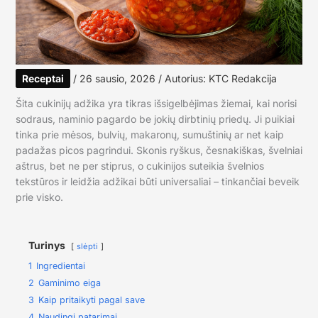
Receptai
/
26 sausio, 2026
/ Autorius:
KTC Redakcija
Šita cukinijų adžika yra tikras išsigelbėjimas žiemai, kai norisi
sodraus, naminio pagardo be jokių dirbtinių priedų. Ji puikiai
tinka prie mėsos, bulvių, makaronų, sumuštinių ar net kaip
padažas picos pagrindui. Skonis ryškus, česnakiškas, švelniai
aštrus, bet ne per stiprus, o cukinijos suteikia švelnios
tekstūros ir leidžia adžikai būti universaliai – tinkančiai beveik
prie visko.
Turinys
slėpti
1
Ingredientai
2
Gaminimo eiga
3
Kaip pritaikyti pagal save
4
Naudingi patarimai