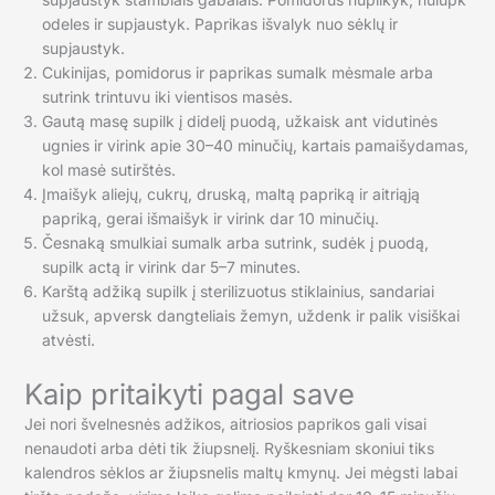
odeles ir supjaustyk. Paprikas išvalyk nuo sėklų ir
supjaustyk.
Cukinijas, pomidorus ir paprikas sumalk mėsmale arba
sutrink trintuvu iki vientisos masės.
Gautą masę supilk į didelį puodą, užkaisk ant vidutinės
ugnies ir virink apie 30–40 minučių, kartais pamaišydamas,
kol masė sutirštės.
Įmaišyk aliejų, cukrų, druską, maltą papriką ir aitriąją
papriką, gerai išmaišyk ir virink dar 10 minučių.
Česnaką smulkiai sumalk arba sutrink, sudėk į puodą,
supilk actą ir virink dar 5–7 minutes.
Karštą adžiką supilk į sterilizuotus stiklainius, sandariai
užsuk, apversk dangteliais žemyn, uždenk ir palik visiškai
atvėsti.
Kaip pritaikyti pagal save
Jei nori švelnesnės adžikos, aitriosios paprikos gali visai
nenaudoti arba dėti tik žiupsnelį. Ryškesniam skoniui tiks
kalendros sėklos ar žiupsnelis maltų kmynų. Jei mėgsti labai