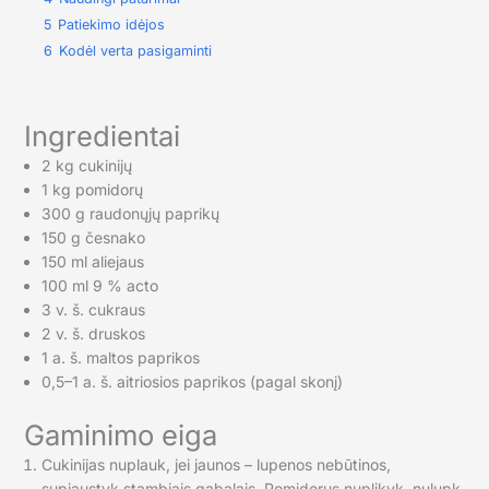
5
Patiekimo idėjos
6
Kodėl verta pasigaminti
Ingredientai
2 kg cukinijų
1 kg pomidorų
300 g raudonųjų paprikų
150 g česnako
150 ml aliejaus
100 ml 9 % acto
3 v. š. cukraus
2 v. š. druskos
1 a. š. maltos paprikos
0,5–1 a. š. aitriosios paprikos (pagal skonį)
Gaminimo eiga
Cukinijas nuplauk, jei jaunos – lupenos nebūtinos,
supjaustyk stambiais gabalais. Pomidorus nuplikyk, nulupk