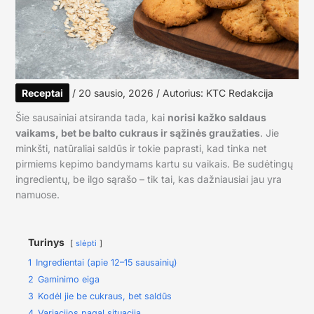
Receptai
/
20 sausio, 2026
/ Autorius:
KTC Redakcija
Šie sausainiai atsiranda tada, kai
norisi kažko saldaus
vaikams, bet be balto cukraus ir sąžinės graužaties
. Jie
minkšti, natūraliai saldūs ir tokie paprasti, kad tinka net
pirmiems kepimo bandymams kartu su vaikais. Be sudėtingų
ingredientų, be ilgo sąrašo – tik tai, kas dažniausiai jau yra
namuose.
Turinys
slėpti
1
Ingredientai (apie 12–15 sausainių)
2
Gaminimo eiga
3
Kodėl jie be cukraus, bet saldūs
4
Variacijos pagal situaciją