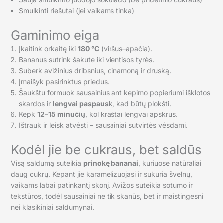
Smulkinti riešutai (jei vaikams tinka)
Gaminimo eiga
Įkaitink orkaitę iki
180 °C
(viršus–apačia).
Bananus sutrink šakute iki vientisos tyrės.
Suberk avižinius dribsnius, cinamoną ir druską.
Įmaišyk pasirinktus priedus.
Šaukštu formuok sausainius ant kepimo popieriumi išklotos
skardos ir
lengvai paspausk
, kad būtų plokšti.
Kepk
12–15 minučių
, kol kraštai lengvai apskrus.
Ištrauk ir leisk atvėsti – sausainiai sutvirtės vėsdami.
Kodėl jie be cukraus, bet saldūs
Visą saldumą suteikia
prinokę bananai
, kuriuose natūraliai
daug cukrų. Kepant jie karamelizuojasi ir sukuria švelnų,
vaikams labai patinkantį skonį. Avižos suteikia sotumo ir
tekstūros, todėl sausainiai ne tik skanūs, bet ir maistingesni
nei klasikiniai saldumynai.