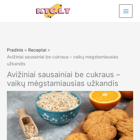
Pereiti
prie
turinio
Pradinis
Receptai
Avižiniai sausainiai be cukraus – vaikų mėgstamiausias
užkandis
Avižiniai sausainiai be cukraus –
vaikų mėgstamiausias užkandis