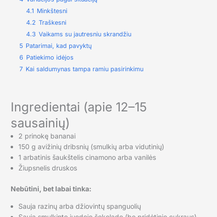
4.1
Minkštesni
4.2
Traškesni
4.3
Vaikams su jautresniu skrandžiu
5
Patarimai, kad pavyktų
6
Patiekimo idėjos
7
Kai saldumynas tampa ramiu pasirinkimu
Ingredientai (apie 12–15
sausainių)
2 prinokę bananai
150 g avižinių dribsnių (smulkių arba vidutinių)
1 arbatinis šaukštelis cinamono arba vanilės
Žiupsnelis druskos
Nebūtini, bet labai tinka:
Sauja razinų arba džiovintų spanguolių
Sauja smulkinto juodojo šokolado (be pridėtinio cukraus)