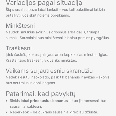
Variacijos pagal situaciją
Šių sausainių bazė labai lanksti – vos keli pakeitimai leidžia
pritaikyti juos skirtingiems poreikiams.
Minkštesni
Naudok smulkius avižinius dribsnius arba dalį jų trumpai
sumalk. Sausainiai bus minkštesni ir labiau primins pyragėlius.
Traškesni
Įdėk šaukštą kokosų aliejaus arba kepk kelias minutes ilgiau.
Kraštai taps traškesni, vidus liks minkštas.
Vaikams su jautresniu skrandžiu
Nedėk riešutų ir šokolado, palik tik bananus ir avižas – skonis
bus neutralus ir labai lengvas.
Patarimai, kad pavyktų
Rinkis
labai prinokusius bananus
– kuo jie tamsesni, tuo
sausainiai saldesni.
Neperkepk – be cukraus sausainiai greičiau džiūsta.