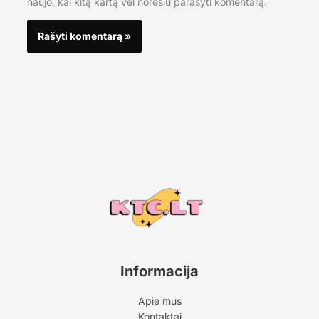
naujo, kai kitą kartą vėl norėsiu parašyti komentarą.
Informacija
Apie mus
Kontaktai