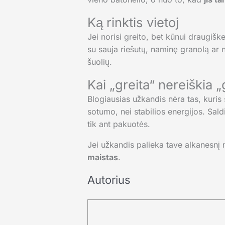
Ką rinktis vietoj
Jei norisi greito, bet kūnui draugiš
su sauja riešutų, naminę granolą ar n
šuolių.
Kai „greita“ nereiškia 
Blogiausias užkandis nėra tas, kuris 
sotumo, nei stabilios energijos. Saldin
tik ant pakuotės.
Jei užkandis palieka tave alkanesnį ne
maistas
.
Autorius