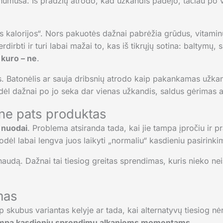
 numuša. Iš pradžių atrodo, kad užkandis padėjo, tačiau po va
s kalorijos“. Nors pakuotės dažnai pabrėžia grūdus, vitaminu
rdirbti ir turi labai mažai to, kas iš tikrųjų sotina: baltymų,
 kuro – ne
.
. Batonėlis ar sauja dribsnių atrodo kaip pakankamas užkand
ėl dažnai po jo seka dar vienas užkandis, saldus gėrimas a
 ne pats produktas
 nuodai
. Problema atsiranda tada, kai jie tampa įpročiu ir pr
todėl labai lengva juos laikyti „normaliu“ kasdieniu pasirinki
audą. Dažnai tai tiesiog greitas sprendimas, kuris nieko nei
amas
aip skubus variantas kelyje ar tada, kai alternatyvų tiesiog 
tampa kasdieniu sprendimu alkaniems momentams
.