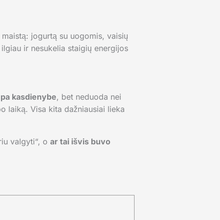
ą maistą: jogurtą su uogomis, vaisių
lgiau ir nesukelia staigių energijos
mpa kasdienybe
, bet neduoda nei
po laiką. Visa kita dažniausiai lieka
riu valgyti“, o
ar tai išvis buvo