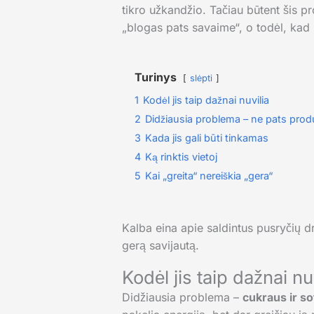
tikro užkandžio. Tačiau būtent šis 
„blogas pats savaime“, o todėl, kad
Turinys
slėpti
1
Kodėl jis taip dažnai nuvilia
2
Didžiausia problema – ne pats prod
3
Kada jis gali būti tinkamas
4
Ką rinktis vietoj
5
Kai „greita“ nereiškia „gera“
Kalba eina apie saldintus pusryčių dr
gerą savijautą.
Kodėl jis taip dažnai nu
Didžiausia problema –
cukraus ir s