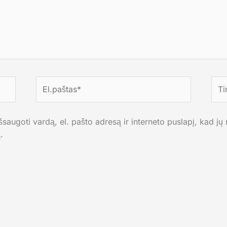
El.paštas*
Tink
saugoti vardą, el. pašto adresą ir interneto puslapį, kad jų n
.