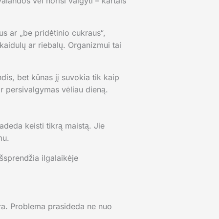
landos vėl norisi valgyti – kartais
s ar „be pridėtinio cukraus“,
 skaidulų ar riebalų. Organizmui tai
is, bet kūnas jį suvokia tik kaip
r persivalgymas vėliau dieną.
adeda keisti tikrą maistą. Jie
mu.
šsprendžia ilgalaikėje
nėra. Problema prasideda ne nuo