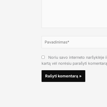
Pavadinimas*
Noriu savo interneto naršyklėje iš
kartą vėl norėsiu parašyti komentarą