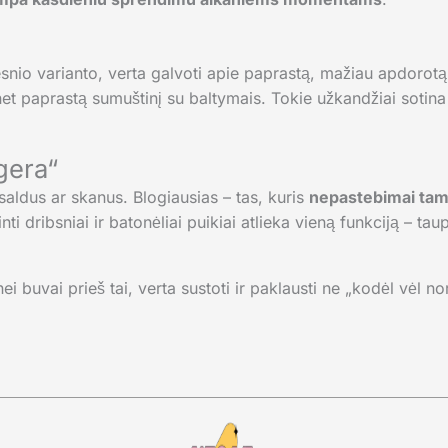
kesnio varianto, verta galvoti apie paprastą, mažiau apdorot
et paprastą sumuštinį su baltymais. Tokie užkandžiai sotina i
„gera“
saldus ar skanus. Blogiausias – tas, kuris
nepastebimai ta
ti dribsniai ir batonėliai puikiai atlieka vieną funkciją – tau
i buvai prieš tai, verta sustoti ir paklausti ne „kodėl vėl no