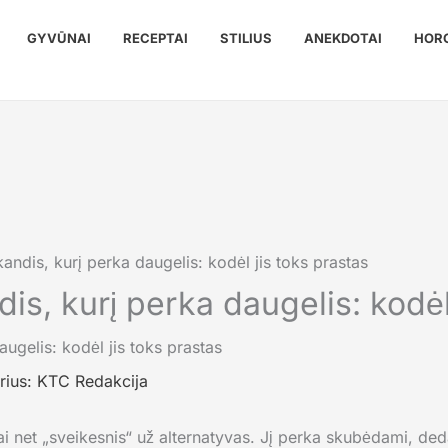
GYVŪNAI
RECEPTAI
STILIUS
ANEKDOTAI
HOR
andis, kurį perka daugelis: kodėl jis toks prastas
is, kurį perka daugelis: kodėl
rius:
KTC Redakcija
ai net „sveikesnis“ už alternatyvas. Jį perka skubėdami, ded