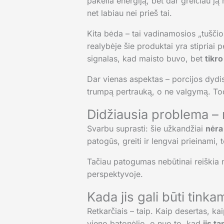
pakelia energiją, bet dar greičiau ją
net labiau nei prieš tai.
Kita bėda – tai vadinamosios „tuščio
realybėje šie produktai yra stipriai pe
signalas, kad maisto buvo, bet
tikro
Dar vienas aspektas – porcijos dydis
trumpą pertrauką, o ne valgymą. Tod
Didžiausia problema –
Svarbu suprasti: šie užkandžiai
nėra
patogūs, greiti ir lengvai prieinami, 
Tačiau patogumas nebūtinai reiškia n
perspektyvoje.
Kada jis gali būti tink
Retkarčiais – taip. Kaip desertas, k
vieno batonėlio, o nuo to, kad
jis 