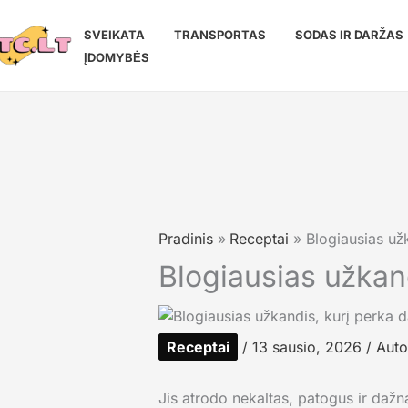
Pereiti
prie
SVEIKATA
TRANSPORTAS
SODAS IR DARŽAS
turinio
ĮDOMYBĖS
Pradinis
Receptai
Blogiausias užk
Blogiausias užkand
Receptai
/
13 sausio, 2026
/ Auto
Jis atrodo nekaltas, patogus ir dažn