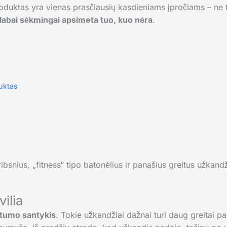
produktas yra vienas prasčiausių kasdieniams įpročiams – ne
labai sėkmingai apsimeta tuo, kuo nėra
.
uktas
ibsnius, „fitness“ tipo batonėlius ir panašius greitus užkand
vilia
otumo santykis
. Tokie užkandžiai dažnai turi daug greitai 