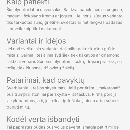
Kaip patiekti
Šie blyneliai labai universalūs. Saldžiai patiek juos su uogiene,
medumi, šokolado kremu ar jogurtu. Jei norisi sūraus varianto,
tiks tarkuotas sūris, grietinė, sviestas ar net lengvas padažas
– beveik kaip tikri makaronai.
Variantai ir idėjos
Jei nori sveikesnio varianto, dalį miltų pakeisk pilno grūdo
miltais. Galima į tešlą įmaišyti šiek tiek kakavos ar cinamono
saldžiai versijai. Sūriems blyneliams cukrų drąsiai praleisk, o į
tešlą įdėk žiupsnelį džiovintų žolelių.
Patarimai, kad pavyktų
Svarbiausia – tešlos skystumas. Jei ji per tiršta, „makaronai“
bus trumpi ir stori, jei per skysta – išsitaškys. Pirmą porciją
laikyk bandomąja ir, jei reikia, įpilk šlakelį pieno arba suberk
truputį miltų.
Kodėl verta išbandyti
Tai paprastas būdas pusryčius paversti smagia patirtimi be