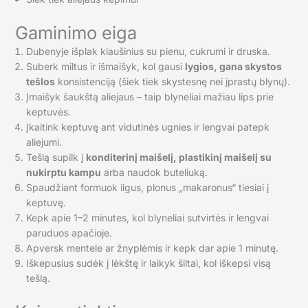
Gaminimo eiga
Dubenyje išplak kiaušinius su pienu, cukrumi ir druska.
Suberk miltus ir išmaišyk, kol gausi
lygios, gana skystos
tešlos
konsistenciją (šiek tiek skystesnę nei įprastų blynų).
Įmaišyk šaukštą aliejaus – taip blyneliai mažiau lips prie
keptuvės.
Įkaitink keptuvę ant vidutinės ugnies ir lengvai patepk
aliejumi.
Tešlą supilk į
konditerinį maišelį, plastikinį maišelį su
nukirptu kampu
arba naudok buteliuką.
Spaudžiant formuok ilgus, plonus „makaronus“ tiesiai į
keptuvę.
Kepk apie 1–2 minutes, kol blyneliai sutvirtės ir lengvai
paruduos apačioje.
Apversk mentele ar žnyplėmis ir kepk dar apie 1 minutę.
Iškepusius sudėk į lėkštę ir laikyk šiltai, kol iškepsi visą
tešlą.