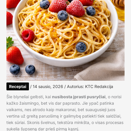
Receptai
/
14 sausio, 2026
/ Autorius:
KTC Redakcija
Šie blyneliai gelbsti, kai
nusibosta įprasti pusryčiai
, o norisi
kažko žaismingo, bet vis dar paprasto. Jie ypač patinka
vaikams, nes atrodo kaip makaronai, bet suaugusieji juos
vertina už greitą paruošimą ir galimybę patiekti tiek saldžiai,
tiek sūriai. Skonis švelnus, tekstūra minkšta, o visas procesas
sukelia šypseną dar prieš pirmą kąsnį.