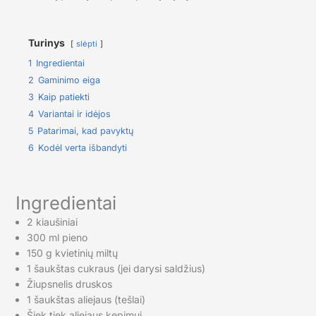
Turinys
slėpti
1
Ingredientai
2
Gaminimo eiga
3
Kaip patiekti
4
Variantai ir idėjos
5
Patarimai, kad pavyktų
6
Kodėl verta išbandyti
Ingredientai
2 kiaušiniai
300 ml pieno
150 g kvietinių miltų
1 šaukštas cukraus (jei darysi saldžius)
Žiupsnelis druskos
1 šaukštas aliejaus (tešlai)
Šiek tiek aliejaus kepimui