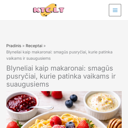
Pereiti
prie
turinio
Pradinis
Receptai
Blyneliai kaip makaronai: smagūs pusryčiai, kurie patinka
vaikams ir suaugusiems
Blyneliai kaip makaronai: smagūs
pusryčiai, kurie patinka vaikams ir
suaugusiems