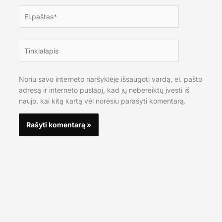
El.paštas*
Tinklalapis
Noriu savo interneto naršyklėje išsaugoti vardą, el. pašto
adresą ir interneto puslapį, kad jų nebereiktų įvesti iš
naujo, kai kitą kartą vėl norėsiu parašyti komentarą.