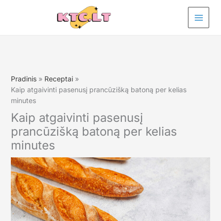
Pereiti
prie
turinio
Pradinis
Receptai
Kaip atgaivinti pasenusį prancūzišką batoną per kelias
minutes
Kaip atgaivinti pasenusį
prancūzišką batoną per kelias
minutes