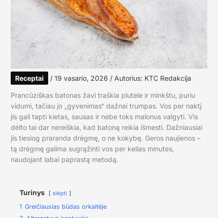
Receptai
/
19 vasario, 2026
/ Autorius:
KTC Redakcija
Prancūziškas batonas žavi traškia plutele ir minkštu, puriu
vidumi, tačiau jo „gyvenimas“ dažnai trumpas. Vos per naktį
jis gali tapti kietas, sausas ir nebe toks malonus valgyti. Vis
dėlto tai dar nereiškia, kad batoną reikia išmesti. Dažniausiai
jis tiesiog praranda drėgmę, o ne kokybę. Geros naujienos –
tą drėgmę galima sugrąžinti vos per kelias minutes,
naudojant labai paprastą metodą.
Turinys
slėpti
1
Greičiausias būdas orkaitėje