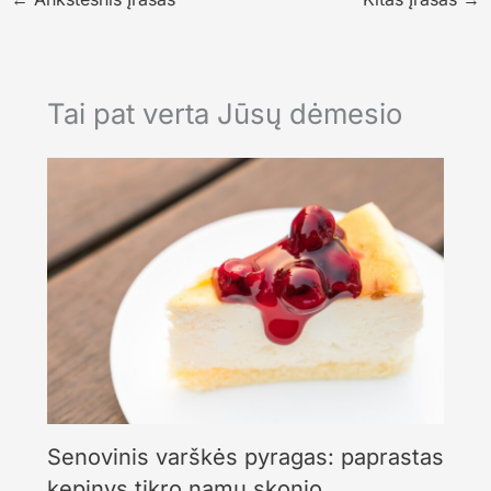
Tai pat verta Jūsų dėmesio
Senovinis varškės pyragas: paprastas
kepinys tikro namų skonio