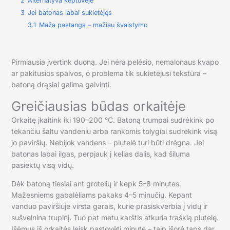
2
Alternatyva keptuvėje
3
Jei batonas labai sukietėjęs
3.1
Maža pastanga – mažiau švaistymo
Pirmiausia įvertink duoną. Jei nėra pelėsio, nemalonaus kvapo
ar pakitusios spalvos, o problema tik sukietėjusi tekstūra –
batoną drąsiai galima gaivinti.
Greičiausias būdas orkaitėje
Orkaitę įkaitink iki 190–200 °C. Batoną trumpai sudrėkink po
tekančiu šaltu vandeniu arba rankomis tolygiai sudrėkink visą
jo paviršių. Nebijok vandens – plutelė turi būti drėgna. Jei
batonas labai ilgas, perpjauk į kelias dalis, kad šiluma
pasiektų visą vidų.
Dėk batoną tiesiai ant grotelių ir kepk 5–8 minutes.
Mažesniems gabalėliams pakaks 4–5 minučių. Kepant
vanduo paviršiuje virsta garais, kurie prasiskverbia į vidų ir
sušvelnina trupinį. Tuo pat metu karštis atkuria traškią plutelę.
Išėmus iš orkaitės leisk pastovėti minutę – taip išorė taps dar