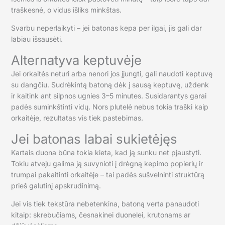
traškesnė, o vidus išliks minkštas.
Svarbu neperlaikyti – jei batonas kepa per ilgai, jis gali dar
labiau išsausėti.
Alternatyva keptuvėje
Jei orkaitės neturi arba nenori jos įjungti, gali naudoti keptuvę
su dangčiu. Sudrėkintą batoną dėk į sausą keptuvę, uždenk
ir kaitink ant silpnos ugnies 3–5 minutes. Susidarantys garai
padės suminkštinti vidų. Nors plutelė nebus tokia traški kaip
orkaitėje, rezultatas vis tiek pastebimas.
Jei batonas labai sukietėjęs
Kartais duona būna tokia kieta, kad ją sunku net pjaustyti.
Tokiu atveju galima ją suvynioti į drėgną kepimo popierių ir
trumpai pakaitinti orkaitėje – tai padės sušvelninti struktūrą
prieš galutinį apskrudinimą.
Jei vis tiek tekstūra nebetenkina, batoną verta panaudoti
kitaip: skrebučiams, česnakinei duonelei, krutonams ar