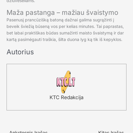
džiūvėsėliams.
Maža pastanga – mažiau švaistymo
Pasenusį prancūzišką batoną dažnai galima sugrąžinti į
beveik šviežią būseną vos per kelias minutes. Tai paprastas,
bet labai praktiškas būdas sumažinti maisto švaistymą ir dar
kartą pasimėgauti traškia, šilta duona lyg ką tik iš kepyklos.
Autorius
KTC Redakcija
←
Ankstesnis Įrašas
Kitas Įrašas
→