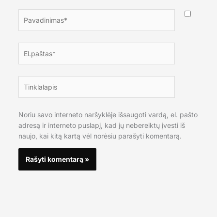
Pavadinimas*
El.paštas*
Tinklalapis
Noriu savo interneto naršyklėje išsaugoti vardą, el. pašto
adresą ir interneto puslapį, kad jų nebereiktų įvesti iš
naujo, kai kitą kartą vėl norėsiu parašyti komentarą.