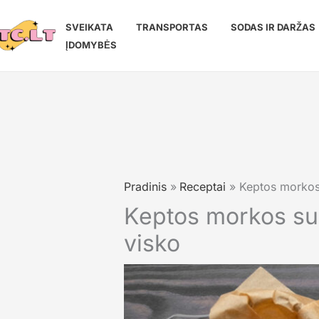
Pereiti
prie
SVEIKATA
TRANSPORTAS
SODAS IR DARŽAS
turinio
ĮDOMYBĖS
Pradinis
Receptai
Keptos morkos 
Keptos morkos su m
visko