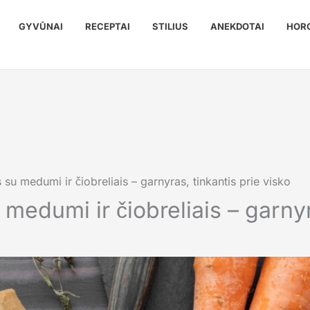
GYVŪNAI
RECEPTAI
STILIUS
ANEKDOTAI
HOR
su medumi ir čiobreliais – garnyras, tinkantis prie visko
edumi ir čiobreliais – garnyra