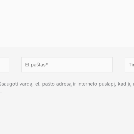
El.paštas*
Tink
saugoti vardą, el. pašto adresą ir interneto puslapį, kad jų n
.