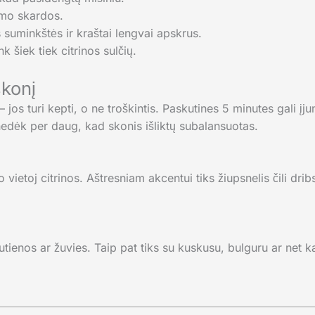
imo skardos.
suminkštės ir kraštai lengvai apskrus.
nk šiek tiek citrinos sulčių.
skonį
os turi kepti, o ne troškintis. Paskutines 5 minutes gali įjung
edėk per daug, kad skonis išliktų subalansuotas.
 vietoj citrinos. Aštresniam akcentui tiks žiupsnelis čili dri
autienos ar žuvies. Taip pat tiks su kuskusu, bulguru ar net k