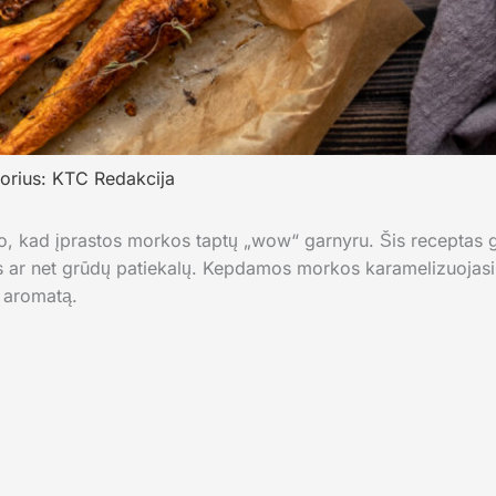
orius:
KTC Redakcija
o, kad įprastos morkos taptų „wow“ garnyru. Šis receptas gel
 ar net grūdų patiekalų. Kepdamos morkos karamelizuojasi,
ų aromatą.