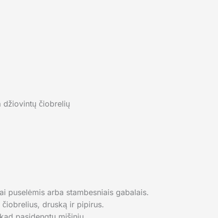
a džiovintų čiobrelių
gai puselėmis arba stambesniais gabalais.
iobrelius, druską ir pipirus.
kad pasidengtų mišiniu.