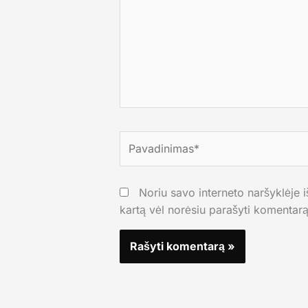
Pavadinimas*
Noriu savo interneto naršyklėje iš
kartą vėl norėsiu parašyti komentarą