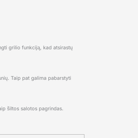
ti grilio funkciją, kad atsirastų
bsnių. Taip pat galima pabarstyti
aip šiltos salotos pagrindas.