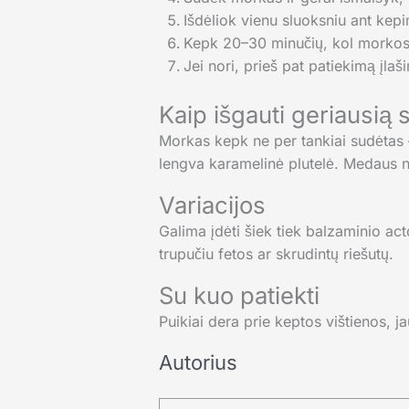
Išdėliok vienu sluoksniu ant kep
Kepk 20–30 minučių, kol morkos 
Jei nori, prieš pat patiekimą įlaši
Kaip išgauti geriausią 
Morkas kepk ne per tankiai sudėtas – j
lengva karamelinė plutelė. Medaus n
Variacijos
Galima įdėti šiek tiek balzaminio acto
trupučiu fetos ar skrudintų riešutų.
Su kuo patiekti
Puikiai dera prie keptos vištienos, j
Autorius