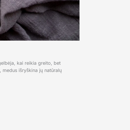
bėja, kai reikia greito, bet
 medus išryškina jų natūralų