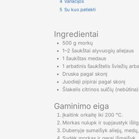
4
Variacijos
5
Su kuo patiekti
Ingredientai
500 g morkų
1–2 šaukštai alyvuogių aliejaus
1 šaukštas medaus
1 arbatinis šaukštelis šviežių arb
Druska pagal skonį
Juodieji pipirai pagal skonį
Šlakelis citrinos sulčių (nebūtina)
Gaminimo eiga
Įkaitink orkaitę iki 200 °C.
Morkas nulupk ir supjaustyk išil
Dubenyje sumaišyk aliejų, medų, č
Sudėk morkas ir gerai išmaišyk, 