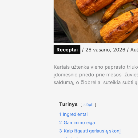
Receptai
/
26 vasario, 2026
/ Aut
Kartais užtenka vieno paprasto triuk
įdomesnio priedo prie mėsos, žuvies
saldumą, o čiobreliai suteikia subtil
Turinys
slėpti
1
Ingredientai
2
Gaminimo eiga
3
Kaip išgauti geriausią skonį