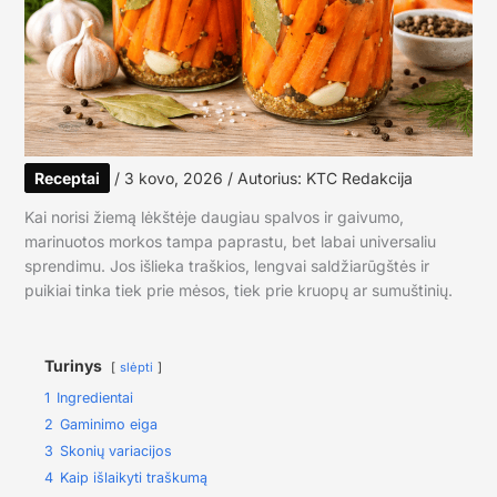
Receptai
/
3 kovo, 2026
/ Autorius:
KTC Redakcija
Kai norisi žiemą lėkštėje daugiau spalvos ir gaivumo,
marinuotos morkos tampa paprastu, bet labai universaliu
sprendimu. Jos išlieka traškios, lengvai saldžiarūgštės ir
puikiai tinka tiek prie mėsos, tiek prie kruopų ar sumuštinių.
Turinys
slėpti
1
Ingredientai
2
Gaminimo eiga
3
Skonių variacijos
4
Kaip išlaikyti traškumą