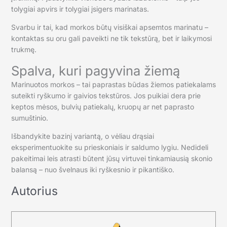
tolygiai apvirs ir tolygiai įsigers marinatas.
Svarbu ir tai, kad morkos būtų visiškai apsemtos marinatu –
kontaktas su oru gali paveikti ne tik tekstūrą, bet ir laikymosi
trukmę.
Spalva, kuri pagyvina žiemą
Marinuotos morkos – tai paprastas būdas žiemos patiekalams
suteikti ryškumo ir gaivios tekstūros. Jos puikiai dera prie
keptos mėsos, bulvių patiekalų, kruopų ar net paprasto
sumuštinio.
Išbandykite bazinį variantą, o vėliau drąsiai
eksperimentuokite su prieskoniais ir saldumo lygiu. Nedideli
pakeitimai leis atrasti būtent jūsų virtuvei tinkamiausią skonio
balansą – nuo švelnaus iki ryškesnio ir pikantiško.
Autorius