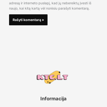
adresą ir interneto puslapį, kad jų nebereiktų įvesti iš
naujo, kai kitą kartą vėl norėsiu parašyti komentarą.
Informacija