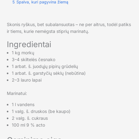
5
Spalva, kuri pagyvina žiemą
Skonis ryškus, bet subalansuotas – ne per aitrus, todėl patiks
ir tiems, kurie nemėgsta stiprių marinatų.
Ingredientai
1 kg morkų
3–4 skiltelės česnako
1 arbat. š. juodųjų pipirų grūdelių
1 arbat. š. garstyčių sėklų (nebūtina)
2–3 lauro lapai
Marinatui:
1 l vandens
1 valg. š. druskos (be kaupo)
2 valg. š. cukraus
100 ml 9 % acto