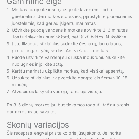
Gaminimo eiga
Morkas nulupkite ir supjaustykite lazdelėmis arba
griežinėliais. Jei morkos storesnės, pjaustykite plonesnėmis
juostelėmis, kad geriau įsigertų marinatas.
Užvirkite puodą vandens ir morkas apvirkite 2–3 minutes.
Jos turi šiek tiek suminkštėti, bet išlikti tvirtos. Nukoškite.
Į sterilizuotus stiklainius sudėkite česnaką, lauro lapus,
pipirus ir garstyčių sėklas. Ant viršaus – morkas.
Puode užvirkite vandenį su druska ir cukrumi. Nukelkite
nuo ugnies ir įpilkite actą.
Karštu marinatu užpilkite morkas, kad visiškai apsemtų.
Užsukite stiklainius ir apverskite dangteliais žemyn 10–15
minučių.
Atvėsusius laikykite vėsioje, tamsioje vietoje.
Po 3–5 dienų morkos jau bus tinkamos ragauti, tačiau skonis
dar geresnis po savaitės.
Skonių variacijos
Šis receptas lengvai prisitaiko prie jūsų skonio. Jei norite