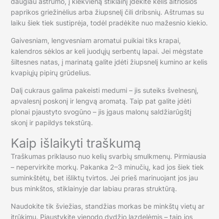
daugiau aštrumo, į kiekvieną stiklainį įdėkite kelis aitriosios
paprikos griežinėlius arba žiupsnelį čili dribsnių. Aštrumas su
laiku šiek tiek sustiprėja, todėl pradėkite nuo mažesnio kiekio.
Gaivesniam, lengvesniam aromatui puikiai tiks krapai,
kalendros sėklos ar keli juodųjų serbentų lapai. Jei mėgstate
šiltesnes natas, į marinatą galite įdėti žiupsnelį kumino ar kelis
kvapiųjų pipirų grūdelius.
Dalį cukraus galima pakeisti medumi – jis suteiks švelnesnį,
apvalesnį poskonį ir lengvą aromatą. Taip pat galite įdėti
plonai pjaustyto svogūno – jis įgaus malonų saldžiarūgštį
skonį ir papildys tekstūrą.
Kaip išlaikyti traškumą
Traškumas priklauso nuo kelių svarbių smulkmenų. Pirmiausia
– nepervirkite morkų. Pakanka 2–3 minučių, kad jos šiek tiek
suminkštėtų, bet išliktų tvirtos. Jei prieš marinuojant jos jau
bus minkštos, stiklainyje dar labiau praras struktūrą.
Naudokite tik šviežias, standžias morkas be minkštų vietų ar
įtrūkimų. Pjaustykite vienodo dydžio lazdelėmis – taip jos