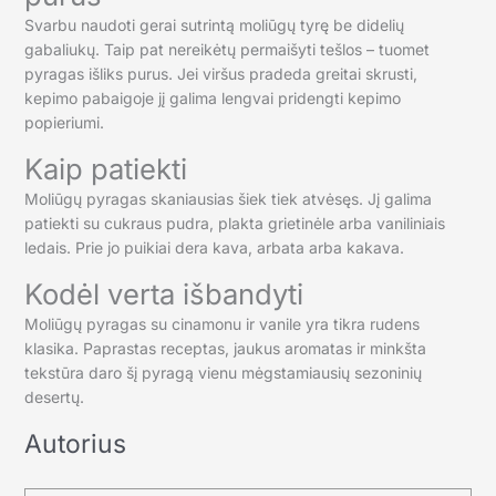
Svarbu naudoti gerai sutrintą moliūgų tyrę be didelių
gabaliukų. Taip pat nereikėtų permaišyti tešlos – tuomet
pyragas išliks purus. Jei viršus pradeda greitai skrusti,
kepimo pabaigoje jį galima lengvai pridengti kepimo
popieriumi.
Kaip patiekti
Moliūgų pyragas skaniausias šiek tiek atvėsęs. Jį galima
patiekti su cukraus pudra, plakta grietinėle arba vaniliniais
ledais. Prie jo puikiai dera kava, arbata arba kakava.
Kodėl verta išbandyti
Moliūgų pyragas su cinamonu ir vanile yra tikra rudens
klasika. Paprastas receptas, jaukus aromatas ir minkšta
tekstūra daro šį pyragą vienu mėgstamiausių sezoninių
desertų.
Autorius