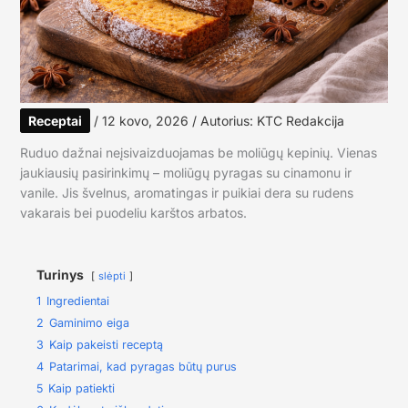
Receptai
/
12 kovo, 2026
/ Autorius:
KTC Redakcija
Ruduo dažnai neįsivaizduojamas be moliūgų kepinių. Vienas
jaukiausių pasirinkimų – moliūgų pyragas su cinamonu ir
vanile. Jis švelnus, aromatingas ir puikiai dera su rudens
vakarais bei puodeliu karštos arbatos.
Turinys
slėpti
1
Ingredientai
2
Gaminimo eiga
3
Kaip pakeisti receptą
4
Patarimai, kad pyragas būtų purus
5
Kaip patiekti