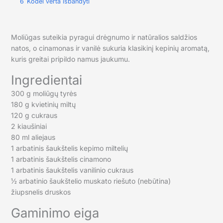
6
Kodėl verta išbandyti
Moliūgas suteikia pyragui drėgnumo ir natūralios saldžios
natos, o cinamonas ir vanilė sukuria klasikinį kepinių aromatą,
kuris greitai pripildo namus jaukumu.
Ingredientai
300 g moliūgų tyrės
180 g kvietinių miltų
120 g cukraus
2 kiaušiniai
80 ml aliejaus
1 arbatinis šaukštelis kepimo miltelių
1 arbatinis šaukštelis cinamono
1 arbatinis šaukštelis vanilinio cukraus
½ arbatinio šaukštelio muskato riešuto (nebūtina)
žiupsnelis druskos
Gaminimo eiga