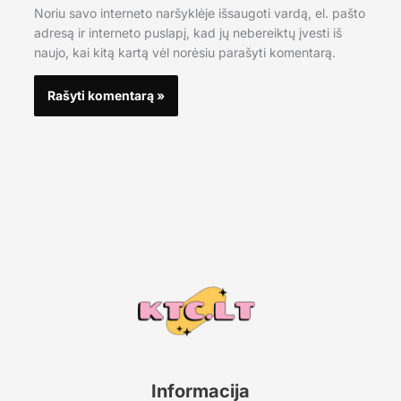
Noriu savo interneto naršyklėje išsaugoti vardą, el. pašto
adresą ir interneto puslapį, kad jų nebereiktų įvesti iš
naujo, kai kitą kartą vėl norėsiu parašyti komentarą.
Informacija