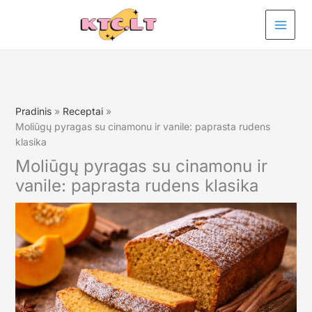
Pereiti
prie
turinio
Pradinis
Receptai
Moliūgų pyragas su cinamonu ir vanile: paprasta rudens
klasika
Moliūgų pyragas su cinamonu ir
vanile: paprasta rudens klasika