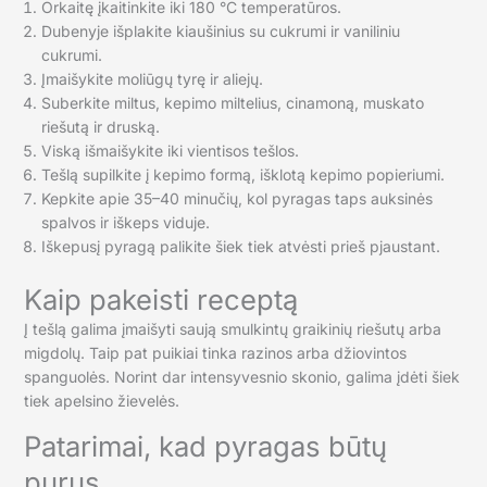
Orkaitę įkaitinkite iki 180 °C temperatūros.
Dubenyje išplakite kiaušinius su cukrumi ir vaniliniu
cukrumi.
Įmaišykite moliūgų tyrę ir aliejų.
Suberkite miltus, kepimo miltelius, cinamoną, muskato
riešutą ir druską.
Viską išmaišykite iki vientisos tešlos.
Tešlą supilkite į kepimo formą, išklotą kepimo popieriumi.
Kepkite apie 35–40 minučių, kol pyragas taps auksinės
spalvos ir iškeps viduje.
Iškepusį pyragą palikite šiek tiek atvėsti prieš pjaustant.
Kaip pakeisti receptą
Į tešlą galima įmaišyti saują smulkintų graikinių riešutų arba
migdolų. Taip pat puikiai tinka razinos arba džiovintos
spanguolės. Norint dar intensyvesnio skonio, galima įdėti šiek
tiek apelsino žievelės.
Patarimai, kad pyragas būtų
purus