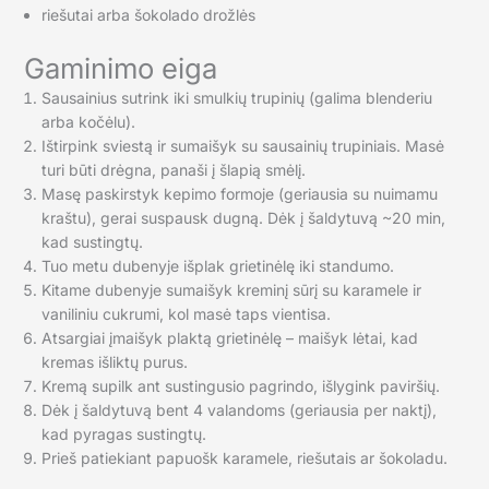
riešutai arba šokolado drožlės
Gaminimo eiga
Sausainius sutrink iki smulkių trupinių (galima blenderiu
arba kočėlu).
Ištirpink sviestą ir sumaišyk su sausainių trupiniais. Masė
turi būti drėgna, panaši į šlapią smėlį.
Masę paskirstyk kepimo formoje (geriausia su nuimamu
kraštu), gerai suspausk dugną. Dėk į šaldytuvą ~20 min,
kad sustingtų.
Tuo metu dubenyje išplak grietinėlę iki standumo.
Kitame dubenyje sumaišyk kreminį sūrį su karamele ir
vaniliniu cukrumi, kol masė taps vientisa.
Atsargiai įmaišyk plaktą grietinėlę – maišyk lėtai, kad
kremas išliktų purus.
Kremą supilk ant sustingusio pagrindo, išlygink paviršių.
Dėk į šaldytuvą bent 4 valandoms (geriausia per naktį),
kad pyragas sustingtų.
Prieš patiekiant papuošk karamele, riešutais ar šokoladu.