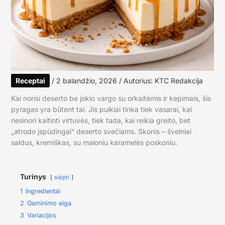
Receptai
/
2 balandžio, 2026
/ Autorius:
KTC Redakcija
Kai norisi deserto be jokio vargo su orkaitėmis ir kepimais, šis
pyragas yra būtent tai. Jis puikiai tinka tiek vasarai, kai
nesinori kaitinti virtuvės, tiek tada, kai reikia greito, bet
„atrodo įspūdingai“ deserto svečiams. Skonis – švelniai
saldus, kremiškas, su maloniu karamelės poskoniu.
Turinys
slėpti
1
Ingredientai
2
Gaminimo eiga
3
Variacijos