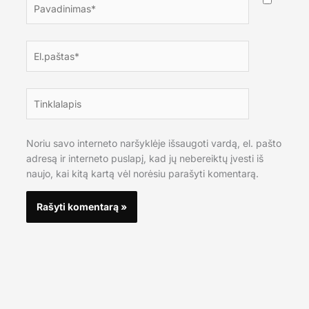
El.paštas*
Tinklalapis
Noriu savo interneto naršyklėje išsaugoti vardą, el. pašto
adresą ir interneto puslapį, kad jų nebereiktų įvesti iš
naujo, kai kitą kartą vėl norėsiu parašyti komentarą.