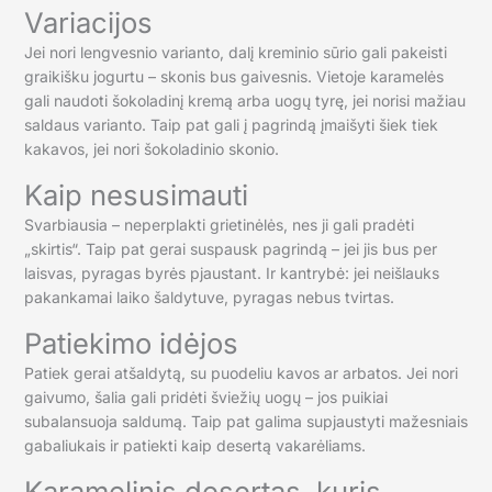
Variacijos
Jei nori lengvesnio varianto, dalį kreminio sūrio gali pakeisti
graikišku jogurtu – skonis bus gaivesnis. Vietoje karamelės
gali naudoti šokoladinį kremą arba uogų tyrę, jei norisi mažiau
saldaus varianto. Taip pat gali į pagrindą įmaišyti šiek tiek
kakavos, jei nori šokoladinio skonio.
Kaip nesusimauti
Svarbiausia – neperplakti grietinėlės, nes ji gali pradėti
„skirtis“. Taip pat gerai suspausk pagrindą – jei jis bus per
laisvas, pyragas byrės pjaustant. Ir kantrybė: jei neišlauks
pakankamai laiko šaldytuve, pyragas nebus tvirtas.
Patiekimo idėjos
Patiek gerai atšaldytą, su puodeliu kavos ar arbatos. Jei nori
gaivumo, šalia gali pridėti šviežių uogų – jos puikiai
subalansuoja saldumą. Taip pat galima supjaustyti mažesniais
gabaliukais ir patiekti kaip desertą vakarėliams.
Karamelinis desertas, kuris