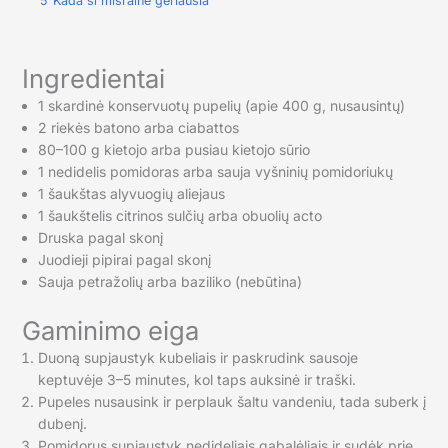
5
Kada ši mišrainė geriausia
Ingredientai
1 skardinė konservuotų pupelių (apie 400 g, nusausintų)
2 riekės batono arba ciabattos
80–100 g kietojo arba pusiau kietojo sūrio
1 nedidelis pomidoras arba sauja vyšninių pomidoriukų
1 šaukštas alyvuogių aliejaus
1 šaukštelis citrinos sulčių arba obuolių acto
Druska pagal skonį
Juodieji pipirai pagal skonį
Sauja petražolių arba baziliko (nebūtina)
Gaminimo eiga
Duoną supjaustyk kubeliais ir paskrudink sausoje
keptuvėje 3–5 minutes, kol taps auksinė ir traški.
Pupeles nusausink ir perplauk šaltu vandeniu, tada suberk į
dubenį.
Pomidorus supjaustyk nedideliais gabalėliais ir sudėk prie