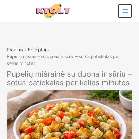
Pereiti
prie
turinio
Pradinis
Receptai
Pupelių mišrainė su duona ir sūriu – sotus patiekalas per
kelias minutes
Pupelių mišrainė su duona ir sūriu –
sotus patiekalas per kelias minutes