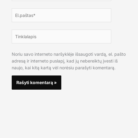
El.paštas*
Tinklalapis
Noriu savo interneto naršyklėje išsaugoti vardą, el. pašto
adresą ir interneto puslapį, kad jų nebereiktų įvesti iš
naujo, kai kitą kartą vėl norėsiu parašyti komentarą.