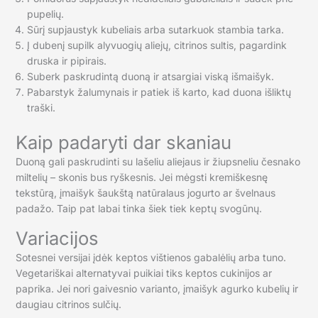
pupelių.
Sūrį supjaustyk kubeliais arba sutarkuok stambia tarka.
Į dubenį supilk alyvuogių aliejų, citrinos sultis, pagardink
druska ir pipirais.
Suberk paskrudintą duoną ir atsargiai viską išmaišyk.
Pabarstyk žalumynais ir patiek iš karto, kad duona išliktų
traški.
Kaip padaryti dar skaniau
Duoną gali paskrudinti su lašeliu aliejaus ir žiupsneliu česnako
miltelių – skonis bus ryškesnis. Jei mėgsti kremiškesnę
tekstūrą, įmaišyk šaukštą natūralaus jogurto ar švelnaus
padažo. Taip pat labai tinka šiek tiek keptų svogūnų.
Variacijos
Sotesnei versijai įdėk keptos vištienos gabalėlių arba tuno.
Vegetariškai alternatyvai puikiai tiks keptos cukinijos ar
paprika. Jei nori gaivesnio varianto, įmaišyk agurko kubelių ir
daugiau citrinos sulčių.