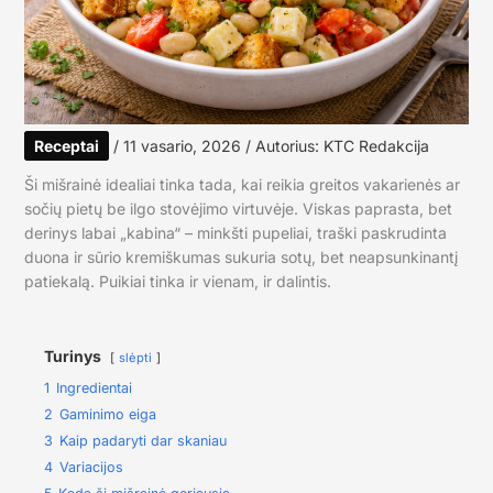
Receptai
/
11 vasario, 2026
/ Autorius:
KTC Redakcija
Ši mišrainė idealiai tinka tada, kai reikia greitos vakarienės ar
sočių pietų be ilgo stovėjimo virtuvėje. Viskas paprasta, bet
derinys labai „kabina“ – minkšti pupeliai, traški paskrudinta
duona ir sūrio kremiškumas sukuria sotų, bet neapsunkinantį
patiekalą. Puikiai tinka ir vienam, ir dalintis.
Turinys
slėpti
1
Ingredientai
2
Gaminimo eiga
3
Kaip padaryti dar skaniau
4
Variacijos