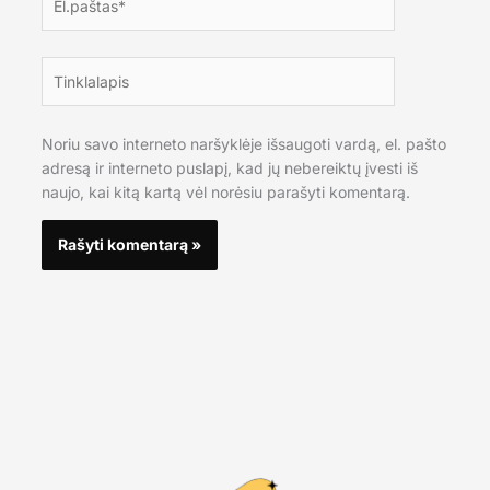
Tinklalapis
Noriu savo interneto naršyklėje išsaugoti vardą, el. pašto
adresą ir interneto puslapį, kad jų nebereiktų įvesti iš
naujo, kai kitą kartą vėl norėsiu parašyti komentarą.