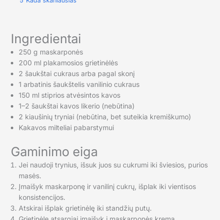
5
Kada skaniausias
Ingredientai
250 g maskarponės
200 ml plakamosios grietinėlės
2 šaukštai cukraus arba pagal skonį
1 arbatinis šaukštelis vanilinio cukraus
150 ml stiprios atvėsintos kavos
1–2 šaukštai kavos likerio (nebūtina)
2 kiaušinių tryniai (nebūtina, bet suteikia kremiškumo)
Kakavos milteliai pabarstymui
Gaminimo eiga
Jei naudoji trynius, išsuk juos su cukrumi iki šviesios, purios
masės.
Įmaišyk maskarponę ir vanilinį cukrų, išplak iki vientisos
konsistencijos.
Atskirai išplak grietinėlę iki standžių putų.
Grietinėlę atsargiai įmaišyk į maskarponės kremą.