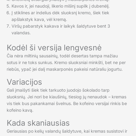
Kavos ir, jei naudoji, likerio mišinį supilk į dubenėlį.
Į stiklines ar indelius dėk sluoksnį kremo, šiek tiek
apšlakstyk kava, vėl kremą.
Viršų pabarstyk kakava ir laikyk šaldytuve bent 3
valandas.
Kodėl ši versija lengvesnė
Čia nėra miltinių sausainių, todėl desertas tampa mažiau
sotus ir ne toks sunkus. Kremo sluoksniai minkšti, bet ne per
riebūs, ypač jei dalį maskarponės pakeisi natūraliu jogurtu.
Variacijos
Gali įmaišyti šiek tiek tarkuoto juodojo šokolado tarp
sluoksnių. Jei nori be kiaušinių, tiesiog jų nenaudok – kremas
vis tiek bus pakankamai švelnus. Be kofeino versijai rinkis be
kofeino kavą.
Kada skaniausias
Geriausias po kelių valandų šaldytuve, kai kremas susistovi ir