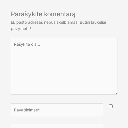
Parašykite komentarą
El. pašto adresas nebus skelbiamas.
Būtini laukeliai
pažymėti
*
Rašykite
čia...
Pavadinimas*
El.paštas*