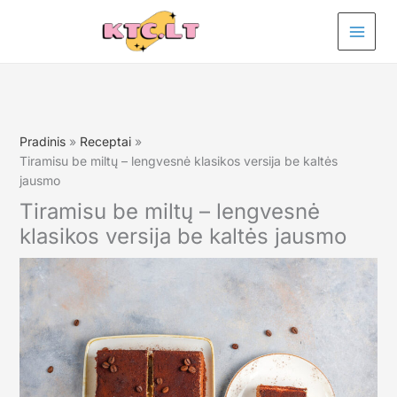
Pereiti
prie
turinio
Pradinis
Receptai
Tiramisu be miltų – lengvesnė klasikos versija be kaltės
jausmo
Tiramisu be miltų – lengvesnė
klasikos versija be kaltės jausmo