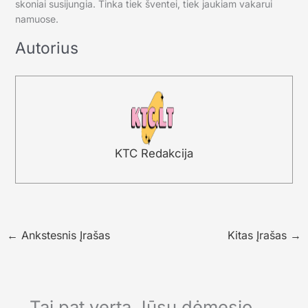
skoniai susijungia. Tinka tiek šventei, tiek jaukiam vakarui
namuose.
Autorius
KTC Redakcija
←
Ankstesnis Įrašas
Kitas Įrašas
→
Tai pat verta Jūsų dėmesio