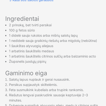
5
Kada šios salotos geriausios
Ingredientai
2 prinokę, bet tvirti persikai
100 g fetos sūrio
1 didelė sauja rukolos arba mišrių salotų lapų
1 nedidelė sauja graikinių riešutų arba migdolų (nebūtina)
1 šaukštas alyvuogių aliejaus
1 arbatinis šaukštelis medaus
1 arbatinis šaukštelis citrinos sulčių arba balzaminio acto
Žiupsnelis juodųjų pipirų
Gaminimo eiga
Salotų lapus nuplauk ir gerai nusausink.
Persikus supjaustyk skiltelėmis.
Feta susmulkink kubeliais arba trupink rankomis.
Riešutus lengvai paskrudink sausoje keptuvėje 2–3
minutes.
Dubenyje sumaišyk alyvuogių aliejų, medų ir citrinos sultis.