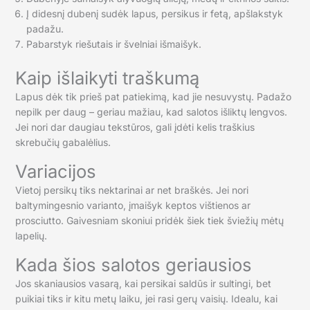
Į didesnį dubenį sudėk lapus, persikus ir fetą, apšlakstyk
padažu.
Pabarstyk riešutais ir švelniai išmaišyk.
Kaip išlaikyti traškumą
Lapus dėk tik prieš pat patiekimą, kad jie nesuvystų. Padažo
nepilk per daug – geriau mažiau, kad salotos išliktų lengvos.
Jei nori dar daugiau tekstūros, gali įdėti kelis traškius
skrebučių gabalėlius.
Variacijos
Vietoj persikų tiks nektarinai ar net braškės. Jei nori
baltymingesnio varianto, įmaišyk keptos vištienos ar
prosciutto. Gaivesniam skoniui pridėk šiek tiek šviežių mėtų
lapelių.
Kada šios salotos geriausios
Jos skaniausios vasarą, kai persikai saldūs ir sultingi, bet
puikiai tiks ir kitu metų laiku, jei rasi gerų vaisių. Idealu, kai