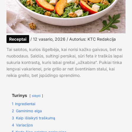
Receptai
/
12 vasario, 2026
/ Autorius:
KTC Redakcija
Tai salotos, kurios išgelbėja, kai norisi kažko gaivaus, bet ne
nuobodaus. Saldūs, sultingi persikai, sūri feta ir traškūs lapai
sukuria kontrastą, kuris labai greitai „užkabina“. Puikiai tinka
lengvai vakarienei, prie grilio ar net šventiniam stalui, kai
reikia greito, bet įspūdingo sprendimo.
Turinys
slėpti
1
Ingredientai
2
Gaminimo eiga
3
Kaip išlaikyti traškumą
4
Variacijos