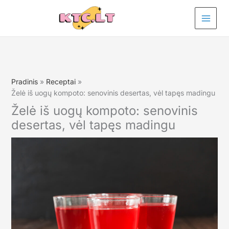
Pereiti
prie
turinio
Pradinis
Receptai
Želė iš uogų kompoto: senovinis desertas, vėl tapęs madingu
Želė iš uogų kompoto: senovinis
desertas, vėl tapęs madingu