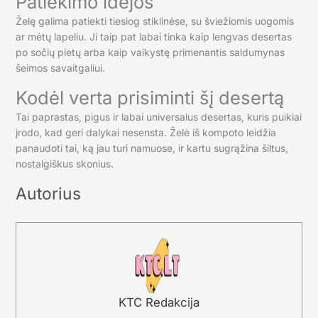
Patiekimo idėjos
Želę galima patiekti tiesiog stiklinėse, su šviežiomis uogomis
ar mėtų lapeliu. Ji taip pat labai tinka kaip lengvas desertas
po sočių pietų arba kaip vaikystę primenantis saldumynas
šeimos savaitgaliui.
Kodėl verta prisiminti šį desertą
Tai paprastas, pigus ir labai universalus desertas, kuris puikiai
įrodo, kad geri dalykai nesensta. Želė iš kompoto leidžia
panaudoti tai, ką jau turi namuose, ir kartu sugrąžina šiltus,
nostalgiškus skonius.
Autorius
KTC Redakcija