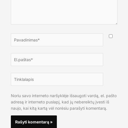
Pavadinimas*
El.paštas*
Tinklalapis
Noriu savo interneto naršyklėje išsaugoti vardą, el. pašto
adresą ir interneto puslapį, kad jų nebereiktų įvesti iš
naujo, kai kitą kartą vėl norėsiu parašyti komentarą.