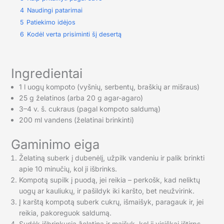
4
Naudingi patarimai
5
Patiekimo idėjos
6
Kodėl verta prisiminti šį desertą
Ingredientai
1 l uogų kompoto (vyšnių, serbentų, braškių ar mišraus)
25 g želatinos (arba 20 g agar-agaro)
3–4 v. š. cukraus (pagal kompoto saldumą)
200 ml vandens (želatinai brinkinti)
Gaminimo eiga
Želatiną suberk į dubenėlį, užpilk vandeniu ir palik brinkti
apie 10 minučių, kol ji išbrinks.
Kompotą supilk į puodą, jei reikia – perkošk, kad neliktų
uogų ar kauliukų, ir pašildyk iki karšto, bet neužvirink.
Į karštą kompotą suberk cukrų, išmaišyk, paragauk ir, jei
reikia, pakoreguok saldumą.
Sudėk išbrinkusią želatiną ir maišyk, kol ji visiškai ištirps.