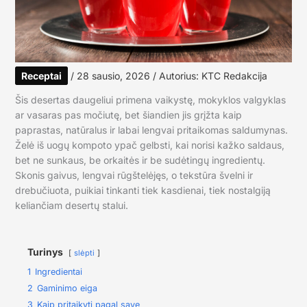
Receptai
/
28 sausio, 2026
/ Autorius:
KTC Redakcija
Šis desertas daugeliui primena vaikystę, mokyklos valgyklas
ar vasaras pas močiutę, bet šiandien jis grįžta kaip
paprastas, natūralus ir labai lengvai pritaikomas saldumynas.
Želė iš uogų kompoto ypač gelbsti, kai norisi kažko saldaus,
bet ne sunkaus, be orkaitės ir be sudėtingų ingredientų.
Skonis gaivus, lengvai rūgštelėjęs, o tekstūra švelni ir
drebučiuota, puikiai tinkanti tiek kasdienai, tiek nostalgiją
keliančiam desertų stalui.
Turinys
slėpti
1
Ingredientai
2
Gaminimo eiga
3
Kaip pritaikyti pagal save