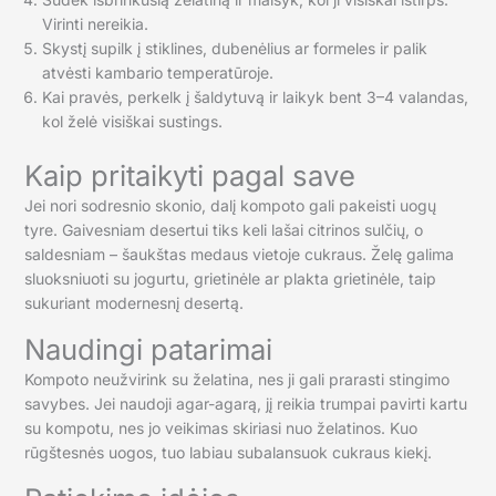
Virinti nereikia.
Skystį supilk į stiklines, dubenėlius ar formeles ir palik
atvėsti kambario temperatūroje.
Kai pravės, perkelk į šaldytuvą ir laikyk bent 3–4 valandas,
kol želė visiškai sustings.
Kaip pritaikyti pagal save
Jei nori sodresnio skonio, dalį kompoto gali pakeisti uogų
tyre. Gaivesniam desertui tiks keli lašai citrinos sulčių, o
saldesniam – šaukštas medaus vietoje cukraus. Želę galima
sluoksniuoti su jogurtu, grietinėle ar plakta grietinėle, taip
sukuriant modernesnį desertą.
Naudingi patarimai
Kompoto neužvirink su želatina, nes ji gali prarasti stingimo
savybes. Jei naudoji agar-agarą, jį reikia trumpai pavirti kartu
su kompotu, nes jo veikimas skiriasi nuo želatinos. Kuo
rūgštesnės uogos, tuo labiau subalansuok cukraus kiekį.