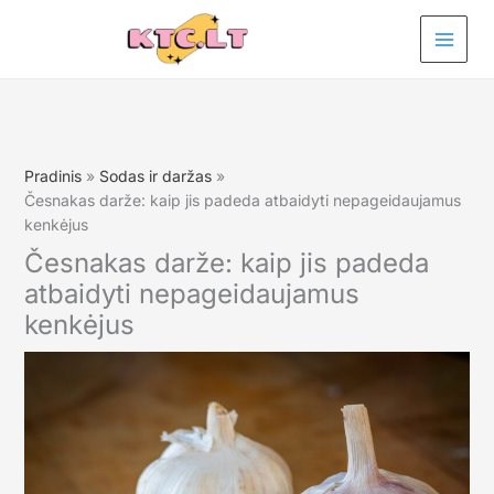
Pereiti
prie
turinio
Pradinis
Sodas ir daržas
Česnakas darže: kaip jis padeda atbaidyti nepageidaujamus
kenkėjus
Česnakas darže: kaip jis padeda
atbaidyti nepageidaujamus
kenkėjus