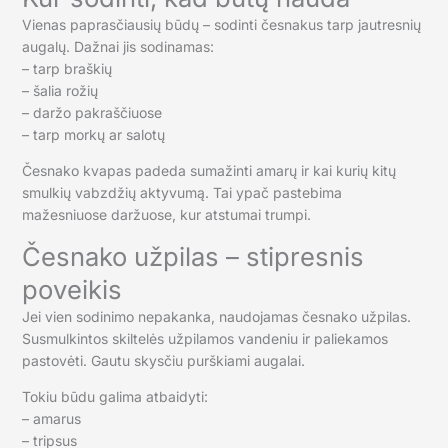
Vienas paprasčiausių būdų – sodinti česnakus tarp jautresnių
augalų. Dažnai jis sodinamas:
– tarp braškių
– šalia rožių
– daržo pakraščiuose
– tarp morkų ar salotų
Česnako kvapas padeda sumažinti amarų ir kai kurių kitų
smulkių vabzdžių aktyvumą. Tai ypač pastebima
mažesniuose daržuose, kur atstumai trumpi.
Česnako užpilas – stipresnis
poveikis
Jei vien sodinimo nepakanka, naudojamas česnako užpilas.
Susmulkintos skiltelės užpilamos vandeniu ir paliekamos
pastovėti. Gautu skysčiu purškiami augalai.
Tokiu būdu galima atbaidyti:
– amarus
– tripsus