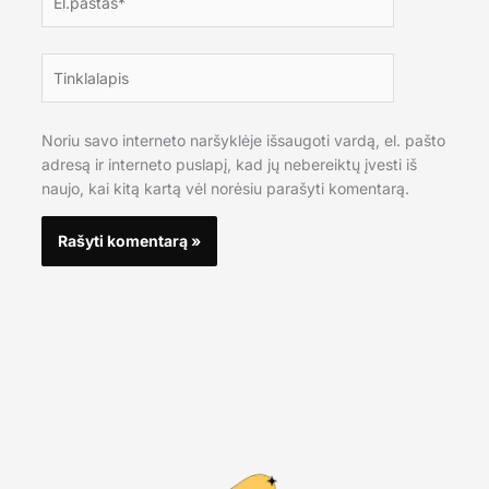
Tinklalapis
Noriu savo interneto naršyklėje išsaugoti vardą, el. pašto
adresą ir interneto puslapį, kad jų nebereiktų įvesti iš
naujo, kai kitą kartą vėl norėsiu parašyti komentarą.