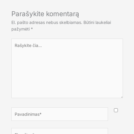
Parašykite komentarą
El. pašto adresas nebus skelbiamas.
Būtini laukeliai
pažymėti
*
Rašykite
čia...
Pavadinimas*
El.paštas*