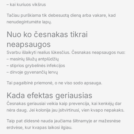
– kai kuriuos vikšrus
Tačiau purškiama tik debesuotą dieną arba vakare, kad
nenudegintumėte lapų.
Nuo ko česnakas tikrai
neapsaugos
Svarbu išlaikyti realius lūkesčius. Česnakas neapsaugos nuo:
– masinių šliužų antplūdžių
– stiprios grybelinės infekcijos
– dirvoje gyvenančių lervų
Tai pagalbinė priemonė, o ne viso sodo apsauga.
Kada efektas geriausias
Česnakas geriausiai veikia kaip prevencija, kai kenkėjų dar
nėra daug. Jei kolonija jau įsitvirtinusi, vien kvapo nepakaks.
Taip pat didesnė nauda jaučiama šiltnamyje ar mažesnėse
erdvėse, kur kvapas laikosi ilgiau.