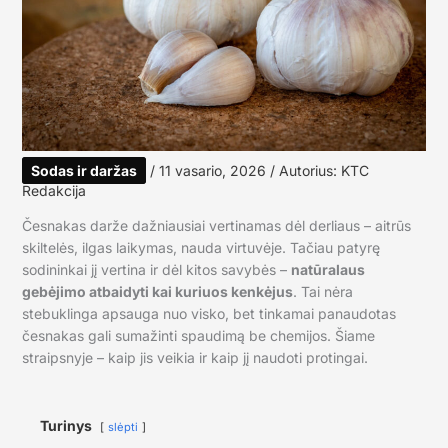
Sodas ir daržas
/
11 vasario, 2026
/ Autorius:
KTC
Redakcija
Česnakas darže dažniausiai vertinamas dėl derliaus – aitrūs
skiltelės, ilgas laikymas, nauda virtuvėje. Tačiau patyrę
sodininkai jį vertina ir dėl kitos savybės –
natūralaus
gebėjimo atbaidyti kai kuriuos kenkėjus
. Tai nėra
stebuklinga apsauga nuo visko, bet tinkamai panaudotas
česnakas gali sumažinti spaudimą be chemijos. Šiame
straipsnyje – kaip jis veikia ir kaip jį naudoti protingai.
Turinys
slėpti