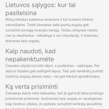
Lietuvos sąlygos: kur tai
pasiteisina
Mūsų klimatas palankus amarams ir kai kuriems kitiems
vabzdžiams. Todėl česnakas šalia jautrių augalų gali
sumažinti pirmąją invazijos bangą. Tačiau drėgnais metais
vien jo neužtenka – reikalinga ir oro cirkuliacija, ir tinkamas
atstumas tarp augalų.
Kaip naudoti, kad
nepakenktumėte
Česnako užpilai turi būti silpni, o purškimas – saikingas. Per
stiprus tirpalas gali sudirginti lapus. Taip pat nereikėtų purkšti
žydinčių augalų dienos metu – tai gali trikdyti apdulkintojus.
Ką verta prisiminti
Česnakas darže nėra stebuklas, bet jis gali būti labai protinga
prevencinė priemonė. Sodinamas tarp augalų ar naudojamas
kaip švelnus užpilas, jis padeda sumažinti kenkėjų spaudimą