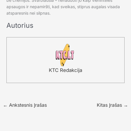
be chemijos. Svarbiausia – nenaudoti jo kaip vienintelės
apsaugos ir nepamiršti, kad sveikas, stiprus augalas visada
atsparesnis nei silpnas.
Autorius
KTC Redakcija
←
Ankstesnis Įrašas
Kitas Įrašas
→