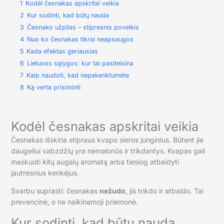
1
Kodėl česnakas apskritai veikia
2
Kur sodinti, kad būtų nauda
3
Česnako užpilas – stipresnis poveikis
4
Nuo ko česnakas tikrai neapsaugos
5
Kada efektas geriausias
6
Lietuvos sąlygos: kur tai pasiteisina
7
Kaip naudoti, kad nepakenktumėte
8
Ką verta prisiminti
Kodėl česnakas apskritai veikia
Česnakas išskiria stipraus kvapo sieros junginius. Būtent jie
daugeliui vabzdžių yra nemalonūs ir trikdantys. Kvapas gali
maskuoti kitų augalų aromatą arba tiesiog atbaidyti
jautresnius kenkėjus.
Svarbu suprasti: česnakas
nežudo
, jis trikdo ir atbaido. Tai
prevencinė, o ne naikinamoji priemonė.
Kur sodinti, kad būtų nauda