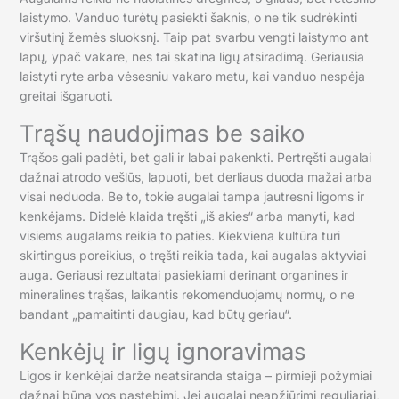
laistymo. Vanduo turėtų pasiekti šaknis, o ne tik sudrėkinti
viršutinį žemės sluoksnį. Taip pat svarbu vengti laistymo ant
lapų, ypač vakare, nes tai skatina ligų atsiradimą. Geriausia
laistyti ryte arba vėsesniu vakaro metu, kai vanduo nespėja
greitai išgaruoti.
Trąšų naudojimas be saiko
Trąšos gali padėti, bet gali ir labai pakenkti. Pertręšti augalai
dažnai atrodo vešlūs, lapuoti, bet derliaus duoda mažai arba
visai neduoda. Be to, tokie augalai tampa jautresni ligoms ir
kenkėjams. Didelė klaida tręšti „iš akies“ arba manyti, kad
visiems augalams reikia to paties. Kiekviena kultūra turi
skirtingus poreikius, o tręšti reikia tada, kai augalas aktyviai
auga. Geriausi rezultatai pasiekiami derinant organines ir
mineralines trąšas, laikantis rekomenduojamų normų, o ne
bandant „pamaitinti daugiau, kad būtų geriau“.
Kenkėjų ir ligų ignoravimas
Ligos ir kenkėjai darže neatsiranda staiga – pirmieji požymiai
dažnai būna vos pastebimi. Jei augalai neapžiūrimi reguliariai,