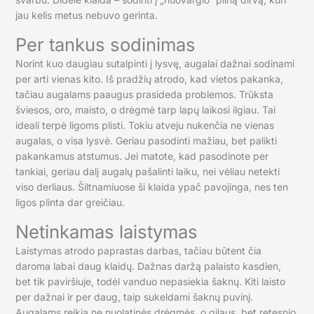
jau kelis metus nebuvo gerinta.
Per tankus sodinimas
Norint kuo daugiau sutalpinti į lysvę, augalai dažnai sodinami
per arti vienas kito. Iš pradžių atrodo, kad vietos pakanka,
tačiau augalams paaugus prasideda problemos. Trūksta
šviesos, oro, maisto, o drėgmė tarp lapų laikosi ilgiau. Tai
ideali terpė ligoms plisti. Tokiu atveju nukenčia ne vienas
augalas, o visa lysvė. Geriau pasodinti mažiau, bet palikti
pakankamus atstumus. Jei matote, kad pasodinote per
tankiai, geriau dalį augalų pašalinti laiku, nei vėliau netekti
viso derliaus. Šiltnamiuose ši klaida ypač pavojinga, nes ten
ligos plinta dar greičiau.
Netinkamas laistymas
Laistymas atrodo paprastas darbas, tačiau būtent čia
daroma labai daug klaidų. Dažnas daržą palaisto kasdien,
bet tik paviršiuje, todėl vanduo nepasiekia šaknų. Kiti laisto
per dažnai ir per daug, taip sukeldami šaknų puvinį.
Augalams reikia ne nuolatinės drėgmės, o gilaus, bet retesnio