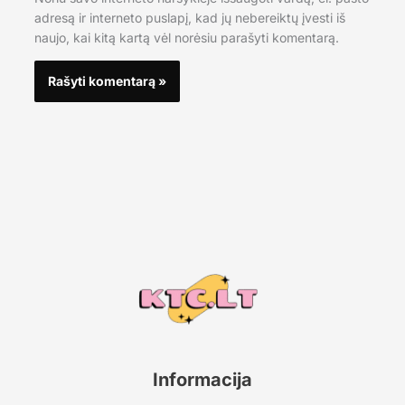
adresą ir interneto puslapį, kad jų nebereiktų įvesti iš
naujo, kai kitą kartą vėl norėsiu parašyti komentarą.
Informacija