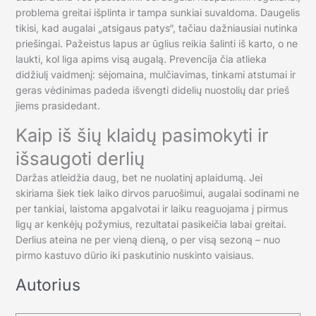
problema greitai išplinta ir tampa sunkiai suvaldoma. Daugelis
tikisi, kad augalai „atsigaus patys“, tačiau dažniausiai nutinka
priešingai. Pažeistus lapus ar ūglius reikia šalinti iš karto, o ne
laukti, kol liga apims visą augalą. Prevencija čia atlieka
didžiulį vaidmenį: sėjomaina, mulčiavimas, tinkami atstumai ir
geras vėdinimas padeda išvengti didelių nuostolių dar prieš
jiems prasidedant.
Kaip iš šių klaidų pasimokyti ir
išsaugoti derlių
Daržas atleidžia daug, bet ne nuolatinį aplaidumą. Jei
skiriama šiek tiek laiko dirvos paruošimui, augalai sodinami ne
per tankiai, laistoma apgalvotai ir laiku reaguojama į pirmus
ligų ar kenkėjų požymius, rezultatai pasikeičia labai greitai.
Derlius ateina ne per vieną dieną, o per visą sezoną – nuo
pirmo kastuvo dūrio iki paskutinio nuskinto vaisiaus.
Autorius