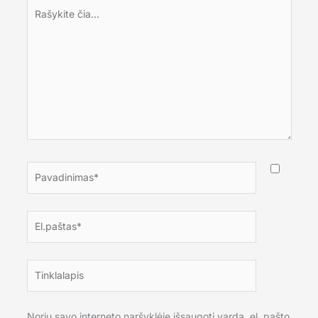
Rašykite
čia...
Pavadinimas*
El.paštas*
Tinklalapis
Noriu savo interneto naršyklėje išsaugoti vardą, el. pašto