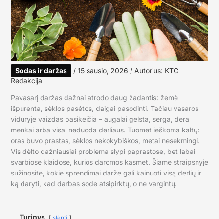
Sodas ir daržas
/
15 sausio, 2026
/ Autorius:
KTC
Redakcija
Pavasarį daržas dažnai atrodo daug žadantis: žemė
išpurenta, sėklos pasėtos, daigai pasodinti. Tačiau vasaros
viduryje vaizdas pasikeičia – augalai gelsta, serga, dera
menkai arba visai neduoda derliaus. Tuomet ieškoma kaltų:
oras buvo prastas, sėklos nekokybiškos, metai nesėkmingi.
Vis dėlto dažniausiai problema slypi paprastose, bet labai
svarbiose klaidose, kurios daromos kasmet. Šiame straipsnyje
sužinosite, kokie sprendimai darže gali kainuoti visą derlių ir
ką daryti, kad darbas sode atsipirktų, o ne vargintų.
Turinys
slėpti