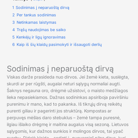
1
Sodinimas į neparuoštą dirvą
2
Per tankus sodinimas
3
Netinkamas laistymas
4
Trąšų naudojimas be saiko
5
Kenkėjų ir ligų ignoravimas
6
Kaip iš šių klaidų pasimokyti ir išsaugoti derlių
Sodinimas į neparuoštą dirvą
Viskas darže prasideda nuo dirvos. Jei žemė kieta, suslėgta,
skurdi ar per rūgšti, augalai neturi sąlygų normaliai augti.
Šaknys negauna oro, drėgmė užsistovi, o maisto medžiagos
lieka nepasiekiamos. Dažnas sodininkas apsiriboja paviršiniu
purenimu ir mano, kad to pakanka. Iš tikrųjų dirvą reikėtų
purenti giliau ir pagerinti jos struktūrą. Kompostas ar
perpuvęs mėšlas daro stebuklus – žemė tampa puresnė,
ilgiau išlaiko drėgmę ir maitina augalus visą sezoną. Lietuvos
sąlygomis, kur dažnos sunkios ir molingos dirvos, tai ypač
svarbu. Didelė klaida – sodinti į „nuovargio“ pilną dirvą, kuri