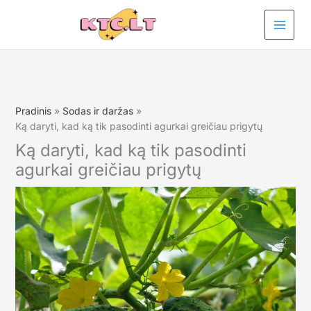
Pereiti
prie
turinio
Pradinis
Sodas ir daržas
Ką daryti, kad ką tik pasodinti agurkai greičiau prigytų
Ką daryti, kad ką tik pasodinti
agurkai greičiau prigytų