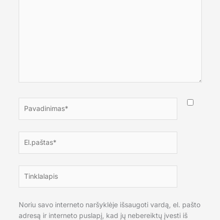
čia...
Pavadinimas*
El.paštas*
Tinklalapis
Noriu savo interneto naršyklėje išsaugoti vardą, el. pašto
adresą ir interneto puslapį, kad jų nebereiktų įvesti iš