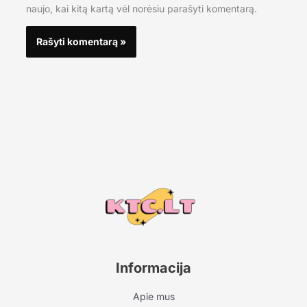
naujo, kai kitą kartą vėl norėsiu parašyti komentarą.
Informacija
Apie mus