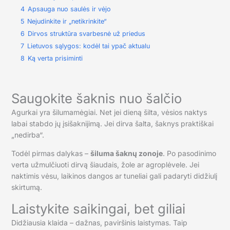
4
Apsauga nuo saulės ir vėjo
5
Nejudinkite ir „netikrinkite“
6
Dirvos struktūra svarbesnė už priedus
7
Lietuvos sąlygos: kodėl tai ypač aktualu
8
Ką verta prisiminti
Saugokite šaknis nuo šalčio
Agurkai yra šilumamėgiai. Net jei dieną šilta, vėsios naktys
labai stabdo jų įsišaknijimą. Jei dirva šalta, šaknys praktiškai
„nedirba“.
Todėl pirmas dalykas –
šiluma šaknų zonoje
. Po pasodinimo
verta užmulčiuoti dirvą šiaudais, žole ar agroplėvele. Jei
naktimis vėsu, laikinos dangos ar tuneliai gali padaryti didžiulį
skirtumą.
Laistykite saikingai, bet giliai
Didžiausia klaida – dažnas, paviršinis laistymas. Taip