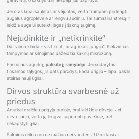
garavimą, o šaknys dar nespėja jos papildyti.
Jei oras labai saulėtas ar vėjuotas, verta trumpam pridengti
augalus agroplėvele ar lengvu audiniu. Tai sumažina stresą ir
leidžia augalui sutelkti jėgas į šaknų augimą.
Nejudinkite ir „netikrinkite“
Dar viena klaida – vis tikrinti, ar agurkas „prigijo“. Kiekvienas
tampymas ar kilnojimas pažeidžia šaknų mikrozoną.
Pasodinus agurką,
palikite jį ramybėje
. Jei sudarytos
tinkamos sąlygos, jis pats parodys, kada prigijo – lapai pakils,
atsiras nauji ūgliai.
Dirvos struktūra svarbesnė už
priedus
Agurkai greičiau prigyja purioje, orui laidžioje dirvoje. Jei
dirva sunki, verta ją lengvai supurenti paviršiuje, bet
nekapstyti giliai.
Šaknims reikia oro ne mažiau nei vandens. Užmirkusi ar