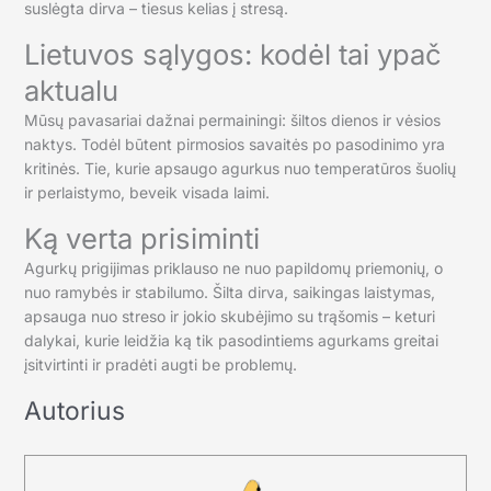
suslėgta dirva – tiesus kelias į stresą.
Lietuvos sąlygos: kodėl tai ypač
aktualu
Mūsų pavasariai dažnai permainingi: šiltos dienos ir vėsios
naktys. Todėl būtent pirmosios savaitės po pasodinimo yra
kritinės. Tie, kurie apsaugo agurkus nuo temperatūros šuolių
ir perlaistymo, beveik visada laimi.
Ką verta prisiminti
Agurkų prigijimas priklauso ne nuo papildomų priemonių, o
nuo ramybės ir stabilumo. Šilta dirva, saikingas laistymas,
apsauga nuo streso ir jokio skubėjimo su trąšomis – keturi
dalykai, kurie leidžia ką tik pasodintiems agurkams greitai
įsitvirtinti ir pradėti augti be problemų.
Autorius