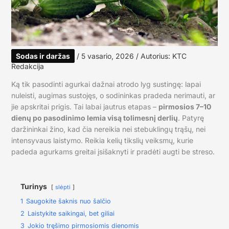
Sodas ir daržas
/
5 vasario, 2026
/ Autorius:
KTC
Redakcija
Ką tik pasodinti agurkai dažnai atrodo lyg sustingę: lapai
nuleisti, augimas sustojęs, o sodininkas pradeda nerimauti, ar
jie apskritai prigis. Tai labai jautrus etapas –
pirmosios 7–10
dienų po pasodinimo lemia visą tolimesnį derlių
. Patyrę
daržininkai žino, kad čia nereikia nei stebuklingų trąšų, nei
intensyvaus laistymo. Reikia kelių tikslių veiksmų, kurie
padeda agurkams greitai įsišaknyti ir pradėti augti be streso.
Turinys
slėpti
1
Saugokite šaknis nuo šalčio
2
Laistykite saikingai, bet giliai
3
Jokio tręšimo pirmosiomis dienomis