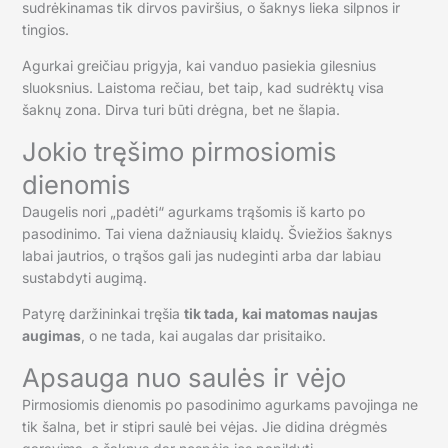
sudrėkinamas tik dirvos paviršius, o šaknys lieka silpnos ir
tingios.
Agurkai greičiau prigyja, kai vanduo pasiekia gilesnius
sluoksnius. Laistoma rečiau, bet taip, kad sudrėktų visa
šaknų zona. Dirva turi būti drėgna, bet ne šlapia.
Jokio tręšimo pirmosiomis
dienomis
Daugelis nori „padėti“ agurkams trąšomis iš karto po
pasodinimo. Tai viena dažniausių klaidų. Šviežios šaknys
labai jautrios, o trąšos gali jas nudeginti arba dar labiau
sustabdyti augimą.
Patyrę daržininkai tręšia
tik tada, kai matomas naujas
augimas
, o ne tada, kai augalas dar prisitaiko.
Apsauga nuo saulės ir vėjo
Pirmosiomis dienomis po pasodinimo agurkams pavojinga ne
tik šalna, bet ir stipri saulė bei vėjas. Jie didina drėgmės