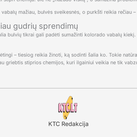
i vabalų mažiau, bulvės sveikesnės, o purkšti reikia rečiau – 
iau gudrių sprendimų
ia bulvių tikrai gali padėti sumažinti kolorado vabalų kiekį
tingi – tiesiog reikia žinoti, ką sodinti šalia ko. Tokie natū
u griebtis stiprios chemijos, kuri ilgainiui veikia ne tik vab
KTC Redakcija