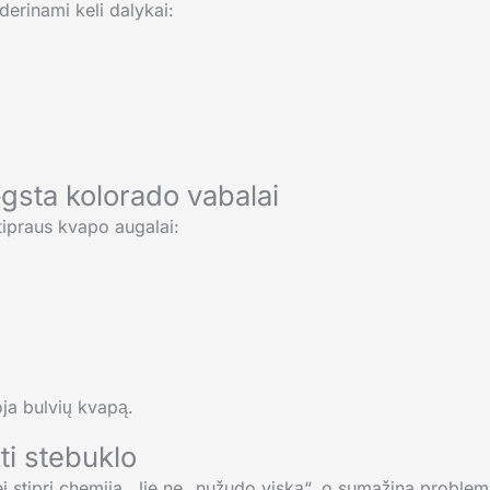
derinami keli dalykai:
ėgsta kolorado vabalai
tipraus kvapo augalai:
ja bulvių kvapą.
ti stebuklo
ei stipri chemija. Jie ne „nužudo viską“, o sumažina problem