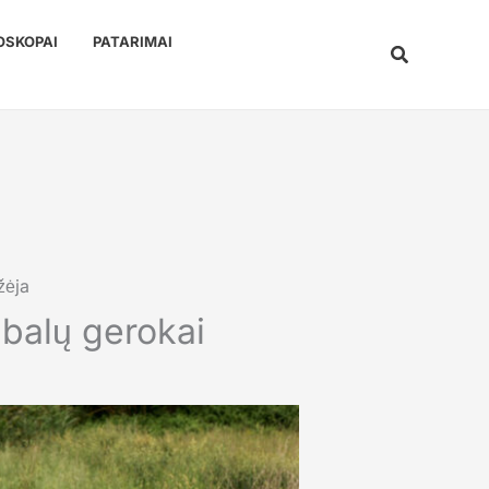
OSKOPAI
PATARIMAI
Paieška
žėja
abalų gerokai