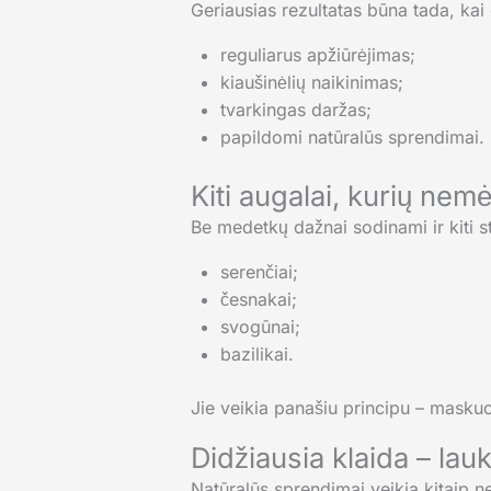
Geriausias rezultatas būna tada, kai 
reguliarus apžiūrėjimas;
kiaušinėlių naikinimas;
tvarkingas daržas;
papildomi natūralūs sprendimai.
Kiti augalai, kurių nem
Be medetkų dažnai sodinami ir kiti s
serenčiai;
česnakai;
svogūnai;
bazilikai.
Jie veikia panašiu principu – maskuo
Didžiausia klaida – lauk
Natūralūs sprendimai veikia kitaip n