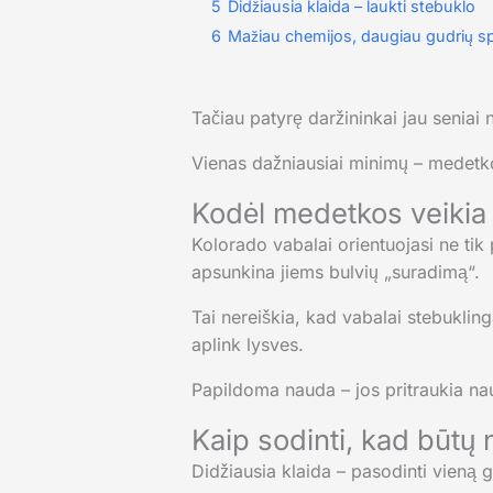
5
Didžiausia klaida – laukti stebuklo
6
Mažiau chemijos, daugiau gudrių s
Tačiau patyrę daržininkai jau seniai
Vienas dažniausiai minimų – medetk
Kodėl medetkos veikia
Kolorado vabalai orientuojasi ne tik 
apsunkina jiems bulvių „suradimą“.
Tai nereiškia, kad vabalai stebuklin
aplink lysves.
Papildoma nauda – jos pritraukia na
Kaip sodinti, kad būtų
Didžiausia klaida – pasodinti vieną g