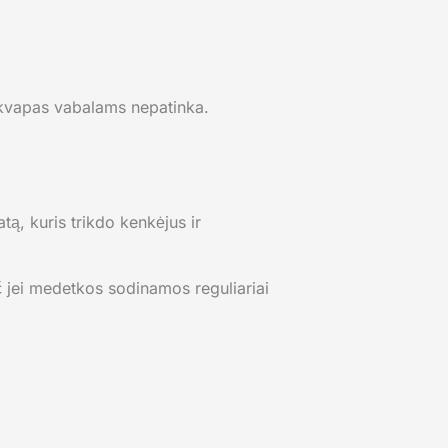
ų kvapas vabalams nepatinka.
tą, kuris trikdo kenkėjus ir
č jei medetkos sodinamos reguliariai