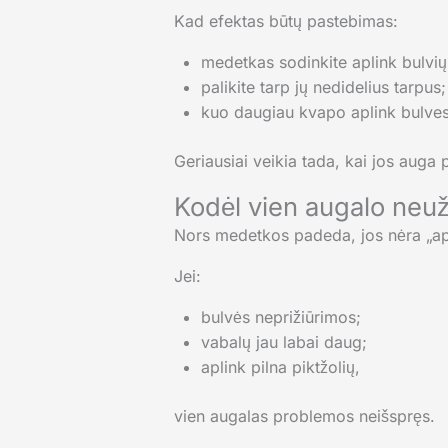
Kad efektas būtų pastebimas:
medetkas sodinkite aplink bulvių
palikite tarp jų nedidelius tarpus;
kuo daugiau kvapo aplink bulves
Geriausiai veikia tada, kai jos auga 
Kodėl vien augalo neu
Nors medetkos padeda, jos nėra „ap
Jei:
bulvės neprižiūrimos;
vabalų jau labai daug;
aplink pilna piktžolių,
vien augalas problemos neišspręs.