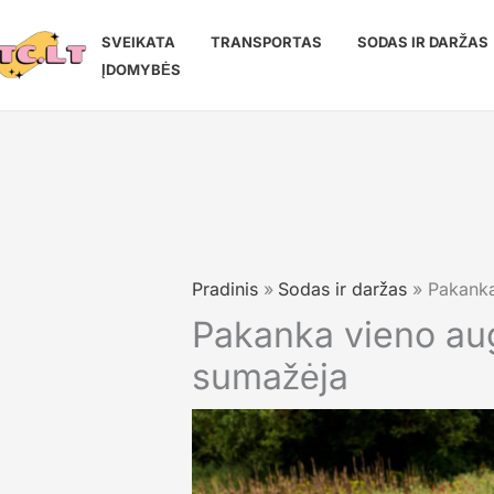
Pereiti
prie
SVEIKATA
TRANSPORTAS
SODAS IR DARŽAS
turinio
ĮDOMYBĖS
Pradinis
Sodas ir daržas
Pakanka
Pakanka vieno auga
sumažėja