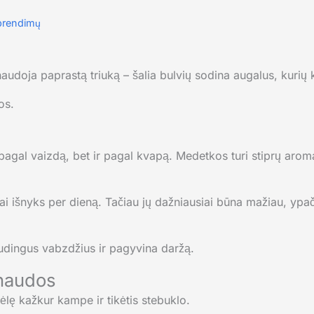
prendimų
 naudoja paprastą triuką – šalia bulvių sodina augalus, kuri
os.
pagal vaizdą, bet ir pagal kvapą. Medetkos turi stiprų aroma
gai išnyks per dieną. Tačiau jų dažniausiai būna mažiau, ypa
udingus vabzdžius ir pagyvina daržą.
 naudos
ėlę kažkur kampe ir tikėtis stebuklo.