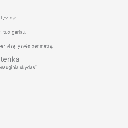
 lysves;
, tuo geriau.
per visą lysvės perimetrą.
žtenka
sauginis skydas“.