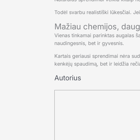
Todėl svarbu realistiški lūkesčiai. Je
Mažiau chemijos, daug
Vienas tinkamai parinktas augalas šal
naudingesnis, bet ir gyvesnis.
Kartais geriausi sprendimai nėra sudė
kenkėjų spaudimą, bet ir leidžia rečia
Autorius