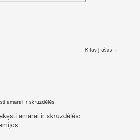
Kitas Įrašas
→
akęsti amarai ir skruzdėlės:
emijos