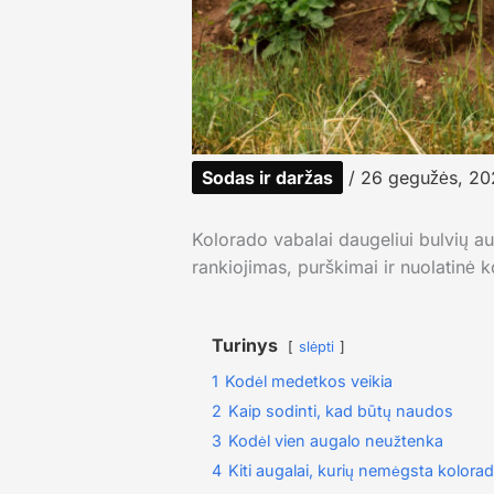
Sodas ir daržas
/
26 gegužės, 2
Kolorado vabalai daugeliui bulvių au
rankiojimas, purškimai ir nuolatinė k
Turinys
slėpti
1
Kodėl medetkos veikia
2
Kaip sodinti, kad būtų naudos
3
Kodėl vien augalo neužtenka
4
Kiti augalai, kurių nemėgsta kolorad