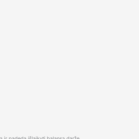
ą ir padeda išlaikyti balansą darže.