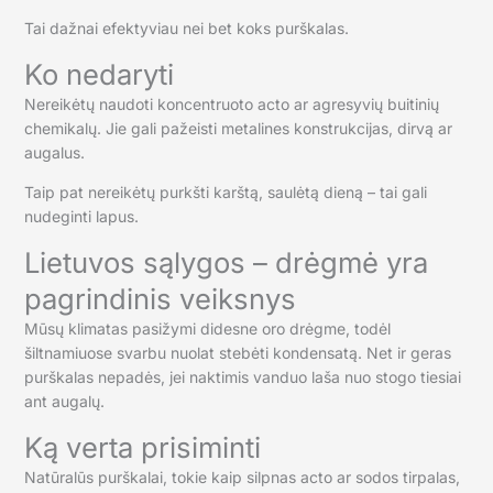
Tai dažnai efektyviau nei bet koks purškalas.
Ko nedaryti
Nereikėtų naudoti koncentruoto acto ar agresyvių buitinių
chemikalų. Jie gali pažeisti metalines konstrukcijas, dirvą ar
augalus.
Taip pat nereikėtų purkšti karštą, saulėtą dieną – tai gali
nudeginti lapus.
Lietuvos sąlygos – drėgmė yra
pagrindinis veiksnys
Mūsų klimatas pasižymi didesne oro drėgme, todėl
šiltnamiuose svarbu nuolat stebėti kondensatą. Net ir geras
purškalas nepadės, jei naktimis vanduo laša nuo stogo tiesiai
ant augalų.
Ką verta prisiminti
Natūralūs purškalai, tokie kaip silpnas acto ar sodos tirpalas,