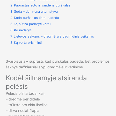
2
Paprastas acto ir vandens purškalas
3
Soda – dar viena alternatyva
4
Kada purškalas tikrai padeda
5
Ką būtina padaryti kartu
6
Ko nedaryti
7
Lietuvos sąlygos – drėgmė yra pagrindinis veiksnys
8
Ką verta prisiminti
Svarbiausia – suprasti, kad purškalas padeda, bet problemos
šaknys dažniausiai slypi drėgmėje ir vėdinime.
Kodėl šiltnamyje atsiranda
pelėsis
Pelėsis plinta tada, kai:
– drėgmė per didelė
– trūksta oro cirkuliacijos
– dirva nuolat šlapia