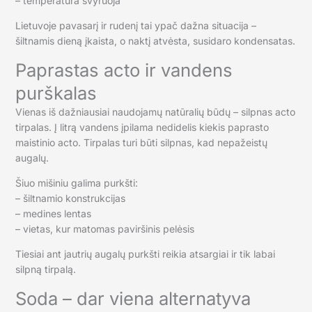
– temperatūra svyruoja
Lietuvoje pavasarį ir rudenį tai ypač dažna situacija –
šiltnamis dieną įkaista, o naktį atvėsta, susidaro kondensatas.
Paprastas acto ir vandens
purškalas
Vienas iš dažniausiai naudojamų natūralių būdų – silpnas acto
tirpalas. Į litrą vandens įpilama nedidelis kiekis paprasto
maistinio acto. Tirpalas turi būti silpnas, kad nepažeistų
augalų.
Šiuo mišiniu galima purkšti:
– šiltnamio konstrukcijas
– medines lentas
– vietas, kur matomas paviršinis pelėsis
Tiesiai ant jautrių augalų purkšti reikia atsargiai ir tik labai
silpną tirpalą.
Soda – dar viena alternatyva