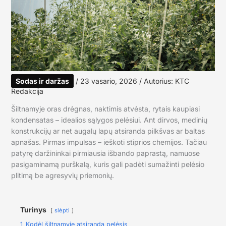
Sodas ir daržas
/
23 vasario, 2026
/ Autorius:
KTC
Redakcija
Šiltnamyje oras drėgnas, naktimis atvėsta, rytais kaupiasi
kondensatas – idealios sąlygos pelėsiui. Ant dirvos, medinių
konstrukcijų ar net augalų lapų atsiranda pilkšvas ar baltas
apnašas. Pirmas impulsas – ieškoti stiprios chemijos. Tačiau
patyrę daržininkai pirmiausia išbando paprastą, namuose
pasigaminamą purškalą, kuris gali padėti sumažinti pelėsio
plitimą be agresyvių priemonių.
Turinys
slėpti
1
Kodėl šiltnamyje atsiranda pelėsis