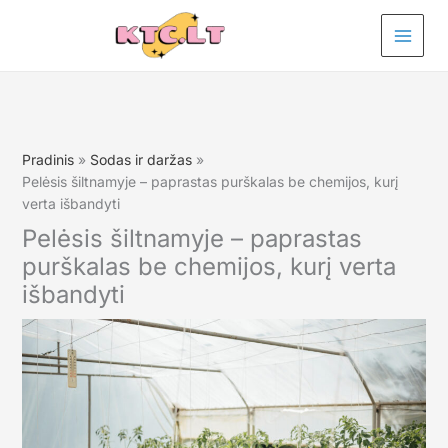
Pereiti
prie
turinio
Pradinis
Sodas ir daržas
Pelėsis šiltnamyje – paprastas purškalas be chemijos, kurį
verta išbandyti
Pelėsis šiltnamyje – paprastas
purškalas be chemijos, kurį verta
išbandyti