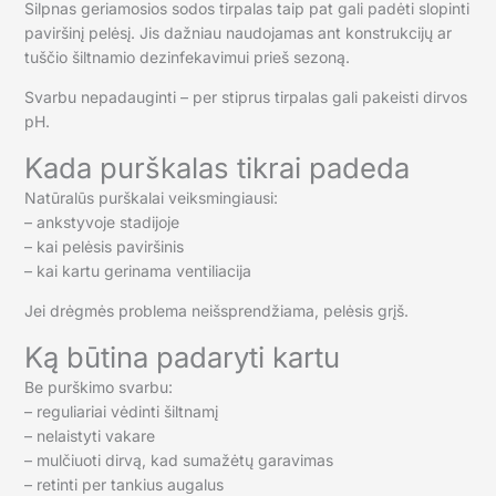
Silpnas geriamosios sodos tirpalas taip pat gali padėti slopinti
paviršinį pelėsį. Jis dažniau naudojamas ant konstrukcijų ar
tuščio šiltnamio dezinfekavimui prieš sezoną.
Svarbu nepadauginti – per stiprus tirpalas gali pakeisti dirvos
pH.
Kada purškalas tikrai padeda
Natūralūs purškalai veiksmingiausi:
– ankstyvoje stadijoje
– kai pelėsis paviršinis
– kai kartu gerinama ventiliacija
Jei drėgmės problema neišsprendžiama, pelėsis grįš.
Ką būtina padaryti kartu
Be purškimo svarbu:
– reguliariai vėdinti šiltnamį
– nelaistyti vakare
– mulčiuoti dirvą, kad sumažėtų garavimas
– retinti per tankius augalus