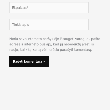
El.paštas*
Tinklalapis
Noriu savo interneto naršyklėje išsaugoti vardą, el. pašto
adresą ir interneto puslapį, kad jų nebereiktų įvesti iš
naujo, kai kitą kartą vėl norėsiu parašyti komentarą.