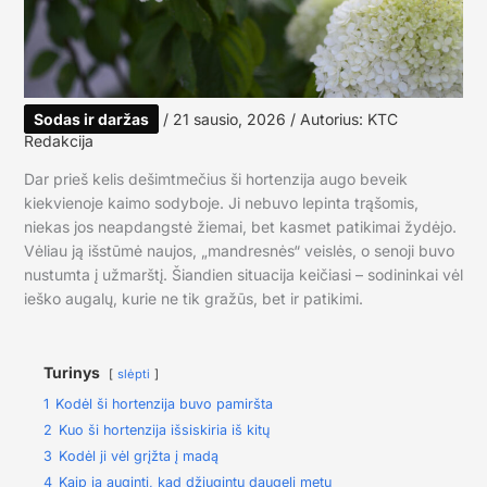
Sodas ir daržas
/
21 sausio, 2026
/ Autorius:
KTC
Redakcija
Dar prieš kelis dešimtmečius ši hortenzija augo beveik
kiekvienoje kaimo sodyboje. Ji nebuvo lepinta trąšomis,
niekas jos neapdangstė žiemai, bet kasmet patikimai žydėjo.
Vėliau ją išstūmė naujos, „mandresnės“ veislės, o senoji buvo
nustumta į užmarštį. Šiandien situacija keičiasi – sodininkai vėl
ieško augalų, kurie ne tik gražūs, bet ir patikimi.
Turinys
slėpti
1
Kodėl ši hortenzija buvo pamiršta
2
Kuo ši hortenzija išsiskiria iš kitų
3
Kodėl ji vėl grįžta į madą
4
Kaip ją auginti, kad džiugintų daugelį metų