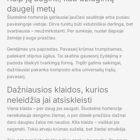
daugelį metų
Šluotelinė hortenzija geriausiai jaučiasi saulėtoje arba pusiau
pavėsingoje vietoje. Dirva turėtų būti vidutiniškai derlinga, bet
svarbiausia – neužmirkstanti. Per sunkioje, nuolat šlapioje
žemėje ji auga prasčiau.
Genėjimas yra paprastas. Pavasarį krūmas trumpinamas,
paliekant stiprius ūglius. Tai skatina gausesnį žydėjimą ir
padeda išlaikyti tvarkingą formą. Tręšti galima saikingai,
dažniausiai pakanka komposto arba universalių trąšų
pavasarį.
Dažniausios klaidos, kurios
neleidžia jai atsiskleisti
Viena klaida – per daug jos saugoti. Šluotelinė hortenzija
nereikalauja dengimo žiemai, o per didelė priežiūra dažnai
daro daugiau žalos nei naudos. Kita klaida – visiškai jos
negenėti. Tokiu atveju krūmas suželia, bet žiedai smulkėja.