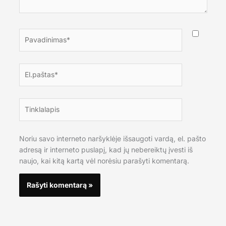
Pavadinimas*
El.paštas*
Tinklalapis
Noriu savo interneto naršyklėje išsaugoti vardą, el. pašto
adresą ir interneto puslapį, kad jų nebereiktų įvesti iš
naujo, kai kitą kartą vėl norėsiu parašyti komentarą.