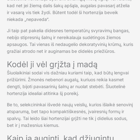
kad net jei žiemą dalis šakų apšąla, augalas pavasarį atželia
ir vasarą vis tiek žydi. Būtent todėl ši hortenzija beveik
niekada „nepaveda“.
Ji taip pat pakelia didesnes temperatūrų svyravimų bangas,
nebijo stipresnių šalnų ir nereikalauja sudėtingos žiemos
apsaugos. Tai vienas iš nedaugelio dekoratyvinių krūmų, kuris
gražiai atrodo net ir auginamas be didelės priežiūros.
Kodėl ji vėl grįžta į madą
Šiuolaikiniai sodai vis dažniau kuriami taip, kad būtų lengvai
prižiūrimi. Žmonės nebenori augalų, kuriuos reikia kasmet
dengti, bijoti pavasarinių šalnų ar nuolat stebėti. Šluotelinė
hortenzija idealiai atitinka šį poreikį.
Be to, selekcininkai išvedė naujų veislių, kurios išlaikė senovinį
atsparumą, bet tapo kompaktiškesnės, įvairesnių formų ir
spalvų. Tai leido šiai hortenzijai grįžti ne tik į didelius sodus,
bet ir į mažesnius kiemus.
Kaip ją auginti, kad džiugintų