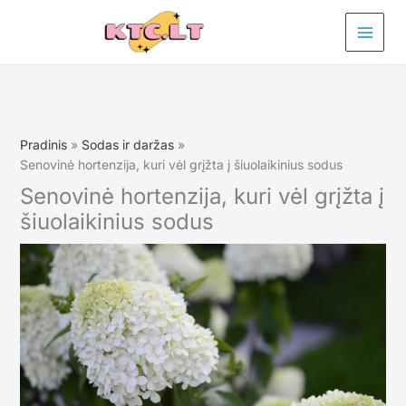
Pereiti
prie
turinio
Pradinis
Sodas ir daržas
Senovinė hortenzija, kuri vėl grįžta į šiuolaikinius sodus
Senovinė hortenzija, kuri vėl grįžta į
šiuolaikinius sodus