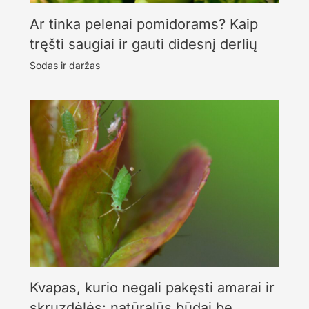
Ar tinka pelenai pomidorams? Kaip
tręšti saugiai ir gauti didesnį derlių
Sodas ir daržas
Kvapas, kurio negali pakęsti amarai ir
skruzdėlės: natūralūs būdai be