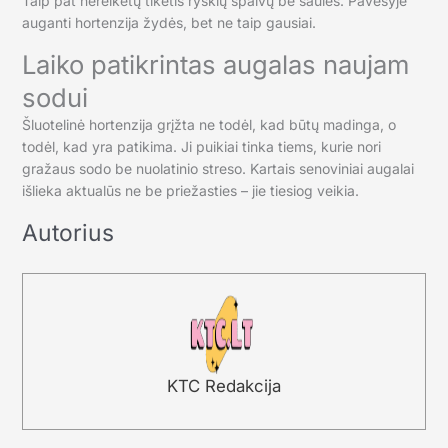
Taip pat nereikėtų tikėtis ryškių spalvų be saulės. Pavėsyje
auganti hortenzija žydės, bet ne taip gausiai.
Laiko patikrintas augalas naujam
sodui
Šluotelinė hortenzija grįžta ne todėl, kad būtų madinga, o
todėl, kad yra patikima. Ji puikiai tinka tiems, kurie nori
gražaus sodo be nuolatinio streso. Kartais senoviniai augalai
išlieka aktualūs ne be priežasties – jie tiesiog veikia.
Autorius
KTC Redakcija