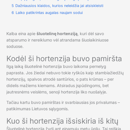
5
Dažniausios klaidos, kurios neleidžia jai atsiskleisti
6
Laiko patikrintas augalas naujam sodui
Kalba eina apie
šluotelinę hortenziją
, kuri dėl savo
atsparumo ir nereiklumo vėl atrandama šiuolaikiniuose
soduose.
Kodėl ši hortenzija buvo pamiršta
Ilgą laiką šluotelinė hortenzija buvo laikoma pernelyg
paprasta. Jos žiedai nebuvo tokie ryškūs kaip stambiažiedžių
hortenzijų, spalvos atrodė santūrios, o pats krūmas – per
didelis mažiems kiemams. Atsiradus įspūdingoms, bet
jautresnėms veislėms, senoji hortenzija liko nuošalyje.
Tačiau kartu buvo pamirštas ir svarbiausias jos privalumas –
patikimumas Lietuvos sąlygomis.
Kuo ši hortenzija išsiskiria iš kitų
Šluotelinė hortenzija žydi ant einamųjų metų ūglių. Tai reiškia,