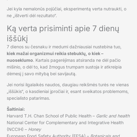
Jei kyla nemalonūs pojūčiai, eksperimentą verta nutraukti, o
ne „ištverti dėl rezultato“.
Ką verta prisiminti apie 7 dienų
iššūkį
7 dienos su česnaku ir medumi dažniausiai nustebina tuo,
kiek mažai organizmui reikia stebuklų, o kiek –
nuoseklumo
. Kartais pagerėjimas atsiranda ne dėl pačio
mišinio, o dėl to, kad žmogus trumpam sustoja ir atkreipia
dėmesį į savo mitybą bei savijautą.
Jei norisi ilgalaikės naudos, daugiau reikšmės turės ne vienas
„iššūkis“, o kasdieniai įpročiai ir, esant sveikatos problemoms,
specialisto patarimas.
Šaltiniai:
Harvard T.H. Chan School of Public Health –
Garlic and health
National Center for Complementary and Integrative Health
(NCCIH) –
Honey
European Food Safety Authority (EFSA) –
Botanicals and