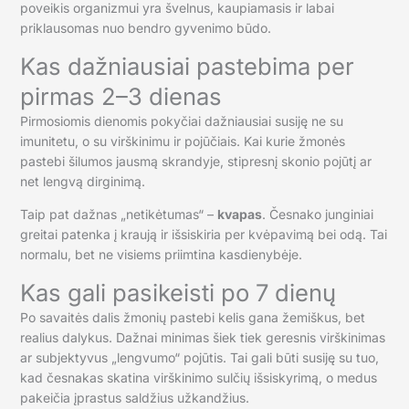
poveikis organizmui yra švelnus, kaupiamasis ir labai
priklausomas nuo bendro gyvenimo būdo.
Kas dažniausiai pastebima per
pirmas 2–3 dienas
Pirmosiomis dienomis pokyčiai dažniausiai susiję ne su
imunitetu, o su virškinimu ir pojūčiais. Kai kurie žmonės
pastebi šilumos jausmą skrandyje, stipresnį skonio pojūtį ar
net lengvą dirginimą.
Taip pat dažnas „netikėtumas“ –
kvapas
. Česnako junginiai
greitai patenka į kraują ir išsiskiria per kvėpavimą bei odą. Tai
normalu, bet ne visiems priimtina kasdienybėje.
Kas gali pasikeisti po 7 dienų
Po savaitės dalis žmonių pastebi kelis gana žemiškus, bet
realius dalykus. Dažnai minimas šiek tiek geresnis virškinimas
ar subjektyvus „lengvumo“ pojūtis. Tai gali būti susiję su tuo,
kad česnakas skatina virškinimo sulčių išsiskyrimą, o medus
pakeičia įprastus saldžius užkandžius.