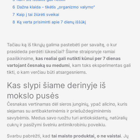
6
Dažna klaida – tikėtis „organizmo valymo“
7
Kaip į tai žiūrėti sveikai
8
Ką verta prisiminti apie 7 dienų iššūkį
Tačiau ką iš tikrųjų galima pastebėti per savaitę, o kur
prasideda perdėti lūkesčiai? Šiame straipsnyje ramiai
paaiškinsime,
kas realiai gali nutikti kūnui per 7 dienas
vartojant česnaką su medumi
, kam toks eksperimentas gali
tikti, o kam verčiau būti atsargesniems.
Kas slypi šiame derinyje iš
mokslo pusės
Česnakas vertinamas dėl sieros junginių, ypač alicino, kuris
siejamas su antibakterinėmis ir priešuždegiminėmis
savybėmis. Medus savo ruožtu turi antioksidantų, natūralių
cukrų ir pasižymi švelniu antimikrobiniu poveikiu.
Svarbu pabrėžti, kad
tai maisto produktai, o ne vaistai
. Jų