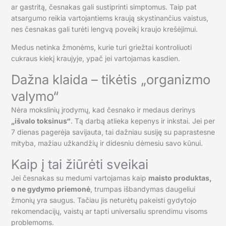
ar gastritą, česnakas gali sustiprinti simptomus. Taip pat
atsargumo reikia vartojantiems kraują skystinančius vaistus,
nes česnakas gali turėti lengvą poveikį kraujo krešėjimui.
Medus netinka žmonėms, kurie turi griežtai kontroliuoti
cukraus kiekį kraujyje, ypač jei vartojamas kasdien.
Dažna klaida – tikėtis „organizmo
valymo“
Nėra mokslinių įrodymų, kad česnako ir medaus derinys
„išvalo toksinus“
. Tą darbą atlieka kepenys ir inkstai. Jei per
7 dienas pagerėja savijauta, tai dažniau susiję su paprastesne
mityba, mažiau užkandžių ir didesniu dėmesiu savo kūnui.
Kaip į tai žiūrėti sveikai
Jei česnakas su medumi vartojamas kaip
maisto produktas,
o ne gydymo priemonė
, trumpas išbandymas daugeliui
žmonių yra saugus. Tačiau jis neturėtų pakeisti gydytojo
rekomendacijų, vaistų ar tapti universaliu sprendimu visoms
problemoms.