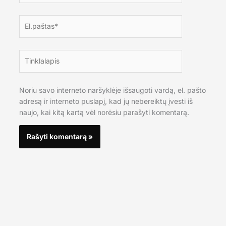
El.paštas*
Tinklalapis
Noriu savo interneto naršyklėje išsaugoti vardą, el. pašto
adresą ir interneto puslapį, kad jų nebereiktų įvesti iš
naujo, kai kitą kartą vėl norėsiu parašyti komentarą.