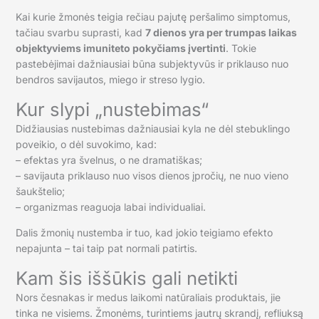
Kai kurie žmonės teigia rečiau pajutę peršalimo simptomus,
tačiau svarbu suprasti, kad
7 dienos yra per trumpas laikas
objektyviems imuniteto pokyčiams įvertinti
. Tokie
pastebėjimai dažniausiai būna subjektyvūs ir priklauso nuo
bendros savijautos, miego ir streso lygio.
Kur slypi „nustebimas“
Didžiausias nustebimas dažniausiai kyla ne dėl stebuklingo
poveikio, o dėl suvokimo, kad:
– efektas yra švelnus, o ne dramatiškas;
– savijauta priklauso nuo visos dienos įpročių, ne nuo vieno
šaukštelio;
– organizmas reaguoja labai individualiai.
Dalis žmonių nustemba ir tuo, kad jokio teigiamo efekto
nepajunta – tai taip pat normali patirtis.
Kam šis iššūkis gali netikti
Nors česnakas ir medus laikomi natūraliais produktais, jie
tinka ne visiems. Žmonėms, turintiems jautrų skrandį, refliuksą