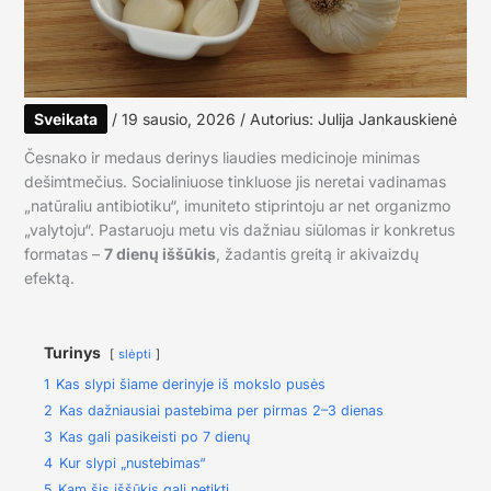
Sveikata
/
19 sausio, 2026
/ Autorius:
Julija Jankauskienė
Česnako ir medaus derinys liaudies medicinoje minimas
dešimtmečius. Socialiniuose tinkluose jis neretai vadinamas
„natūraliu antibiotiku“, imuniteto stiprintoju ar net organizmo
„valytoju“. Pastaruoju metu vis dažniau siūlomas ir konkretus
formatas –
7 dienų iššūkis
, žadantis greitą ir akivaizdų
efektą.
Turinys
slėpti
1
Kas slypi šiame derinyje iš mokslo pusės
2
Kas dažniausiai pastebima per pirmas 2–3 dienas
3
Kas gali pasikeisti po 7 dienų
4
Kur slypi „nustebimas“
5
Kam šis iššūkis gali netikti