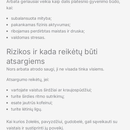
Arbata geriausiai veikia kaip dalis platesnio gyvenimo būdo,
kai:
subalansuota mityba;
pakankamas fizinis aktyvumas;
ribojamas perdirbtas maistas ir druska;
valdomas stresas.
Rizikos ir kada reikėtų būti
atsargiems
Nors arbata atrodo saugi, ji ne visada tinka visiems.
Atsargumo reikėtų, jei:
vartojate vaistus širdžiai ar kraujospūdžiui;
turite širdies ritmo sutrikimų;
esate jautrūs kofeinui;
turite lėtinių ligų.
Kai kurios žolelės, pavyzdžiui, gudobelė, gali sąveikauti su
vaistais ir sustiprinti jų poveikį.