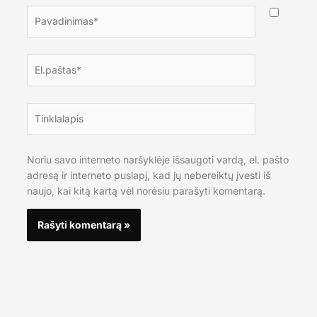
Pavadinimas*
El.paštas*
Tinklalapis
Noriu savo interneto naršyklėje išsaugoti vardą, el. pašto
adresą ir interneto puslapį, kad jų nebereiktų įvesti iš
naujo, kai kitą kartą vėl norėsiu parašyti komentarą.