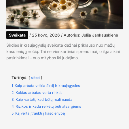
Sveikata
/
25 kovo, 2026
/ Autorius:
Julija Jankauskienė
Širdies ir kraujagyslių sveikata dažnai priklauso nuo mažų
kasdienių įpročių. Tai ne vienkartiniai sprendimai, o ilgalaikiai
pasirinkimai – nuo mitybos iki judėjimo.
Turinys
slėpti
1
Kaip arbata veikia širdį ir kraujagysles
2
Kokias arbatas verta rinktis
3
Kaip vartoti, kad būtų reali nauda
4
Rizikos ir kada reikėtų būti atsargiems
5
Ką verta įtraukti į kasdienybę