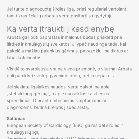
Jei turite diagnozuotą širdies ligą, prieš reguliariai vartojant
tam tikras žolelių arbatas verta pasitarti su gydytoju.
Ką verta įtraukti į kasdienybę
Arbata gali būti paprastas ir malonus būdas prisidėti prie
širdies ir kraujagyslių sveikatos. Ji ypač naudinga tada, kai
pakeičia mažiau palankius gėrimus, pavyzdžiui, saldintus ar
labai kofeinuotus.
Vis dėlto svarbiausia yra ne viena priemonė, o visuma. Arbata
gali papildyti sveiką gyvenimo būdą, bet jo nepakeis.
Jei siekiate ilgalaikės naudos, verta galvoti ne apie
„stebuklingą gėrimą“, o apie nuoseklius kasdienius
sprendimus. O esant rimtesniems simptomams ar
diagnozėms, būtina kreiptis į specialistą.
Šaltiniai:
European Society of Cardiology (ESC) gairės dėl širdies ir
kraujagyslių ligų
American Heart Association (AHA) informacija apie širdies