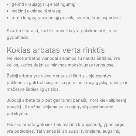
gerinti kraujagyslių elastingumą;
mažinti oksidacinį stresą;
turėti lengvą raminamąjį poveikį, svarbų kraujospūdžiui.
Svarbu suprasti, kad šis poveikis yra palaikomasis, o ne
gydomasis.
Kokias arbatas verta rinktis
Ne visos arbatos vienodai siejamos su nauda širdžiai. Yra
kelios, kurios dažniau minimos moksliniuose tyrimuose.
Žalioji arbata yra viena geriausiai ištirtų. Joje esantys
polifenoliai gali būti siejami su geresne kraujagyslių funkcija ir
mažesne širdies ligų rizika.
Juodoji arbata taip pat gali turėti panašų, nors kiek silpnesnį
poveikį. Ji dažnai siejama su kraujagyslių elastingumo
palaikymu.
Hibisko arbata gali šiek tiek mažinti kraujospūdį, ypač jei jis
yra padidėjęs. Tai vienas iš labiausiai tyrinėjamų augalinių