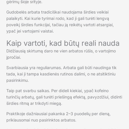
gėrimų šioje srityje.
Gudobelės arbata tradiciškai naudojama širdies veiklai
palaikyti. Kai kurie tyrimai rodo, kad ji gali turėti lengvą
poveikį širdies funkcijai, tačiau ją reikėtų vartoti atsargiai,
ypač jei vartojami vaistai.
Kaip vartoti, kad būtų reali nauda
Didžiausią skirtumą daro ne vien arbatos rūšis, o vartojimo
įpročiai.
Svarbiausia yra reguliarumas. Arbata gali būti naudinga tik
tada, kai ji tampa kasdienės rutinos dalimi, o ne atsitiktiniu
pasirinkimu.
Taip pat svarbu saikas. Per dideli kiekiai, ypač kofeino
turinčių arbatų, gali turėti priešingą efektą, pavyzdžiui, didinti
širdies ritmą ar trikdyti miegą.
Praktikoje dažniausiai pakanka 2–3 puodelių per dieną,
priklausomai nuo pasirinktos arbatos.