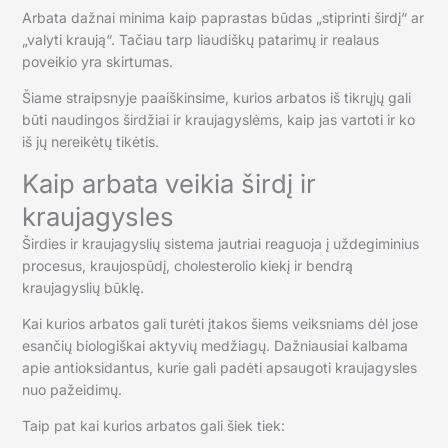
Arbata dažnai minima kaip paprastas būdas „stiprinti širdį“ ar
„valyti kraują“. Tačiau tarp liaudiškų patarimų ir realaus
poveikio yra skirtumas.
Šiame straipsnyje paaiškinsime, kurios arbatos iš tikrųjų gali
būti naudingos širdžiai ir kraujagyslėms, kaip jas vartoti ir ko
iš jų nereikėtų tikėtis.
Kaip arbata veikia širdį ir
kraujagysles
Širdies ir kraujagyslių sistema jautriai reaguoja į uždegiminius
procesus, kraujospūdį, cholesterolio kiekį ir bendrą
kraujagyslių būklę.
Kai kurios arbatos gali turėti įtakos šiems veiksniams dėl jose
esančių biologiškai aktyvių medžiagų. Dažniausiai kalbama
apie antioksidantus, kurie gali padėti apsaugoti kraujagysles
nuo pažeidimų.
Taip pat kai kurios arbatos gali šiek tiek: