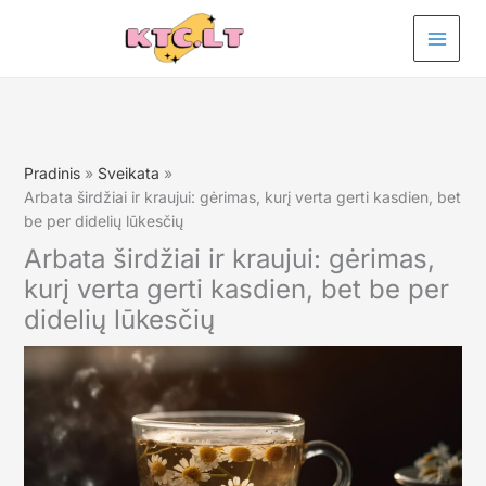
Pereiti
prie
turinio
Pradinis
Sveikata
Arbata širdžiai ir kraujui: gėrimas, kurį verta gerti kasdien, bet
be per didelių lūkesčių
Arbata širdžiai ir kraujui: gėrimas,
kurį verta gerti kasdien, bet be per
didelių lūkesčių