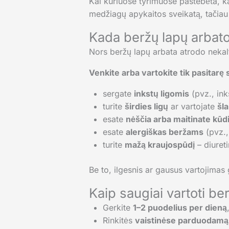
Kai kuriuose tyrimuose pastebėta, ka
medžiagų apykaitos sveikatą, tačiau
Kada beržų lapų arbato
Nors beržų lapų arbata atrodo nekalta
Venkite arba vartokite tik pasitarę 
sergate
inkstų ligomis
(pvz., in
turite
širdies ligų
ar vartojate
šl
esate
nėščia arba maitinate kūdi
esate
alergiškas beržams
(pvz.,
turite
mažą kraujospūdį
– diureti
Be to, ilgesnis ar gausus vartojimas 
Kaip saugiai vartoti be
Gerkite
1–2 puodelius per dieną
Rinkitės
vaistinėse parduodamą