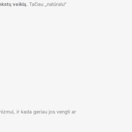
nkstų veiklą
. Tačiau „natūralu“
izmui, ir kada geriau jos vengti ar