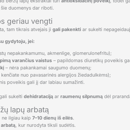
d beržų lapų ekstraktai turi
antioksidacinį poveikį
, todėl g
 šie duomenys dar riboti.
s geriau vengti
, tam tikrais atvejais ji
gali pakenkti
ar sukelti nepageidau
su gydytoju, jei:
kstų nepakankamumu, akmenlige, glomerulonefritu);
apimą varančius vaistus
– papildomas diuretikų poveikis gali
kį
– nėra pakankamai saugumo duomenų;
 kenčiate nuo pavasarinės alergijos žiedadulkėms);
nis poveikis gali jį dar labiau sumažinti.
gali sukelti
dehidrataciją
ar
raumenų silpnumą
dėl praranda
ržų lapų arbatą
, ne ilgiau kaip
7–10 dienų iš eilės
.
 arbatą
, kur nurodyta tiksli sudėtis.