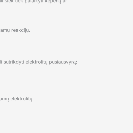
ali šiek tiek palaikyti kepenų ar
jamų reakcijų.
 sutrikdyti elektrolitų pusiausvyrą;
mų elektrolitų.