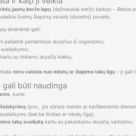
a ir kaip ji veikia
vintų jaunų beržo lapų
(dažniausiai beržo baltojo –
Betula 
suteikia švelnų šlapimą varantį (diuretinį) poveikį.
pų ekstraktai gali:
 pašalinti perteklinius skysčius iš organizmo;
susilaikymo;
 kartu su tinkamu skysčių kiekiu.
arbata
nėra vaistas nuo inkstų ar šlapimo takų ligų
– ji gali
 gali būti naudinga
iems
, kurie:
 išsiskyrimą
(pvz., po sūraus maisto ar karštesnėmis dienom
susilaikymo (bet be širdies ar inkstų ligų);
lapimo takų sveikatą
kartu su pakankamu skysčių vartojimu.