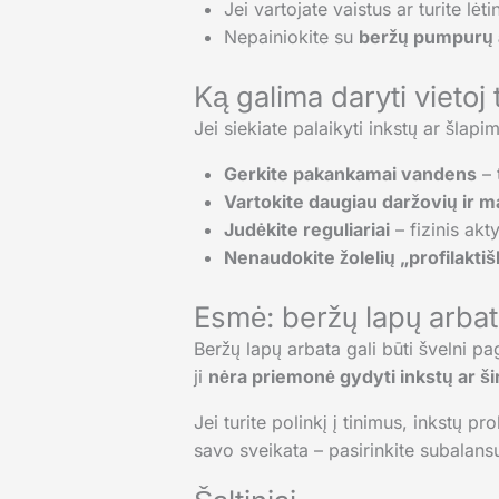
Jei vartojate vaistus ar turite lėti
Nepainiokite su
beržų pumpurų 
Ką galima daryti vietoj 
Jei siekiate palaikyti inkstų ar šlapi
Gerkite pakankamai vandens
– 
Vartokite daugiau daržovių ir 
Judėkite reguliariai
– fizinis akt
Nenaudokite žolelių „profilakti
Esmė: beržų lapų arbat
Beržų lapų arbata gali būti švelni pa
ji
nėra priemonė gydyti inkstų ar ši
Jei turite polinkį į tinimus, inkstų p
savo sveikata – pasirinkite subalan