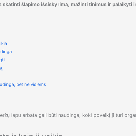
skatinti šlapimo išsiskyrimą, mažinti tinimus ir palaikyti i
ikia
udinga
gti
tą
audinga, bet ne visiems
žų lapų arbata gali būti naudinga, kokį poveikį ji turi organ