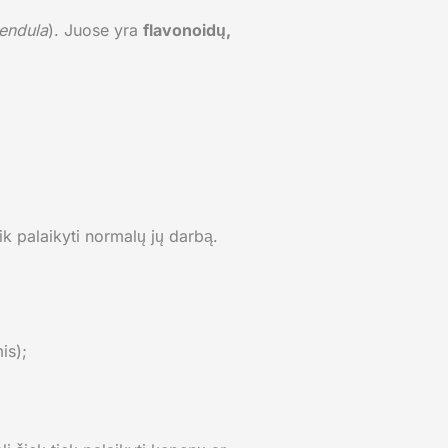
pendula
). Juose yra
flavonoidų,
 tik palaikyti normalų jų darbą.
is);