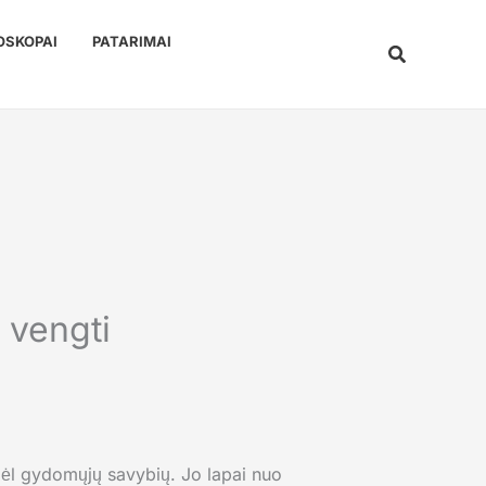
OSKOPAI
PATARIMAI
Paieška
 vengti
 dėl gydomųjų savybių. Jo lapai nuo