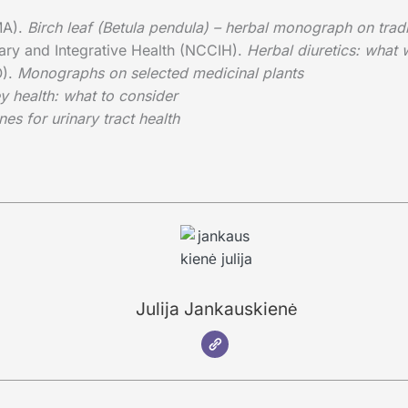
MA).
Birch leaf (Betula pendula) – herbal monograph on tradi
ry and Integrative Health (NCCIH).
Herbal diuretics: what
O).
Monographs on selected medicinal plants
 health: what to consider
es for urinary tract health
Julija Jankauskienė