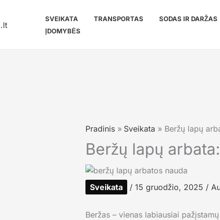
Pereiti
prie
SVEIKATA
TRANSPORTAS
SODAS IR DARŽAS
turinio
ĮDOMYBĖS
Pradinis
Sveikata
Beržų lapų arba
Beržų lapų arbata:
Sveikata
/
15 gruodžio, 2025
/ Au
Beržas – vienas labiausiai pažįstamų