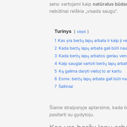
seno vartojami kaip
natūralus būdas 
nebūtinai reiškia „visada saugu“.
Turinys
slėpti
1
Kas yra beržų lapų arbata ir kaip ji ve
2
Kada beržų lapų arbata gali būti na
3
Kada beržų lapų arbatos geriau ven
4
Kaip saugiai vartoti beržų lapų arba
5
Ką galima daryti vietoj to ar kartu
6
Esmė: beržų lapų arbata gali būti n
7
Šaltiniai
Šiame straipsnyje aptarsime, kada ber
pasitarti su gydytoju.