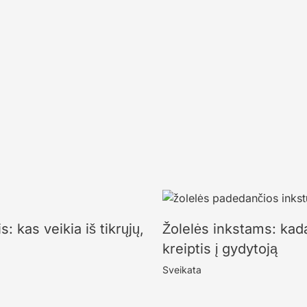
: kas veikia iš tikrųjų,
Žolelės inkstams: kada
kreiptis į gydytoją
Sveikata