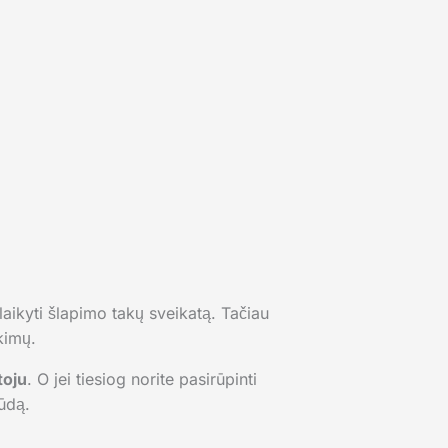
laikyti šlapimo takų sveikatą. Tačiau
kimų.
toju
. O jei tiesiog norite pasirūpinti
ūdą.