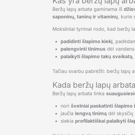
Kas yra beržų lapų arbat
Beržų lapų arbata gaminama iš
džio
saponinų, taninų ir vitaminų
, kurie 
Moksliniai tyrimai rodo, kad beržų la
padidinti šlapimo kiekį
, padėdami
palengvinti tinimus
dėl vandens 
palaikyti šlapimo takų sveikatą
,
Tačiau svarbu pabrėžti: beržų lapų 
Kada beržų lapų arbata
Beržų lapų arbata tinka
suaugusies
nori
švelniai paskatinti šlapimo
jaučia
lengvą tinimą
dėl skysčių 
siekia
profilaktiškai palaikyti š