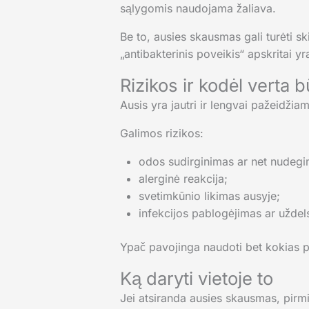
sąlygomis naudojama žaliava.
Be to, ausies skausmas gali turėti sk
„antibakterinis poveikis“ apskritai yr
Rizikos ir kodėl verta 
Ausis yra jautri ir lengvai pažeidži
Galimos rizikos:
odos sudirginimas ar net nudegim
alerginė reakcija;
svetimkūnio likimas ausyje;
infekcijos pablogėjimas ar uždel
Ypač pavojinga naudoti bet kokias p
Ką daryti vietoje to
Jei atsiranda ausies skausmas, pirmia