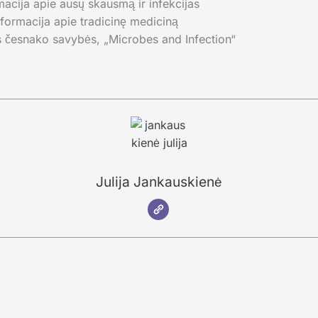
acija apie ausų skausmą ir infekcijas
ormacija apie tradicinę mediciną
s česnako savybės, „Microbes and Infection“
Julija Jankauskienė