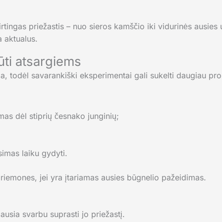
irtingas priežastis – nuo sieros kamščio iki vidurinės ausies
a aktualus.
būti atsargiems
ama, todėl savarankiški eksperimentai gali sukelti daugiau p
as dėl stiprių česnako junginių;
simas laiku gydyti.
riemones, jei yra įtariamas ausies būgnelio pažeidimas.
usia svarbu suprasti jo priežastį.