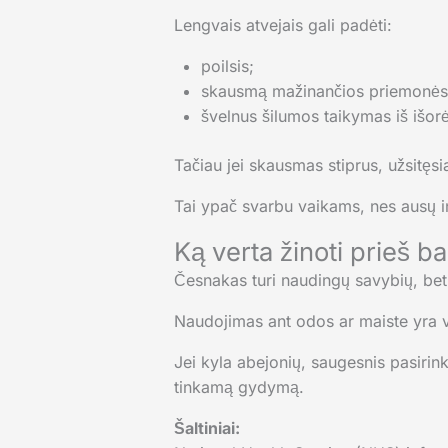
Lengvais atvejais gali padėti:
poilsis;
skausmą mažinančios priemonės
švelnus šilumos taikymas iš išorė
Tačiau jei skausmas stiprus, užsitęsi
Tai ypač svarbu vaikams, nes ausų in
Ką verta žinoti prieš 
Česnakas turi naudingų savybių, bet 
Naudojimas ant odos ar maiste yra vie
Jei kyla abejonių, saugesnis pasirink
tinkamą gydymą.
Šaltiniai: