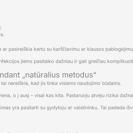
;
s.
a ar pasireiškia kartu su karščiavimu ar klausos pablogėjimu,
fekcijos jiems pasitaiko dažniau ir gali greičiau komplikuoti
bandant „natūralius metodus“
tai nereiškia, kad jis tinka visiems naudojimo būdams.
na, o į ausį – visai kas kita. Pastaruoju atveju rizika dažna
imas yra pasitarti su gydytoju ar vaistininku. Tai padeda išve