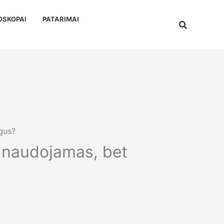
OSKOPAI
PATARIMAI
Paieška
gus?
 naudojamas, bet