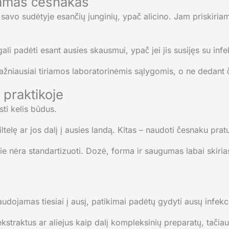
jamas česnakas
vo sudėtyje esančių junginių, ypač alicino. Jam priskiriamo
ali padėti esant ausies skausmui, ypač jei jis susijęs su infe
žniausiai tiriamos laboratorinėmis sąlygomis, o ne dedant če
 praktikoje
ti kelis būdus.
telę ar jos dalį į ausies landą. Kitas – naudoti česnaku pratur
ie nėra standartizuoti. Dozė, forma ir saugumas labai skiriasi
dojamas tiesiai į ausį, patikimai padėtų gydyti ausų infekci
kstraktus ar aliejus kaip dalį kompleksinių preparatų, tačia