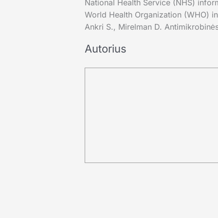
National Health Service (NHS) inform
World Health Organization (WHO) inf
Ankri S., Mirelman D. Antimikrobinė
Autorius