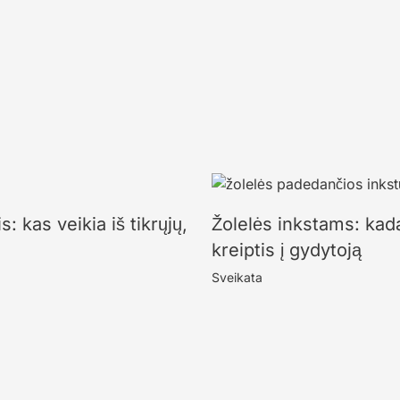
: kas veikia iš tikrųjų,
Žolelės inkstams: kada
kreiptis į gydytoją
Sveikata