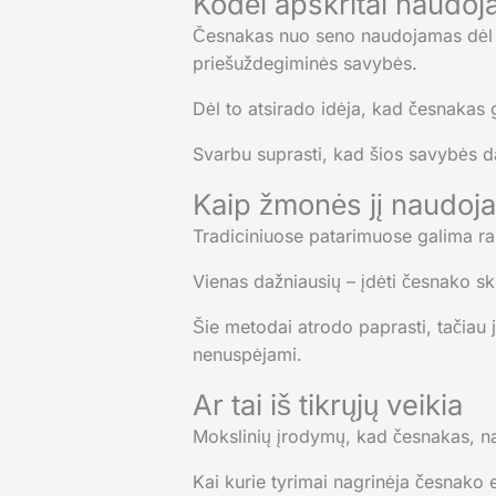
Kodėl apskritai naudo
Česnakas nuo seno naudojamas dėl sa
priešuždegiminės savybės.
Dėl to atsirado idėja, kad česnakas g
Svarbu suprasti, kad šios savybės da
Kaip žmonės jį naudoja
Tradiciniuose patarimuose galima ras
Vienas dažniausių – įdėti česnako skil
Šie metodai atrodo paprasti, tačiau j
nenuspėjami.
Ar tai iš tikrųjų veikia
Mokslinių įrodymų, kad česnakas, nau
Kai kurie tyrimai nagrinėja česnako e