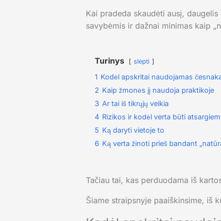
Kai pradeda skaudėti ausį, daugelis 
savybėmis ir dažnai minimas kaip „na
Turinys
slėpti
1
Kodėl apskritai naudojamas česnak
2
Kaip žmonės jį naudoja praktikoje
3
Ar tai iš tikrųjų veikia
4
Rizikos ir kodėl verta būti atsargie
5
Ką daryti vietoje to
6
Ką verta žinoti prieš bandant „natū
Tačiau tai, kas perduodama iš kartos 
Šiame straipsnyje paaiškinsime, iš k