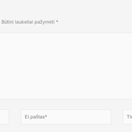
Būtini laukeliai pažymėti
*
El.paštas*
Tink