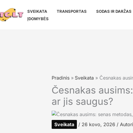
Pereiti
prie
SVEIKATA
TRANSPORTAS
SODAS IR DARŽAS
turinio
ĮDOMYBĖS
Pradinis
Sveikata
Česnakas ausim
Česnakas ausims: 
ar jis saugus?
Sveikata
/
26 kovo, 2026
/ Autor