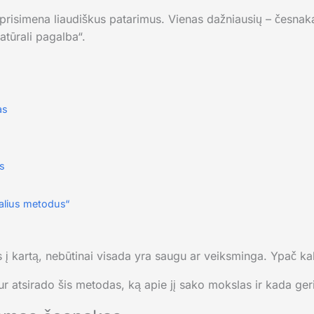
prisimena liaudiškus patarimus. Vienas dažniausių – česnaka
tūrali pagalba“.
as
ms
ralius metodus“
į kartą, nebūtinai visada yra saugu ar veiksminga. Ypač kalb
ur atsirado šis metodas, ką apie jį sako mokslas ir kada geri