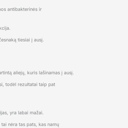
s antibakterinės ir
kcija.
snaką tiesiai į ausį.
tintą aliejų, kuris lašinamas į ausį.
, todėl rezultatai taip pat
jas, yra labai mažai.
u tai nėra tas pats, kas namų