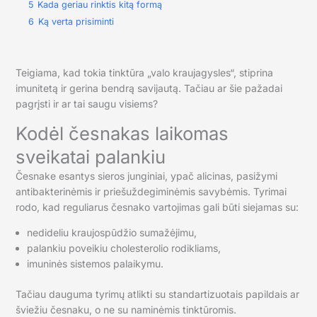
5
Kada geriau rinktis kitą formą
6
Ką verta prisiminti
Teigiama, kad tokia tinktūra „valo kraujagysles“, stiprina
imunitetą ir gerina bendrą savijautą. Tačiau ar šie pažadai
pagrįsti ir ar tai saugu visiems?
Kodėl česnakas laikomas
sveikatai palankiu
Česnake esantys sieros junginiai, ypač alicinas, pasižymi
antibakterinėmis ir priešuždegiminėmis savybėmis. Tyrimai
rodo, kad reguliarus česnako vartojimas gali būti siejamas su:
nedideliu kraujospūdžio sumažėjimu,
palankiu poveikiu cholesterolio rodikliams,
imuninės sistemos palaikymu.
Tačiau dauguma tyrimų atlikti su standartizuotais papildais ar
šviežiu česnaku, o ne su naminėmis tinktūromis.