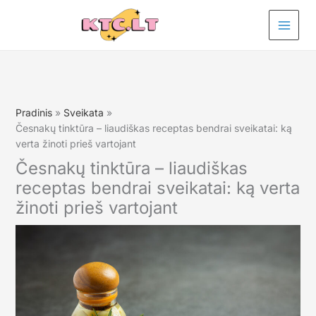
Pereiti
prie
turinio
Pradinis
Sveikata
Česnakų tinktūra – liaudiškas receptas bendrai sveikatai: ką
verta žinoti prieš vartojant
Česnakų tinktūra – liaudiškas
receptas bendrai sveikatai: ką verta
žinoti prieš vartojant