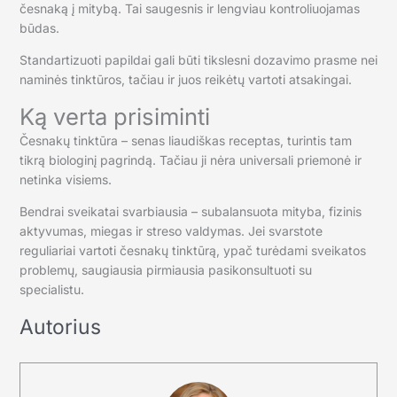
česnaką į mitybą. Tai saugesnis ir lengviau kontroliuojamas
būdas.
Standartizuoti papildai gali būti tikslesni dozavimo prasme nei
naminės tinktūros, tačiau ir juos reikėtų vartoti atsakingai.
Ką verta prisiminti
Česnakų tinktūra – senas liaudiškas receptas, turintis tam
tikrą biologinį pagrindą. Tačiau ji nėra universali priemonė ir
netinka visiems.
Bendrai sveikatai svarbiausia – subalansuota mityba, fizinis
aktyvumas, miegas ir streso valdymas. Jei svarstote
reguliariai vartoti česnakų tinktūrą, ypač turėdami sveikatos
problemų, saugiausia pirmiausia pasikonsultuoti su
specialistu.
Autorius