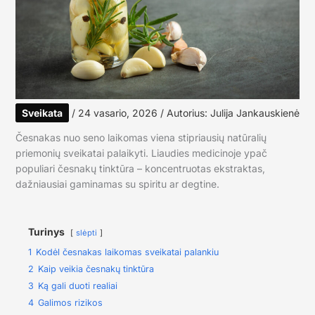
Sveikata
/
24 vasario, 2026
/ Autorius:
Julija Jankauskienė
Česnakas nuo seno laikomas viena stipriausių natūralių
priemonių sveikatai palaikyti. Liaudies medicinoje ypač
populiari česnakų tinktūra – koncentruotas ekstraktas,
dažniausiai gaminamas su spiritu ar degtine.
Turinys
slėpti
1
Kodėl česnakas laikomas sveikatai palankiu
2
Kaip veikia česnakų tinktūra
3
Ką gali duoti realiai
4
Galimos rizikos