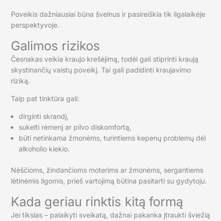
Poveikis dažniausiai būna švelnus ir pasireiškia tik ilgalaikėje
perspektyvoje.
Galimos rizikos
Česnakas veikia kraujo krešėjimą, todėl gali stiprinti kraują
skystinančių vaistų poveikį. Tai gali padidinti kraujavimo
riziką.
Taip pat tinktūra gali:
dirginti skrandį,
sukelti rėmenį ar pilvo diskomfortą,
būti netinkama žmonėms, turintiems kepenų problemų dėl
alkoholio kiekio.
Nėščioms, žindančioms moterims ar žmonėms, sergantiems
lėtinėmis ligomis, prieš vartojimą būtina pasitarti su gydytoju.
Kada geriau rinktis kitą formą
Jei tikslas – palaikyti sveikatą, dažnai pakanka įtraukti šviežią