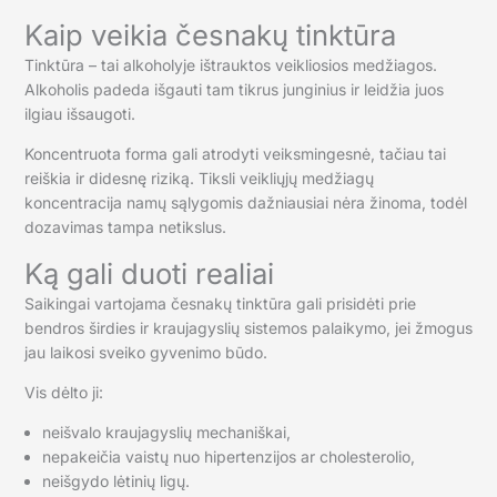
Kaip veikia česnakų tinktūra
Tinktūra – tai alkoholyje ištrauktos veikliosios medžiagos.
Alkoholis padeda išgauti tam tikrus junginius ir leidžia juos
ilgiau išsaugoti.
Koncentruota forma gali atrodyti veiksmingesnė, tačiau tai
reiškia ir didesnę riziką. Tiksli veikliųjų medžiagų
koncentracija namų sąlygomis dažniausiai nėra žinoma, todėl
dozavimas tampa netikslus.
Ką gali duoti realiai
Saikingai vartojama česnakų tinktūra gali prisidėti prie
bendros širdies ir kraujagyslių sistemos palaikymo, jei žmogus
jau laikosi sveiko gyvenimo būdo.
Vis dėlto ji:
neišvalo kraujagyslių mechaniškai,
nepakeičia vaistų nuo hipertenzijos ar cholesterolio,
neišgydo lėtinių ligų.