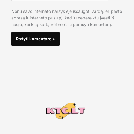
Noriu savo interneto naršyklėje išsaugoti vardą, el. pašto
adresą ir interneto puslapį, kad jų nebereiktų įvesti iš
naujo, kai kitą kartą vėl norėsiu parašyti komentarą.