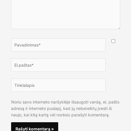
Pavadinimas*
El.paštas*
Tinklalapis
Noriu savo interneto naršyklėje išsaugoti vardą, el. pašto
adresą ir interneto puslapį, kad jų nebereiktų įvesti iš
naujo, kai kitą kartą vėl norėsiu parašyti komentarą.