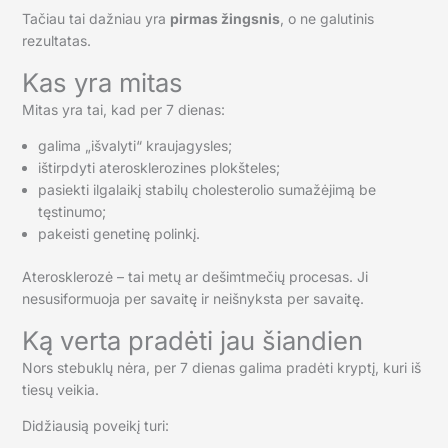
Tačiau tai dažniau yra
pirmas žingsnis
, o ne galutinis
rezultatas.
Kas yra mitas
Mitas yra tai, kad per 7 dienas:
galima „išvalyti“ kraujagysles;
ištirpdyti aterosklerozines plokšteles;
pasiekti ilgalaikį stabilų cholesterolio sumažėjimą be
tęstinumo;
pakeisti genetinę polinkį.
Aterosklerozė – tai metų ar dešimtmečių procesas. Ji
nesusiformuoja per savaitę ir neišnyksta per savaitę.
Ką verta pradėti jau šiandien
Nors stebuklų nėra, per 7 dienas galima pradėti kryptį, kuri iš
tiesų veikia.
Didžiausią poveikį turi: