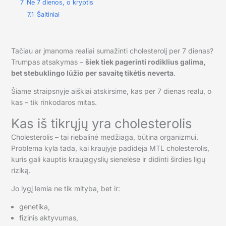
7
Ne 7 dienos, o kryptis
7.1
Šaltiniai
Tačiau ar įmanoma realiai sumažinti cholesterolį per 7 dienas?
Trumpas atsakymas –
šiek tiek pagerinti rodiklius galima,
bet stebuklingo lūžio per savaitę tikėtis neverta
.
Šiame straipsnyje aiškiai atskirsime, kas per 7 dienas realu, o
kas – tik rinkodaros mitas.
Kas iš tikrųjų yra cholesterolis
Cholesterolis – tai riebalinė medžiaga, būtina organizmui.
Problema kyla tada, kai kraujyje padidėja MTL cholesterolis,
kuris gali kauptis kraujagyslių sienelėse ir didinti širdies ligų
riziką.
Jo lygį lemia ne tik mityba, bet ir:
genetika,
fizinis aktyvumas,