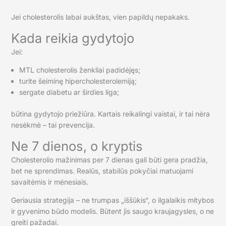
Jei cholesterolis labai aukštas, vien papildų nepakaks.
Kada reikia gydytojo
Jei:
MTL cholesterolis ženkliai padidėjęs;
turite šeiminę hipercholesterolemiją;
sergate diabetu ar širdies liga;
būtina gydytojo priežiūra. Kartais reikalingi vaistai, ir tai nėra
nesėkmė – tai prevencija.
Ne 7 dienos, o kryptis
Cholesterolio mažinimas per 7 dienas gali būti gera pradžia,
bet ne sprendimas. Realūs, stabilūs pokyčiai matuojami
savaitėmis ir mėnesiais.
Geriausia strategija – ne trumpas „iššūkis“, o ilgalaikis mitybos
ir gyvenimo būdo modelis. Būtent jis saugo kraujagysles, o ne
greiti pažadai.