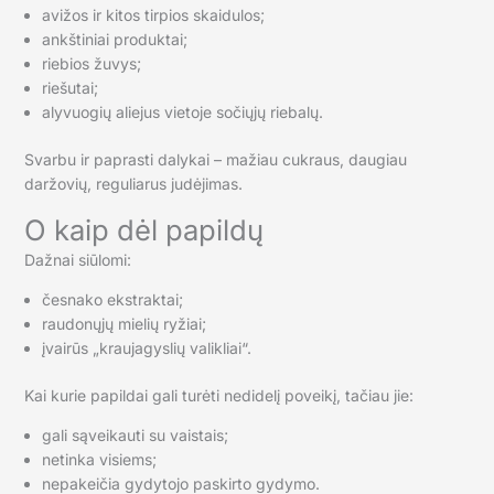
avižos ir kitos tirpios skaidulos;
ankštiniai produktai;
riebios žuvys;
riešutai;
alyvuogių aliejus vietoje sočiųjų riebalų.
Svarbu ir paprasti dalykai – mažiau cukraus, daugiau
daržovių, reguliarus judėjimas.
O kaip dėl papildų
Dažnai siūlomi:
česnako ekstraktai;
raudonųjų mielių ryžiai;
įvairūs „kraujagyslių valikliai“.
Kai kurie papildai gali turėti nedidelį poveikį, tačiau jie:
gali sąveikauti su vaistais;
netinka visiems;
nepakeičia gydytojo paskirto gydymo.