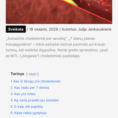
Sveikata
/
18 vasario, 2026
/ Autorius:
Julija Jankauskienė
„Sumažink cholesterolį per savaitę“, „7 dienų planas
kraujagyslėms“ – tokie pažadai dažnai pasirodo po kraujo
tyrimų, kai rodikliai išgąsdina. Norisi greito sprendimo, ypač
jei MTL („blogasis“) cholesterolis padidėjęs.
Turinys
slėpti
1
Kas iš tikrųjų yra cholesterolis
2
Kas realu per 7 dienas
3
Kas yra mitas
4
Ką verta pradėti jau šiandien
5
O kaip dėl papildų
6
Kada reikia gydytojo