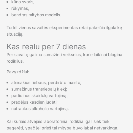
kūno svoris,
rūkymas,
bendras mitybos modelis.
Todėl vienos savaitės eksperimentas retai pakeičia ilgalaikę
situaciją.
Kas realu per 7 dienas
Per savaitę galima sumažinti veiksnius, kurie laikinai blogina
rodiklius.
Pavyzdžiui:
atsisakius riebaus, perdirbto maisto;
sumažinus transriebalų kiekį;
padidinus skaidulų vartojimą;
pradėjus kasdien judėti;
nutraukus alkoholio vartojimą.
Kai kuriais atvejais laboratoriniai rodikliai gali šiek tiek
pagerėti, ypač jei prieš tai mityba buvo labai netvarkinga.