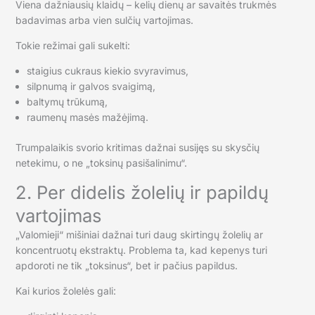
Viena dažniausių klaidų – kelių dienų ar savaitės trukmės
badavimas arba vien sulčių vartojimas.
Tokie režimai gali sukelti:
staigius cukraus kiekio svyravimus,
silpnumą ir galvos svaigimą,
baltymų trūkumą,
raumenų masės mažėjimą.
Trumpalaikis svorio kritimas dažnai susijęs su skysčių
netekimu, o ne „toksinų pasišalinimu“.
2. Per didelis žolelių ir papildų
vartojimas
„Valomieji“ mišiniai dažnai turi daug skirtingų žolelių ar
koncentruotų ekstraktų. Problema ta, kad kepenys turi
apdoroti ne tik „toksinus“, bet ir pačius papildus.
Kai kurios žolelės gali: