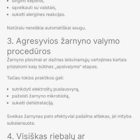
dirginti kepenis,
sąveikauti su vaistais,
sukelti alergines reakcijas.
Natūralu nereiškia automatiškai saugu.
3. Agresyvios žarnyno valymo
procedūros
Žarnyno plovimai ar dažnas laisvinamųjų vartojimas kartais
pristatomi kaip būtinas „apsivalymo“ etapas.
Tačiau tokios praktikos gali:
sutrikdyti elektrolitų pusiausvyrą,
pažeisti žarnyno mikrobiotą,
sukelti dehidrataciją.
Sveikas žarnynas pats efektyviai pašalina atliekas, jei mityba
subalansuota.
4. Visiškas riebalų ar