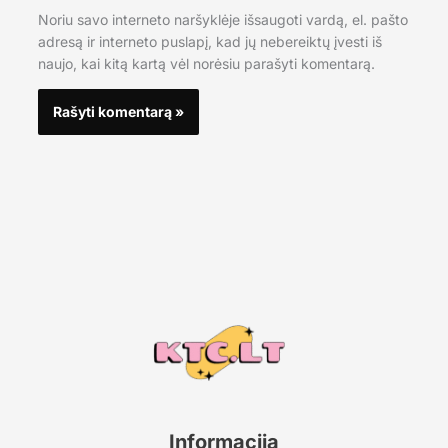
Noriu savo interneto naršyklėje išsaugoti vardą, el. pašto
adresą ir interneto puslapį, kad jų nebereiktų įvesti iš
naujo, kai kitą kartą vėl norėsiu parašyti komentarą.
Informacija