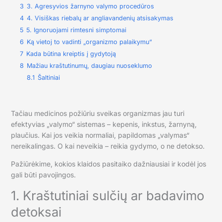
3
3. Agresyvios žarnyno valymo procedūros
4
4. Visiškas riebalų ar angliavandenių atsisakymas
5
5. Ignoruojami rimtesni simptomai
6
Ką vietoj to vadinti „organizmo palaikymu“
7
Kada būtina kreiptis į gydytoją
8
Mažiau kraštutinumų, daugiau nuoseklumo
8.1
Šaltiniai
Tačiau medicinos požiūriu sveikas organizmas jau turi
efektyvias „valymo“ sistemas – kepenis, inkstus, žarnyną,
plaučius. Kai jos veikia normaliai, papildomas „valymas“
nereikalingas. O kai neveikia – reikia gydymo, o ne detokso.
Pažiūrėkime, kokios klaidos pasitaiko dažniausiai ir kodėl jos
gali būti pavojingos.
1. Kraštutiniai sulčių ar badavimo
detoksai