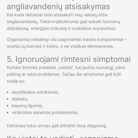
angliavandenių atsisakymas
Kai kurie detoksai siūlo atsisakyti visų riebalų arba
angliavandenių. Tokie kraštutinumai gali sukelti hormonų
disbalansą, energijos trūkumą ir nuotaikos svyravimus.
Organizmui reikalingi visi pagrindiniai maisto komponentai –
svarbu jų kokybė ir kiekis, o ne visiškas eliminavimas.
5. Ignoruojami rimtesni simptomai
Kartais žmonės pradeda „valytis“, kai jaučia nuovargį, pilvo
pūtimą ar odos problemas. Tačiau šie simptomai gali būti
susiję su:
skydliaukės sutrikimais,
diabetu,
kepenų ligomis,
virškinimo sistemos problemomis.
Detoksas tokiu atveju gali atitolinti tikrą diagnozę.