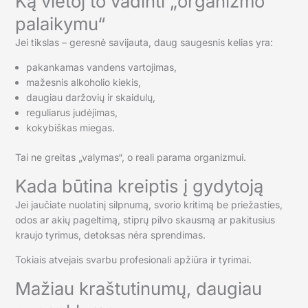
Ką vietoj to vadinti „organizmo
palaikymu“
Jei tikslas – geresnė savijauta, daug saugesnis kelias yra:
pakankamas vandens vartojimas,
mažesnis alkoholio kiekis,
daugiau daržovių ir skaidulų,
reguliarus judėjimas,
kokybiškas miegas.
Tai ne greitas „valymas“, o reali parama organizmui.
Kada būtina kreiptis į gydytoją
Jei jaučiate nuolatinį silpnumą, svorio kritimą be priežasties,
odos ar akių pageltimą, stiprų pilvo skausmą ar pakitusius
kraujo tyrimus, detoksas nėra sprendimas.
Tokiais atvejais svarbu profesionali apžiūra ir tyrimai.
Mažiau kraštutinumų, daugiau