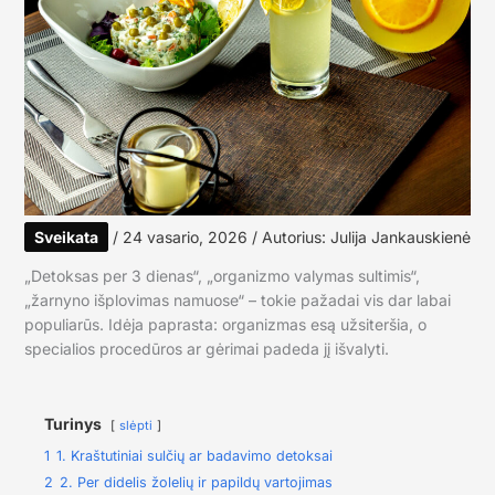
Sveikata
/
24 vasario, 2026
/ Autorius:
Julija Jankauskienė
„Detoksas per 3 dienas“, „organizmo valymas sultimis“,
„žarnyno išplovimas namuose“ – tokie pažadai vis dar labai
populiarūs. Idėja paprasta: organizmas esą užsiteršia, o
specialios procedūros ar gėrimai padeda jį išvalyti.
Turinys
slėpti
1
1. Kraštutiniai sulčių ar badavimo detoksai
2
2. Per didelis žolelių ir papildų vartojimas