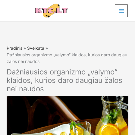
Pereiti
prie
turinio
Pradinis
Sveikata
Dažniausios organizmo „valymo“ klaidos, kurios daro daugiau
žalos nei naudos
Dažniausios organizmo „valymo“
klaidos, kurios daro daugiau žalos
nei naudos