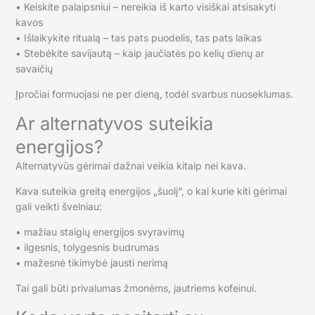
• Keiskite palaipsniui – nereikia iš karto visiškai atsisakyti
kavos
• Išlaikykite ritualą – tas pats puodelis, tas pats laikas
• Stebėkite savijautą – kaip jaučiatės po kelių dienų ar
savaičių
Įpročiai formuojasi ne per dieną, todėl svarbus nuoseklumas.
Ar alternatyvos suteikia
energijos?
Alternatyvūs gėrimai dažnai veikia kitaip nei kava.
Kava suteikia greitą energijos „šuolį“, o kai kurie kiti gėrimai
gali veikti švelniau:
• mažiau staigių energijos svyravimų
• ilgesnis, tolygesnis budrumas
• mažesnė tikimybė jausti nerimą
Tai gali būti privalumas žmonėms, jautriems kofeinui.