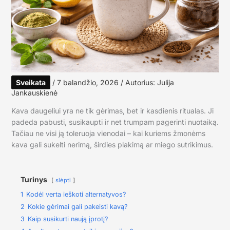
Sveikata
/
7 balandžio, 2026
/ Autorius:
Julija
Jankauskienė
Kava daugeliui yra ne tik gėrimas, bet ir kasdienis ritualas. Ji
padeda pabusti, susikaupti ir net trumpam pagerinti nuotaiką.
Tačiau ne visi ją toleruoja vienodai – kai kuriems žmonėms
kava gali sukelti nerimą, širdies plakimą ar miego sutrikimus.
Turinys
slėpti
1
Kodėl verta ieškoti alternatyvos?
2
Kokie gėrimai gali pakeisti kavą?
3
Kaip susikurti naują įprotį?