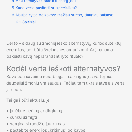
4
Ar alternatyvos suteikia energijos?
5
Kada verta pasitarti su specialistu?
6
Naujas rytas be kavos: mažiau streso, daugiau balanso
6.1
Šaltiniai
Dėl to vis daugiau žmonių ieško alternatyvų, kurios suteiktų
energijos, bet būtų švelnesnės organizmui. Ar įmanoma
pakeisti kavą neprarandant ryto ritualo?
Kodėl verta ieškoti alternatyvos?
Kava pati savaime nėra bloga – saikingas jos vartojimas
daugeliui žmonių yra saugus. Tačiau tam tikrais atvejais verta
ją riboti.
Tai gali būti aktualu, jei:
• jaučiate nerimą ar dirglumą
• sunku užmigti
• vargina skrandžio jautrumas
• pastebite energijos „kritimus“ po kavos