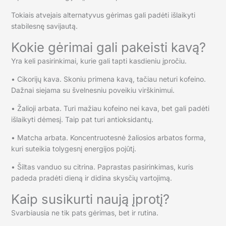
Tokiais atvejais alternatyvus gėrimas gali padėti išlaikyti
stabilesnę savijautą.
Kokie gėrimai gali pakeisti kavą?
Yra keli pasirinkimai, kurie gali tapti kasdieniu įpročiu.
• Cikorijų kava. Skoniu primena kavą, tačiau neturi kofeino.
Dažnai siejama su švelnesniu poveikiu virškinimui.
• Žalioji arbata. Turi mažiau kofeino nei kava, bet gali padėti
išlaikyti dėmesį. Taip pat turi antioksidantų.
• Matcha arbata. Koncentruotesnė žaliosios arbatos forma,
kuri suteikia tolygesnį energijos pojūtį.
• Šiltas vanduo su citrina. Paprastas pasirinkimas, kuris
padeda pradėti dieną ir didina skysčių vartojimą.
Kaip susikurti naują įprotį?
Svarbiausia ne tik pats gėrimas, bet ir rutina.