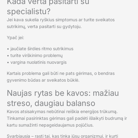
Kada verta pasitarti su
specialistu?
Jei kava sukelia ryškius simptomus ar turite sveikatos
sutrikimų, verta pasitarti su gydytoju.
Ypač jei:
• jaučiate širdies ritmo sutrikimus
• turite virškinimo problemų
• vargina nuolatinis nuovargis
Kartais problema gali būti ne pats gėrimas, o bendras
gyvenimo būdas ar sveikatos būklė.
Naujas rytas be kavos: mažiau
streso, daugiau balanso
Kavos atsisakymas nebūtinai reiškia energijos trūkumą.
Tinkamai pasirinktas gėrimas gali padėti išlaikyti budrumą ir
kartu sumažinti nepageidaujamus pojūčius.
Svarbiausia – rasti tai, kas tinka jūsų organizmui, ir kurti