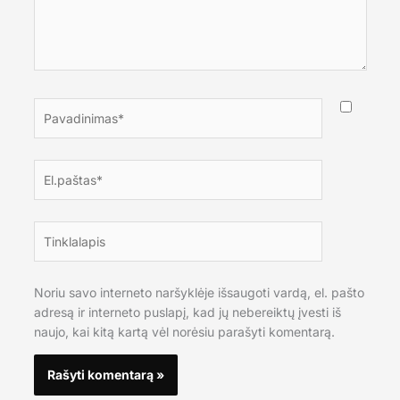
Pavadinimas*
El.paštas*
Tinklalapis
Noriu savo interneto naršyklėje išsaugoti vardą, el. pašto
adresą ir interneto puslapį, kad jų nebereiktų įvesti iš
naujo, kai kitą kartą vėl norėsiu parašyti komentarą.