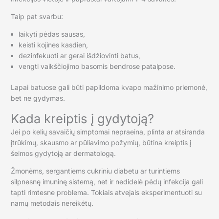
Taip pat svarbu:
laikyti pėdas sausas,
keisti kojines kasdien,
dezinfekuoti ar gerai išdžiovinti batus,
vengti vaikščiojimo basomis bendrose patalpose.
Lapai batuose gali būti papildoma kvapo mažinimo priemonė,
bet ne gydymas.
Kada kreiptis į gydytoją?
Jei po kelių savaičių simptomai nepraeina, plinta ar atsiranda
įtrūkimų, skausmo ar pūliavimo požymių, būtina kreiptis į
šeimos gydytoją ar dermatologą.
Žmonėms, sergantiems cukriniu diabetu ar turintiems
silpnesnę imuninę sistemą, net ir nedidelė pėdų infekcija gali
tapti rimtesne problema. Tokiais atvejais eksperimentuoti su
namų metodais nereikėtų.