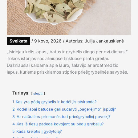
Sveikata
/
9 kovo, 2026
/ Autorius:
Julija Jankauskienė
„Įsidėjau kelis lapus į batus ir grybelis dingo per dvi dienas.“
Tokios istorijos socialiniuose tinkluose plinta greitai.
Dažniausiai kalbama apie lauro, šalavijo ar arbatmedžio
lapus, kuriems priskiriamos stiprios priešgrybelinės savybės.
Turinys
slėpti
1
Kas yra pėdų grybelis ir kodėl jis atsiranda?
2
Kodėl lapai batuose gali sudaryti „pagerėjimo“ įspūdį?
3
Ar natūralios priemonės turi priešgrybelinį poveikį?
4
Kas iš tiesų padeda kovojant su pėdų grybeliu?
5
Kada kreiptis į gydytoją?