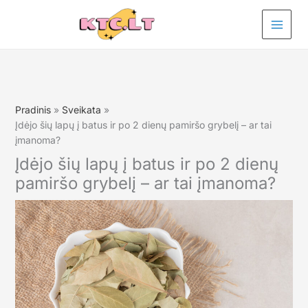
Pereiti
prie
turinio
Pradinis
Sveikata
Įdėjo šių lapų į batus ir po 2 dienų pamiršo grybelį – ar tai
įmanoma?
Įdėjo šių lapų į batus ir po 2 dienų
pamiršo grybelį – ar tai įmanoma?