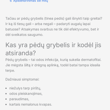
6
Apibendrinimas be mitų
Tačiau ar pėdų grybelis (tinea pedis) gali išnykti taip greitai?
Ir ką iš tiesų gali – arba negali – padaryti augalų lapai
batuose? Atsakymas svarbus ne tik dėl efektyvumo, bet ir
dėl sveikatos saugumo.
Kas yra pėdų grybelis ir kodėl jis
atsiranda?
Pėdų grybelis – tai odos infekcija, kurią sukelia dermatofitai.
Jie mėgsta šiltą ir drėgną aplinką, todėl batai tampa idealia
terpe.
Dažniausi simptomai:
niežulys tarp pirštų,
odos pleiskanojimas,
paraudimas,
kartais nemalonus kvapas.