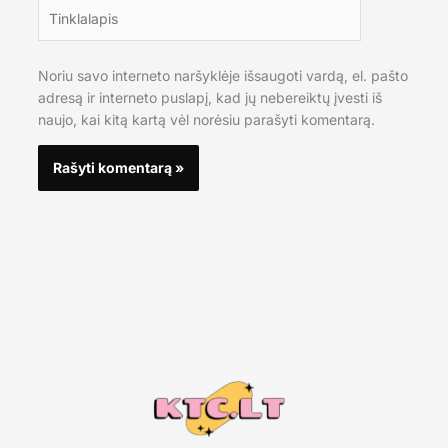
Tinklalapis
Noriu savo interneto naršyklėje išsaugoti vardą, el. pašto
adresą ir interneto puslapį, kad jų nebereiktų įvesti iš
naujo, kai kitą kartą vėl norėsiu parašyti komentarą.