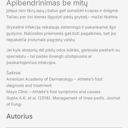
Apibendrinimas be mitų
Įdėjus tam tikrų lapų į batus gali sumažėti kvapas ir drėgmė.
Tačiau per dvi dienas išgydyti pėdų grybelį – mažai tikėtina.
Grybelinė infekcija reikalauja sistemingo ir pakankamai ilgo
gydymo. Natūralios priemonės gali būti pagalbinės, bet jos
nepakeičia įrodymais pagrįstų vaistų.
Jei kyla abejonių dėl pėdų odos būklės, geriausia pasitarti su
specialistu – tai padės išvengti užsitęsusios ar
pasikartojančios infekcijos.
Šaltiniai
American Academy of Dermatology – Athlete’s foot:
diagnosis and treatment
Mayo Clinic – Athlete’s foot symptoms and causes
Gupta A.K. et al. (2018). Management of tinea pedis. Journal
of Fungi
Autorius