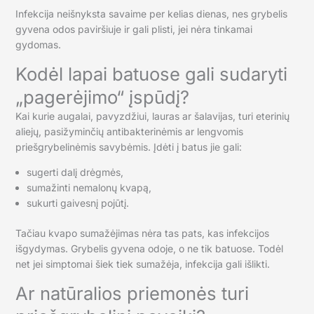
Infekcija neišnyksta savaime per kelias dienas, nes grybelis
gyvena odos paviršiuje ir gali plisti, jei nėra tinkamai
gydomas.
Kodėl lapai batuose gali sudaryti
„pagerėjimo“ įspūdį?
Kai kurie augalai, pavyzdžiui, lauras ar šalavijas, turi eterinių
aliejų, pasižyminčių antibakterinėmis ar lengvomis
priešgrybelinėmis savybėmis. Įdėti į batus jie gali:
sugerti dalį drėgmės,
sumažinti nemalonų kvapą,
sukurti gaivesnį pojūtį.
Tačiau kvapo sumažėjimas nėra tas pats, kas infekcijos
išgydymas. Grybelis gyvena odoje, o ne tik batuose. Todėl
net jei simptomai šiek tiek sumažėja, infekcija gali išlikti.
Ar natūralios priemonės turi