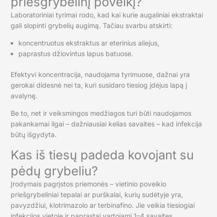
priešgrybelinį poveikį?
Laboratoriniai tyrimai rodo, kad kai kurie augaliniai ekstraktai
gali slopinti grybelių augimą. Tačiau svarbu atskirti:
koncentruotus ekstraktus ar eterinius aliejus,
paprastus džiovintus lapus batuose.
Efektyvi koncentracija, naudojama tyrimuose, dažnai yra
gerokai didesnė nei ta, kuri susidaro tiesiog įdėjus lapą į
avalynę.
Be to, net ir veiksmingos medžiagos turi būti naudojamos
pakankamai ilgai – dažniausiai kelias savaites – kad infekcija
būtų išgydyta.
Kas iš tiesų padeda kovojant su
pėdų grybeliu?
Įrodymais pagrįstos priemonės – vietinio poveikio
priešgrybeliniai tepalai ar purškalai, kurių sudėtyje yra,
pavyzdžiui, klotrimazolo ar terbinafino. Jie veikia tiesiogiai
infekcijos vietoje ir paprastai vartojami 1–4 savaites.