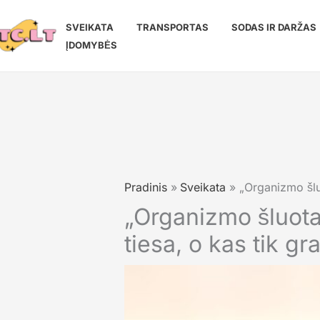
Pereiti
prie
SVEIKATA
TRANSPORTAS
SODAS IR DARŽAS
turinio
ĮDOMYBĖS
Pradinis
Sveikata
„Organizmo šlu
„Organizmo šluota
tiesa, o kas tik g