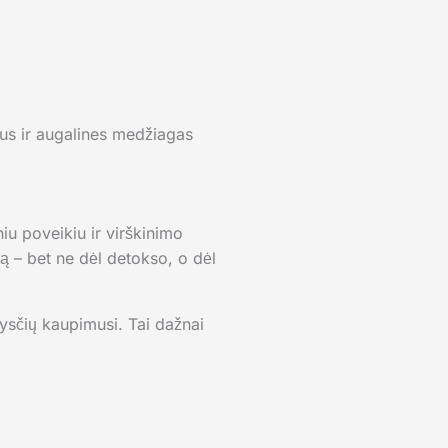
ius ir augalines medžiagas
niu poveikiu ir virškinimo
ą – bet ne dėl detokso, o dėl
skysčių kaupimusi. Tai dažnai