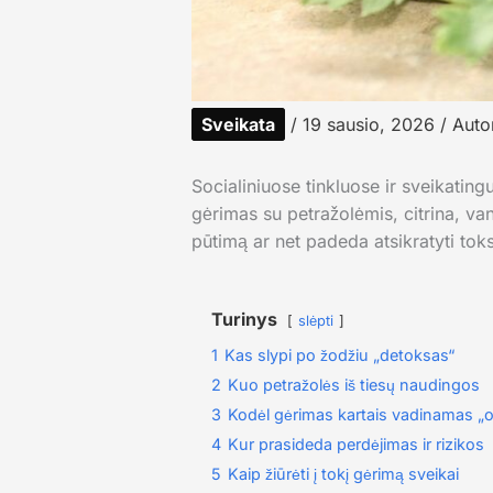
Sveikata
/
19 sausio, 2026
/ Auto
Socialiniuose tinkluose ir sveikating
gėrimas su petražolėmis, citrina, va
pūtimą ar net padeda atsikratyti toks
Turinys
slėpti
1
Kas slypi po žodžiu „detoksas“
2
Kuo petražolės iš tiesų naudingos
3
Kodėl gėrimas kartais vadinamas „
4
Kur prasideda perdėjimas ir rizikos
5
Kaip žiūrėti į tokį gėrimą sveikai