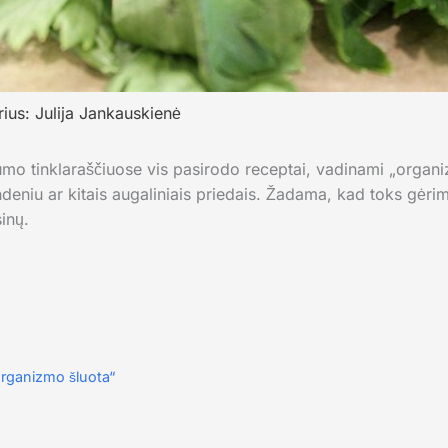
rius:
Julija Jankauskienė
umo tinklaraščiuose vis pasirodo receptai, vadinami „organiz
ndeniu ar kitais augaliniais priedais. Žadama, kad toks gėr
inų.
organizmo šluota“