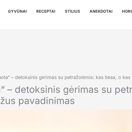
GYVŪNAI
RECEPTAI
STILIUS
ANEKDOTAI
HOR
ota“ – detoksinis gėrimas su petražolėmis: kas tiesa, o kas
“ – detoksinis gėrimas su pet
ražus pavadinimas