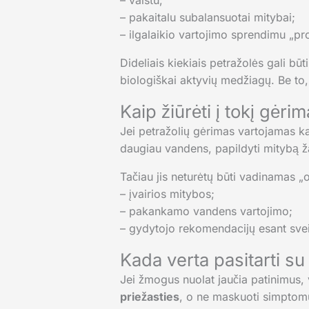
– vaistu;
– pakaitalu subalansuotai mitybai;
– ilgalaikio vartojimo sprendimu „prof
Dideliais kiekiais petražolės gali būt
biologiškai aktyvių medžiagų. Be to, n
Kaip žiūrėti į tokį gėri
Jei petražolių gėrimas vartojamas k
daugiau vandens, papildyti mitybą ž
Tačiau jis neturėtų būti vadinamas „o
– įvairios mitybos;
– pakankamo vandens vartojimo;
– gydytojo rekomendacijų esant sv
Kada verta pasitarti su
Jei žmogus nuolat jaučia patinimus, 
priežasties
, o ne maskuoti simptomus