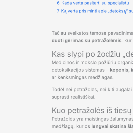
6
Kada verta pasitarti su specialistu
7
Ką verta prisiminti apie „detoksą“ s
Tačiau sveikatos temose pavadinimai
duoti gėrimas su petražolėmis
, kur
Kas slypi po žodžiu „d
Medicinos ir mokslo požiūriu organi
detoksikacijos sistemas –
kepenis, i
ar kenksmingas medžiagas.
Todėl nei petražolės, nei kiti augalai
suprasti realistiškai.
Kuo petražolės iš ties
Petražolės yra maistingas žalumynas, 
medžiagų, kurios
lengvai skatina š