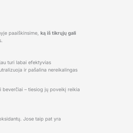
nyje paaiškinsime,
ką iš tikrųjų gali
s.
u turi labai efektyvias
utralizuoja ir pašalina nereikalingas
 beverčiai – tiesiog jų poveikį reikia
ioksidantų. Jose taip pat yra