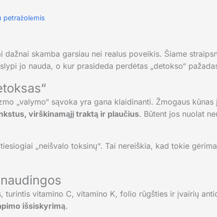
u petražolėmis
 dažnai skamba garsiau nei realus poveikis. Šiame straips
 slypi jo nauda, o kur prasideda perdėtas „detokso“ pažada
etoksas“
zmo „valymo“ sąvoka yra gana klaidinanti. Žmogaus kūnas ja
nkstus, virškinamąjį traktą ir plaučius
. Būtent jos nuolat ne
 tiesiogiai „neišvalo toksinų“. Tai nereiškia, kad tokie gėrimai
ų naudingos
turintis vitamino C, vitamino K, folio rūgšties ir įvairių ant
lapimo išsiskyrimą
.