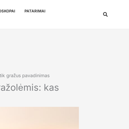
OSKOPAI
PATARIMAI
Paieška
 tik gražus pavadinimas
ražolėmis: kas