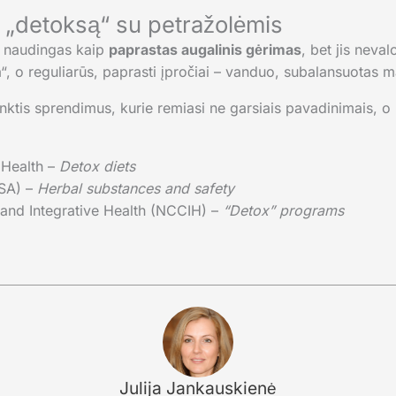
e „detoksą“ su petražolėmis
ir naudingas kaip
paprastas augalinis gėrimas
, bet jis neva
“, o reguliarūs, paprasti įpročiai – vanduo, subalansuotas mai
 rinktis sprendimus, kurie remiasi ne garsiais pavadinimais, o
 Health –
Detox diets
FSA) –
Herbal substances and safety
and Integrative Health (NCCIH) –
“Detox” programs
Julija Jankauskienė