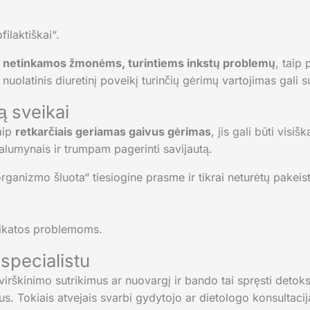
ilaktiškai“.
i
netinkamos žmonėms, turintiems inkstų problemų
, taip
uolatinis diuretinį poveikį turinčių gėrimų vartojimas gali su
mą sveikai
aip
retkarčiais geriamas gaivus gėrimas
, jis gali būti visiš
alumynais ir trumpam pagerinti savijautą.
rganizmo šluota“ tiesiogine prasme ir tikrai neturėtų pakeist
eikatos problemoms.
 specialistu
virškinimo sutrikimus ar nuovargį ir bando tai spręsti detoks
. Tokiais atvejais svarbi gydytojo ar dietologo konsultacij