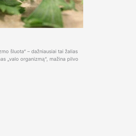
mo šluota“ – dažniausiai tai žalias
imas „valo organizmą“, mažina pilvo