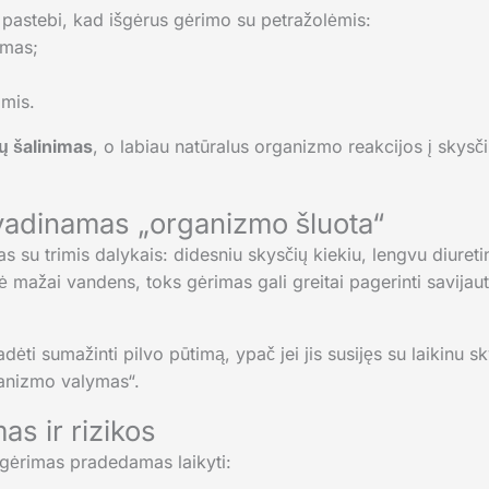
 pastebi, kad išgėrus gėrimo su petražolėmis:
ymas;
omis.
ų šalinimas
, o labiau natūralus organizmo reakcijos į skysč
 vadinamas „organizmo šluota“
s su trimis dalykais: didesniu skysčių kiekiu, lengvu diureti
ė mažai vandens, toks gėrimas gali greitai pagerinti savijaut
adėti sumažinti pilvo pūtimą, ypač jei jis susijęs su laikinu 
ganizmo valymas“.
s ir rizikos
 gėrimas pradedamas laikyti: