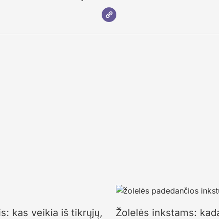
: kas veikia iš tikrųjų,
Žolelės inkstams: kada