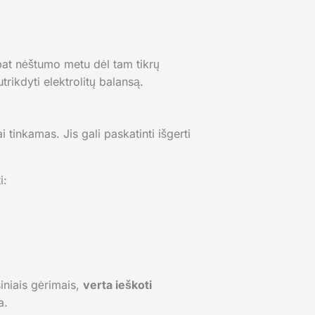
 pat nėštumo metu dėl tam tikrų
trikdyti elektrolitų balansą.
kai tinkamas. Jis gali paskatinti išgerti
i:
iniais gėrimais,
verta ieškoti
a.