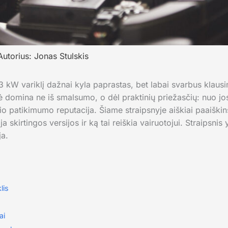
Autorius:
Jonas Stulskis
 kW variklį dažnai kyla paprastas, bet labai svarbus klausim
lė domina ne iš smalsumo, o dėl praktinių priežasčių: nuo j
lio patikimumo reputacija. Šiame straipsnyje aiškiai paaiški
ja skirtingos versijos ir ką tai reiškia vairuotojui. Straipsni
ja.
lis
ai