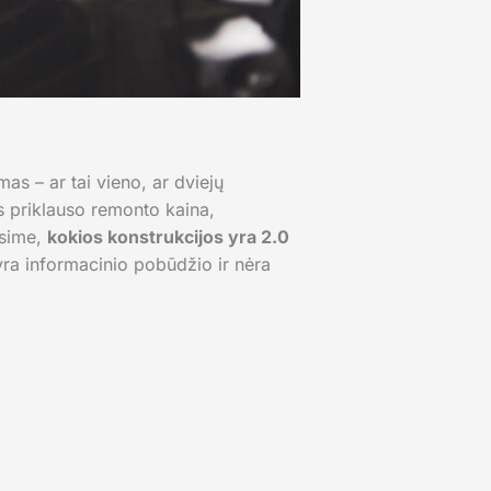
as – ar tai vieno, ar dviejų
os priklauso remonto kaina,
nsime,
kokios konstrukcijos yra 2.0
s yra informacinio pobūdžio ir nėra