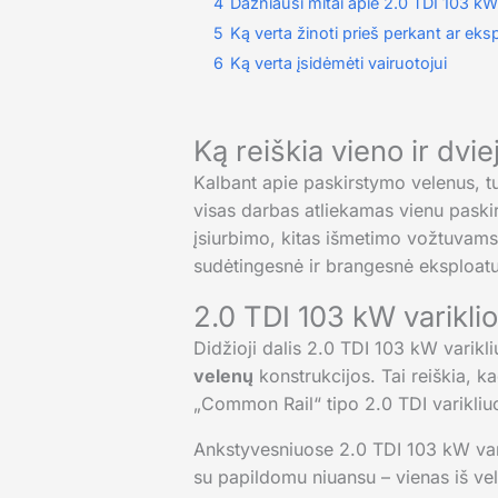
4
Dažniausi mitai apie 2.0 TDI 103 k
5
Ką verta žinoti prieš perkant ar eks
6
Ką verta įsidėmėti vairuotojui
Ką reiškia vieno ir dvie
Kalbant apie paskirstymo velenus, t
visas darbas atliekamas vienu paskir
įsiurbimo, kitas išmetimo vožtuvams.
sudėtingesnė ir brangesnė eksploatu
2.0 TDI 103 kW variklio
Didžioji dalis 2.0 TDI 103 kW vari
velenų
konstrukcijos. Tai reiškia, k
„Common Rail“ tipo 2.0 TDI varikl
Ankstyvesniuose 2.0 TDI 103 kW vari
su papildomu niuansu – vienas iš vel