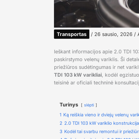
Transportas
/
26 sausio, 2026
/ 
Ieškant informacijos apie 2.0 TDI 103
paskirstymo velenų variklis. Ši deta
priežiūros sudėtingumas ir net varik
TDI 103 kW varikliai
, kodėl egzistuo
teisinė ar oficiali techninė konsultaci
Turinys
slėpti
1
Ką reiškia vieno ir dviejų velenų varik
2
2.0 TDI 103 kW variklio konstrukcija
3
Kodėl tai svarbu remontui ir priežiūr