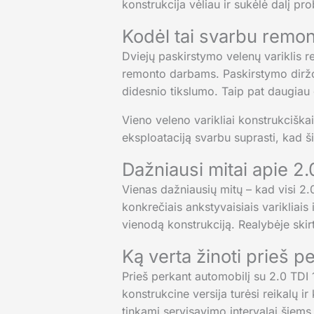
konstrukcija vėliau ir sukėlė dalį pr
Kodėl tai svarbu remont
Dviejų paskirstymo velenų variklis r
remonto darbams. Paskirstymo diržo 
didesnio tikslumo. Taip pat daugiau 
Vieno veleno varikliai konstrukciška
eksploataciją svarbu suprasti, kad ši
Dažniausi mitai apie 2
Vienas dažniausių mitų – kad visi 2.
konkrečiais ankstyvaisiais varikliais 
vienodą konstrukciją. Realybėje ski
Ką verta žinoti prieš p
Prieš perkant automobilį su 2.0 TDI 103
konstrukcine versija turėsi reikalų ir
tinkami servisavimo intervalai šiems