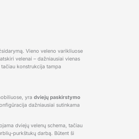
žsidarymą. Vieno veleno varikliuose
tskiri velenai – dažniausiai vienas
, tačiau konstrukcija tampa
obiliuose, yra
dviejų paskirstymo
konfigūracija dažniausiai sutinkama
dojama dviejų velenų schema, tačiau
rblių-purkštukų darbą. Būtent ši