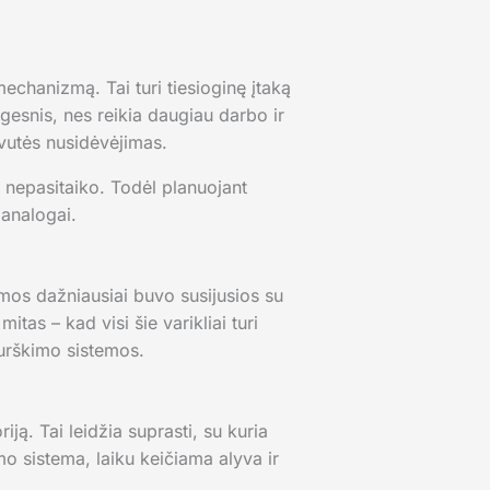
echanizmą. Tai turi tiesioginę įtaką
esnis, nes reikia daugiau darbo ir
lvutės nusidėvėjimas.
i nepasitaiko. Todėl planuojant
 analogai.
emos dažniausiai buvo susijusios su
itas – kad visi šie varikliai turi
purškimo sistemos.
iją. Tai leidžia suprasti, su kuria
imo sistema, laiku keičiama alyva ir