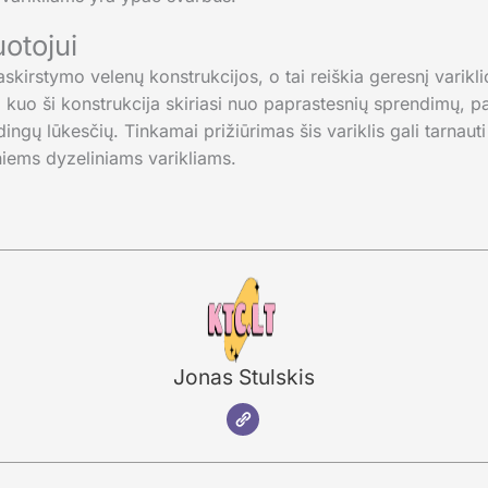
uotojui
skirstymo velenų konstrukcijos, o tai reiškia geresnį varikli
kuo ši konstrukcija skiriasi nuo paprastesnių sprendimų, pad
dingų lūkesčių. Tinkamai prižiūrimas šis variklis gali tarnauti
iems dyzeliniams varikliams.
Jonas Stulskis