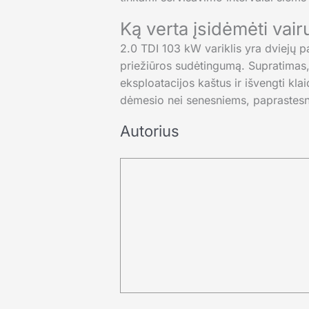
Ką verta įsidėmėti vair
2.0 TDI 103 kW variklis yra dviejų pa
priežiūros sudėtingumą. Supratimas, 
eksploatacijos kaštus ir išvengti klai
dėmesio nei senesniems, paprastesn
Autorius