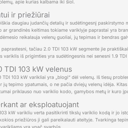
oblemų, apie kurias kalbama iki šiol.
ui ir priežiūrai
eiškia daugiau judančių detalių ir sudėtingesnį paskirstymo m
ar grandinės keitimas tokiame variklyje paprastai yra brang
dėmesio reikalauja velenų guoliai, jų tepimas ir bendras ga
i paprastesni, tačiau 2.0 TDI 103 kW segmente jie praktiška
s variklis iš prigimties yra sudėtingesnis nei senesni 1.9 TDI
.0 TDI 103 kW velenus
0 TDI 103 kW varikliai yra „blogi“ dėl velenų. Iš tiesų probl
ir jų tepimo ypatumais, o ne pačia dviejų velenų idėja. Kitas m
rtumai priklauso nuo variklio kodo, gamybos metų ir kuro į
erkant ar eksploatuojant
 kW varikliu verta pasitikrinti tikslų variklio kodą ir jo istor
 kokios priežiūros ji gali pareikalauti ateityje. Tvarkinga tep
 varikliams yra ypač svarbūs.