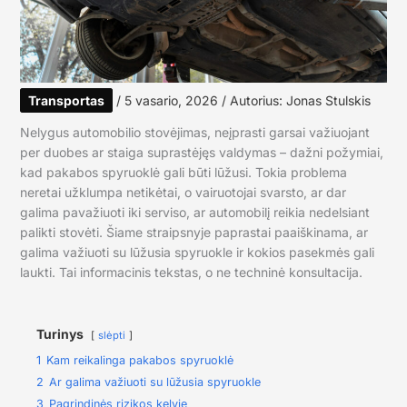
Transportas
/
5 vasario, 2026
/ Autorius:
Jonas Stulskis
Nelygus automobilio stovėjimas, neįprasti garsai važiuojant
per duobes ar staiga suprastėjęs valdymas – dažni požymiai,
kad pakabos spyruoklė gali būti lūžusi. Tokia problema
neretai užklumpa netikėtai, o vairuotojai svarsto, ar dar
galima pavažiuoti iki serviso, ar automobilį reikia nedelsiant
palikti stovėti. Šiame straipsnyje paprastai paaiškinama, ar
galima važiuoti su lūžusia spyruokle ir kokios pasekmės gali
laukti. Tai informacinis tekstas, o ne techninė konsultacija.
Turinys
slėpti
1
Kam reikalinga pakabos spyruoklė
2
Ar galima važiuoti su lūžusia spyruokle
3
Pagrindinės rizikos kelyje