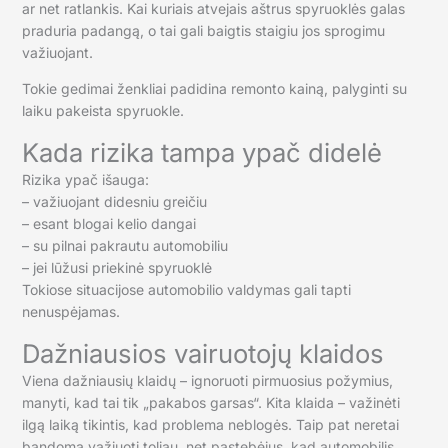
ar net ratlankis. Kai kuriais atvejais aštrus spyruoklės galas
praduria padangą, o tai gali baigtis staigiu jos sprogimu
važiuojant.
Tokie gedimai ženkliai padidina remonto kainą, palyginti su
laiku pakeista spyruokle.
Kada rizika tampa ypač didelė
Rizika ypač išauga:
– važiuojant didesniu greičiu
– esant blogai kelio dangai
– su pilnai pakrautu automobiliu
– jei lūžusi priekinė spyruoklė
Tokiose situacijose automobilio valdymas gali tapti
nenuspėjamas.
Dažniausios vairuotojų klaidos
Viena dažniausių klaidų – ignoruoti pirmuosius požymius,
manyti, kad tai tik „pakabos garsas“. Kita klaida – važinėti
ilgą laiką tikintis, kad problema neblogės. Taip pat neretai
bandoma važiuoti toliau, net pastebėjus, kad automobilis