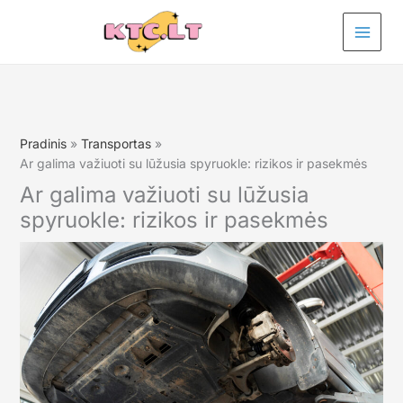
Pereiti
prie
turinio
Pradinis
Transportas
Ar galima važiuoti su lūžusia spyruokle: rizikos ir pasekmės
Ar galima važiuoti su lūžusia
spyruokle: rizikos ir pasekmės