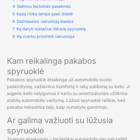
4
Galimos techninės pasekmės
5
Kada rizika tampa ypač didelė
6
Dažniausios vairuotojų klaidos
7
Ką daryti nustačius lūžusią spyruoklę
8
Ką svarbu prisiminti vairuotojui
Kam reikalinga pakabos
spyruoklė
Pakabos spyruoklė atsakinga už automobilio svorio
paskirstymą, važiavimo komfortą ir ratų sukibimą su keliu. Ji
sugeria kelio nelygumus ir kartu su amortizatoriais užtikrina
stabilų automobilio valdymą. Lūžusi spyruoklė reiškia, kad
pakaba nebedirba taip, kaip numatyta gamintojo.
Ar galima važiuoti su lūžusia
spyruokle
Trumpas atsakymas – techniškai automobilis dar gali judėti,