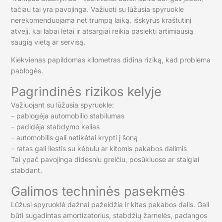
tačiau tai yra pavojinga. Važiuoti su lūžusia spyruokle
nerekomenduojama net trumpą laiką, išskyrus kraštutinį
atvejį, kai labai lėtai ir atsargiai reikia pasiekti artimiausią
saugią vietą ar servisą.
Kiekvienas papildomas kilometras didina riziką, kad problema
pablogės.
Pagrindinės rizikos kelyje
Važiuojant su lūžusia spyruokle:
– pablogėja automobilio stabilumas
– padidėja stabdymo kelias
– automobilis gali netikėtai krypti į šoną
– ratas gali liestis su kėbulu ar kitomis pakabos dalimis
Tai ypač pavojinga didesniu greičiu, posūkiuose ar staigiai
stabdant.
Galimos techninės pasekmės
Lūžusi spyruoklė dažnai pažeidžia ir kitas pakabos dalis. Gali
būti sugadintas amortizatorius, stabdžių žarnelės, padangos