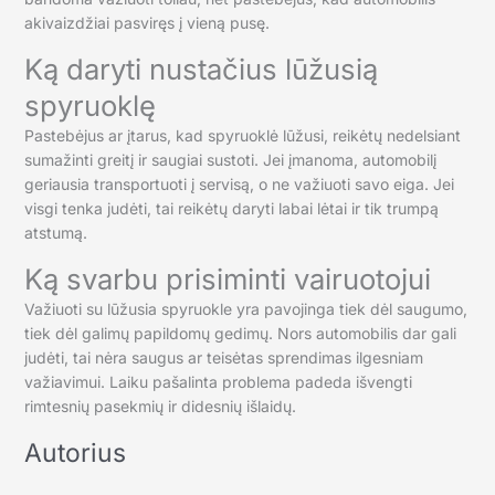
akivaizdžiai pasviręs į vieną pusę.
Ką daryti nustačius lūžusią
spyruoklę
Pastebėjus ar įtarus, kad spyruoklė lūžusi, reikėtų nedelsiant
sumažinti greitį ir saugiai sustoti. Jei įmanoma, automobilį
geriausia transportuoti į servisą, o ne važiuoti savo eiga. Jei
visgi tenka judėti, tai reikėtų daryti labai lėtai ir tik trumpą
atstumą.
Ką svarbu prisiminti vairuotojui
Važiuoti su lūžusia spyruokle yra pavojinga tiek dėl saugumo,
tiek dėl galimų papildomų gedimų. Nors automobilis dar gali
judėti, tai nėra saugus ar teisėtas sprendimas ilgesniam
važiavimui. Laiku pašalinta problema padeda išvengti
rimtesnių pasekmių ir didesnių išlaidų.
Autorius