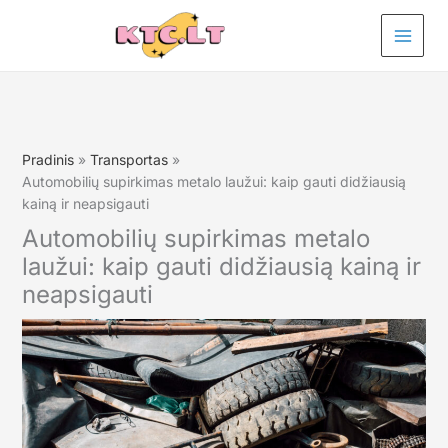
Pereiti
prie
turinio
Pradinis
Transportas
Automobilių supirkimas metalo laužui: kaip gauti didžiausią
kainą ir neapsigauti
Automobilių supirkimas metalo
laužui: kaip gauti didžiausią kainą ir
neapsigauti