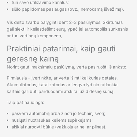
turi savo utilizavimo kanalus;
siūlo papildomas paslaugas (pvz., nemokamą išvežimą).
Vis dėlto svarbu palyginti bent 2–3 pasiūlymus. Skirtumas
gali siekti ir keliasdešimt eurų, ypač jei automobilis sunkesnis
ar turi vertingų komponentų.
Praktiniai patarimai, kaip gauti
geresnę kainą
Norint gauti maksimalų pasiūlymą, verta pasiruošti iš anksto.
Pirmiausia – įvertinkite, ar verta išimti kai kurias detales.
Akumuliatorius, katalizatorius ar lengvo lydinio ratlankiai
kartais gali būti parduodami atskirai už didesnę sumą.
Taip pat naudinga:
pasverti automobilį arba žinoti jo techninį svorį;
nusiųsti nuotraukas keliems supirkėjams;
aiškiai nurodyti būklę (važiuoja ar ne, ar pilnas).