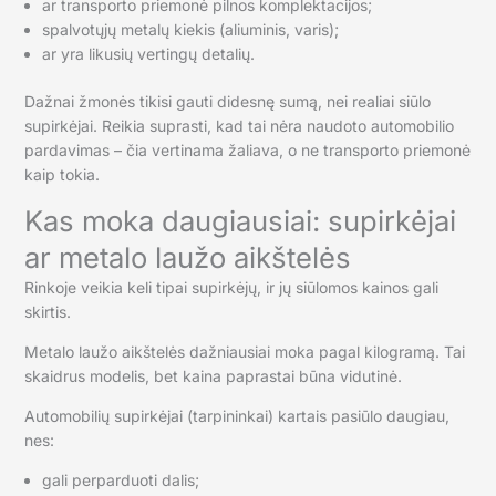
ar transporto priemonė pilnos komplektacijos;
spalvotųjų metalų kiekis (aliuminis, varis);
ar yra likusių vertingų detalių.
Dažnai žmonės tikisi gauti didesnę sumą, nei realiai siūlo
supirkėjai. Reikia suprasti, kad tai nėra naudoto automobilio
pardavimas – čia vertinama žaliava, o ne transporto priemonė
kaip tokia.
Kas moka daugiausiai: supirkėjai
ar metalo laužo aikštelės
Rinkoje veikia keli tipai supirkėjų, ir jų siūlomos kainos gali
skirtis.
Metalo laužo aikštelės dažniausiai moka pagal kilogramą. Tai
skaidrus modelis, bet kaina paprastai būna vidutinė.
Automobilių supirkėjai (tarpininkai) kartais pasiūlo daugiau,
nes:
gali perparduoti dalis;