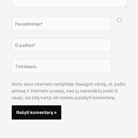
Pavadinimas*
El.paštas*
Tinklalapis
Noriu savo interneto naršyklėje išsaugoti vardą, el. pašto
adresą ir interneto puslapį, kad jų nebereiktų įvesti iš
naujo, kai kitą kartą vėl norėsiu parašyti komentarą.