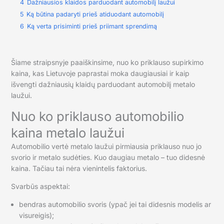
4
Dažniausios klaidos parduodant automobilį laužui
5
Ką būtina padaryti prieš atiduodant automobilį
6
Ką verta prisiminti prieš priimant sprendimą
Šiame straipsnyje paaiškinsime, nuo ko priklauso supirkimo
kaina, kas Lietuvoje paprastai moka daugiausiai ir kaip
išvengti dažniausių klaidų parduodant automobilį metalo
laužui.
Nuo ko priklauso automobilio
kaina metalo laužui
Automobilio vertė metalo laužui pirmiausia priklauso nuo jo
svorio ir metalo sudėties. Kuo daugiau metalo – tuo didesnė
kaina. Tačiau tai nėra vienintelis faktorius.
Svarbūs aspektai:
bendras automobilio svoris (ypač jei tai didesnis modelis ar
visureigis);