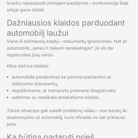
Svarbu nepasiduoti pirmajam pasiūlymui – konkurencija šioje
srityje gana didelė.
Dažniausios klaidos parduodant
automobilį laužui
Viena iš dažniausių klaidų – dokumentų ignoravimas. Net jei
automobilis „senas ir niekam nereikalingas“, jis vis dar
registruotas jūsų vardu.
Kitos dažnos klaidos:
automobilio perdavimas be pirkimo–pardavimo ar
utilizavimo dokumentų;
nepatikrinama, ar transporto priemonė išregistruota;
sutikimas su neaiškiais atsiskaitymo būdais.
Tokios situacijos gali sukelti problemų vėliau – nuo baudų iki
atsakomybės už automobilį, kuris oficialiai vis dar priklauso
jums.
Ką būtina padaryti prieš