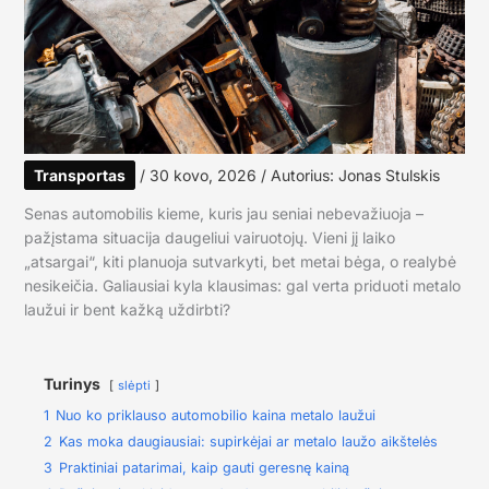
Transportas
/
30 kovo, 2026
/ Autorius:
Jonas Stulskis
Senas automobilis kieme, kuris jau seniai nebevažiuoja –
pažįstama situacija daugeliui vairuotojų. Vieni jį laiko
„atsargai“, kiti planuoja sutvarkyti, bet metai bėga, o realybė
nesikeičia. Galiausiai kyla klausimas: gal verta priduoti metalo
laužui ir bent kažką uždirbti?
Turinys
slėpti
1
Nuo ko priklauso automobilio kaina metalo laužui
2
Kas moka daugiausiai: supirkėjai ar metalo laužo aikštelės
3
Praktiniai patarimai, kaip gauti geresnę kainą