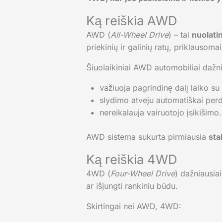
Ką reiškia AWD
AWD (
All-Wheel Drive
) – tai
nuolati
priekinių ir galinių ratų, priklausoma
Šiuolaikiniai AWD automobiliai dažni
važiuoja pagrindinę dalį laiko su
slydimo atveju automatiškai perdu
nereikalauja vairuotojo įsikišimo.
AWD sistema sukurta pirmiausia
sta
Ką reiškia 4WD
4WD (
Four-Wheel Drive
) dažniausi
ar išjungti rankiniu būdu.
Skirtingai nei AWD, 4WD: