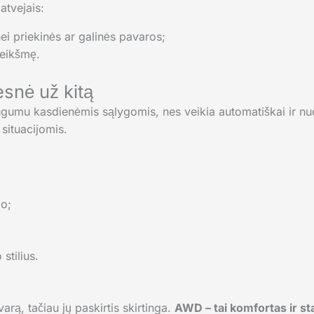
atvejais:
nei priekinės ar galinės pavaros;
reikšmę.
snė už kitą
gumu kasdienėmis sąlygomis, nes veikia automatiškai ir n
situacijomis.
io;
stilius.
rą, tačiau jų paskirtis skirtinga.
AWD – tai komfortas ir s