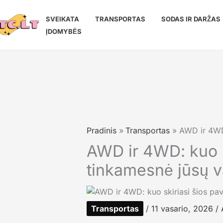
Pereiti
prie
SVEIKATA
TRANSPORTAS
SODAS IR DARŽAS
turinio
ĮDOMYBĖS
Pradinis
Transportas
AWD ir 4WD:
AWD ir 4WD: kuo sk
tinkamesnė jūsų 
Transportas
/
11 vasario, 2026
/ 