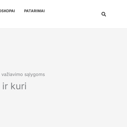
OSKOPAI
PATARIMAI
Paieška
sų važiavimo sąlygoms
ir kuri