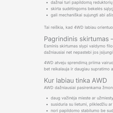
dažnai turi papildomą reduktori
skirta sudėtingoms bekelės sąl
gali mechaniškai sujungti abi a
Tai reiškia, kad 4WD labiau orientuo
Pagrindinis skirtumas 
Esminis skirtumas slypi valdymo filos
dažniausiai net nepastebi jos įsijung
4WD atveju sprendimą priima vairuoto
bet reikalauja ir daugiau supratimo a
Kur labiau tinka AWD
AWD dažniausiai pasirenkama žmonių
daug važinėja mieste ar užmiesty
susiduria su lietumi, plikledžiu ar
nori papildomo stabilumo be su