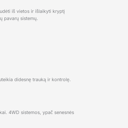
i iš vietos ir išlaikyti kryptį
tų pavarų sistemų.
eikia didesnę trauką ir kontrolę.
škai. 4WD sistemos, ypač senesnės