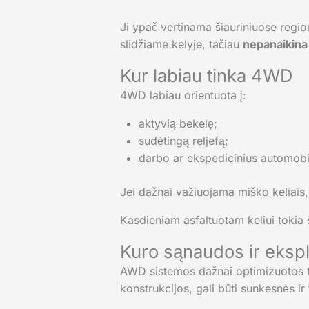
Ji ypač vertinama šiauriniuose region
slidžiame kelyje, tačiau
nepanaikina 
Kur labiau tinka 4WD
4WD labiau orientuota į:
aktyvią bekelę;
sudėtingą reljefą;
darbo ar ekspedicinius automobi
Jei dažnai važiuojama miško keliais
Kasdieniam asfaltuotam keliui tokia 
Kuro sąnaudos ir ekspl
AWD sistemos dažnai optimizuotos t
konstrukcijos, gali būti sunkesnės ir