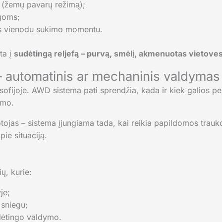
ų (žemų pavarų režimą);
ygoms;
šis vienodu sukimo momentu.
ta į
sudėtingą reljefą – purvą, smėlį, akmenuotas vietoves
– automatinis ar mechaninis valdymas
ofijoje. AWD sistema pati sprendžia, kada ir kiek galios perd
imo.
jas – sistema įjungiama tada, kai reikia papildomos trauko
pie situaciją.
, kurie:
je;
 sniegu;
dėtingo valdymo.