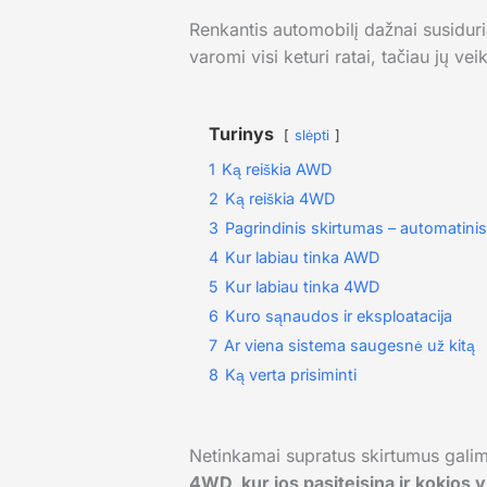
Renkantis automobilį dažnai susidur
varomi visi keturi ratai, tačiau jų vei
Turinys
slėpti
1
Ką reiškia AWD
2
Ką reiškia 4WD
3
Pagrindinis skirtumas – automatini
4
Kur labiau tinka AWD
5
Kur labiau tinka 4WD
6
Kuro sąnaudos ir eksploatacija
7
Ar viena sistema saugesnė už kitą
8
Ką verta prisiminti
Netinkamai supratus skirtumus galima t
4WD, kur jos pasiteisina ir kokios y