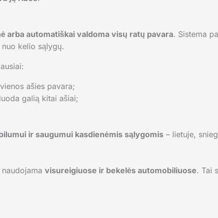
nė arba automatiškai valdoma visų ratų pavara
. Sistema p
i nuo kelio sąlygų.
ausiai:
 vienos ašies pavara;
oda galią kitai ašiai;
bilumui ir saugumui kasdienėmis sąlygomis
– lietuje, snie
ai naudojama
visureigiuose ir bekelės automobiliuose
. Tai 