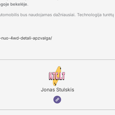
ngoje bekelėje
.
automobilis bus naudojamas dažniausiai. Technologija turėtų at
wd-nuo-4wd-detali-apzvalga/
Jonas Stulskis