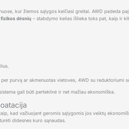
uose, kur žiemos sąlygos keičiasi greitai. AWD padeda pajudėt
fizikos dėsnių
– stabdymo kelias išlieka toks pat, kaip ir ki
lius.
, per purvą ar akmenuotas vietoves, 4WD su reduktoriumi sut
sistema gali būti perteklinė ir net mažiau ekonomiška.
oatacija
aip, kad važiuojant geromis sąlygomis jos veiktų ekonomi
 turėti didesnes kuro sąnaudas.