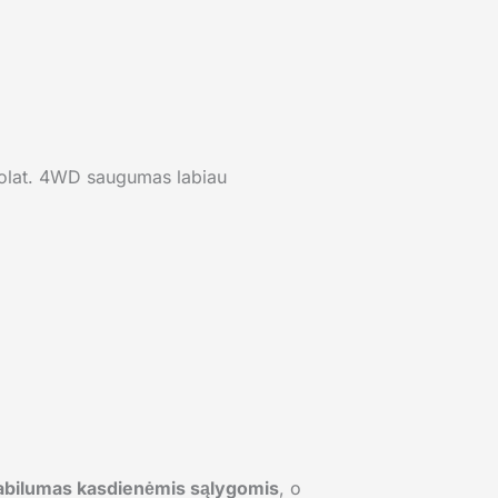
uolat. 4WD saugumas labiau
tabilumas kasdienėmis sąlygomis
, o