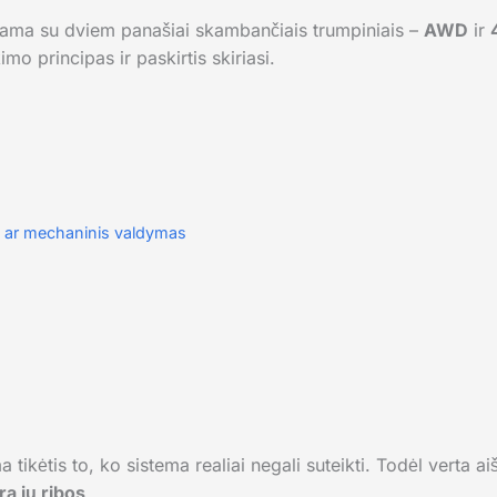
iama su dviem panašiai skambančiais trumpiniais –
AWD
ir
kimo principas ir paskirtis skiriasi.
s ar mechaninis valdymas
ikėtis to, ko sistema realiai negali suteikti. Todėl verta aišk
ra jų ribos
.