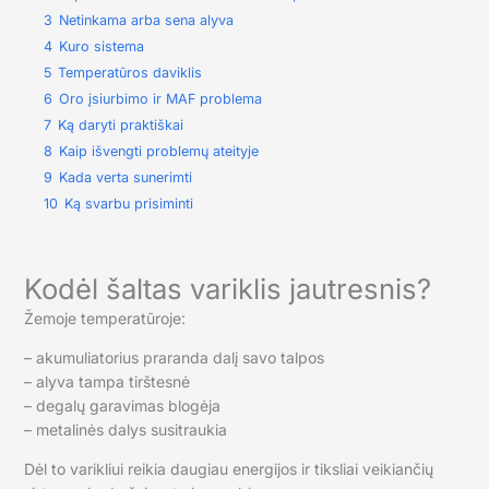
3
Netinkama arba sena alyva
4
Kuro sistema
5
Temperatūros daviklis
6
Oro įsiurbimo ir MAF problema
7
Ką daryti praktiškai
8
Kaip išvengti problemų ateityje
9
Kada verta sunerimti
10
Ką svarbu prisiminti
Kodėl šaltas variklis jautresnis?
Žemoje temperatūroje:
– akumuliatorius praranda dalį savo talpos
– alyva tampa tirštesnė
– degalų garavimas blogėja
– metalinės dalys susitraukia
Dėl to varikliui reikia daugiau energijos ir tiksliai veikiančių