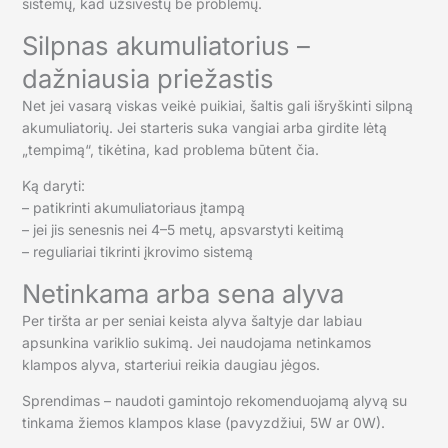
sistemų, kad užsivestų be problemų.
Silpnas akumuliatorius –
dažniausia priežastis
Net jei vasarą viskas veikė puikiai, šaltis gali išryškinti silpną
akumuliatorių. Jei starteris suka vangiai arba girdite lėtą
„tempimą“, tikėtina, kad problema būtent čia.
Ką daryti:
– patikrinti akumuliatoriaus įtampą
– jei jis senesnis nei 4–5 metų, apsvarstyti keitimą
– reguliariai tikrinti įkrovimo sistemą
Netinkama arba sena alyva
Per tiršta ar per seniai keista alyva šaltyje dar labiau
apsunkina variklio sukimą. Jei naudojama netinkamos
klampos alyva, starteriui reikia daugiau jėgos.
Sprendimas – naudoti gamintojo rekomenduojamą alyvą su
tinkama žiemos klampos klase (pavyzdžiui, 5W ar 0W).