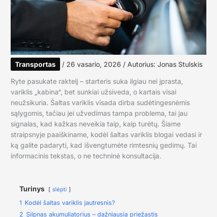
Transportas
/
26 vasario, 2026
/ Autorius:
Jonas Stulskis
Ryte pasukate raktelį – starteris suka ilgiau nei įprasta,
variklis „kabina“, bet sunkiai užsiveda, o kartais visai
neužsikuria. Šaltas variklis visada dirba sudėtingesnėmis
sąlygomis, tačiau jei užvedimas tampa problema, tai jau
signalas, kad kažkas neveikia taip, kaip turėtų. Šiame
straipsnyje paaiškiname, kodėl šaltas variklis blogai vedasi ir
ką galite padaryti, kad išvengtumėte rimtesnių gedimų. Tai
informacinis tekstas, o ne techninė konsultacija.
Turinys
slėpti
1
Kodėl šaltas variklis jautresnis?
2
Silpnas akumuliatorius – dažniausia priežastis