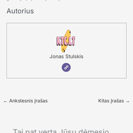
Autorius
Jonas Stulskis
←
Ankstesnis Įrašas
Kitas Įrašas
→
Tai pat verta Jūsų dėmesio