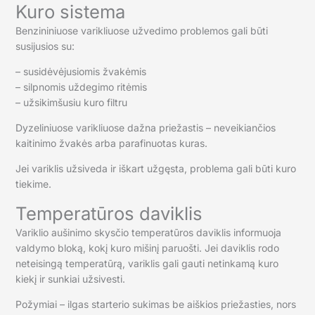
Kuro sistema
Benzininiuose varikliuose užvedimo problemos gali būti
susijusios su:
– susidėvėjusiomis žvakėmis
– silpnomis uždegimo ritėmis
– užsikimšusiu kuro filtru
Dyzeliniuose varikliuose dažna priežastis – neveikiančios
kaitinimo žvakės arba parafinuotas kuras.
Jei variklis užsiveda ir iškart užgęsta, problema gali būti kuro
tiekime.
Temperatūros daviklis
Variklio aušinimo skysčio temperatūros daviklis informuoja
valdymo bloką, kokį kuro mišinį paruošti. Jei daviklis rodo
neteisingą temperatūrą, variklis gali gauti netinkamą kuro
kiekį ir sunkiai užsivesti.
Požymiai – ilgas starterio sukimas be aiškios priežasties, nors