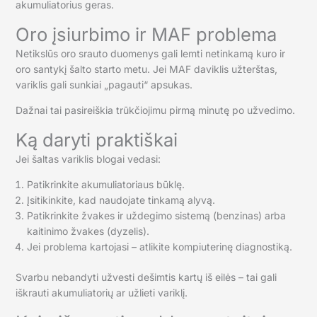
akumuliatorius geras.
Oro įsiurbimo ir MAF problema
Netikslūs oro srauto duomenys gali lemti netinkamą kuro ir
oro santykį šalto starto metu. Jei MAF daviklis užterštas,
variklis gali sunkiai „pagauti“ apsukas.
Dažnai tai pasireiškia trūkčiojimu pirmą minutę po užvedimo.
Ką daryti praktiškai
Jei šaltas variklis blogai vedasi:
Patikrinkite akumuliatoriaus būklę.
Įsitikinkite, kad naudojate tinkamą alyvą.
Patikrinkite žvakes ir uždegimo sistemą (benzinas) arba
kaitinimo žvakes (dyzelis).
Jei problema kartojasi – atlikite kompiuterinę diagnostiką.
Svarbu nebandyti užvesti dešimtis kartų iš eilės – tai gali
iškrauti akumuliatorių ar užlieti variklį.