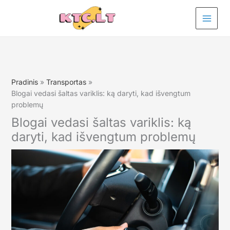
Pereiti
prie
turinio
Pradinis
Transportas
Blogai vedasi šaltas variklis: ką daryti, kad išvengtum
problemų
Blogai vedasi šaltas variklis: ką
daryti, kad išvengtum problemų