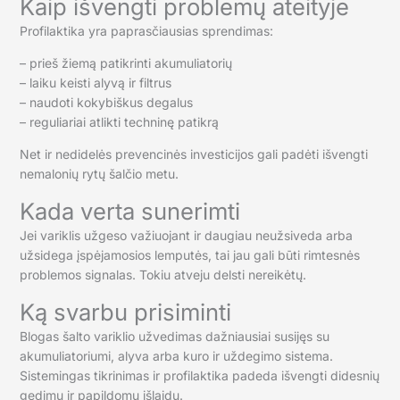
Kaip išvengti problemų ateityje
Profilaktika yra paprasčiausias sprendimas:
– prieš žiemą patikrinti akumuliatorių
– laiku keisti alyvą ir filtrus
– naudoti kokybiškus degalus
– reguliariai atlikti techninę patikrą
Net ir nedidelės prevencinės investicijos gali padėti išvengti
nemalonių rytų šalčio metu.
Kada verta sunerimti
Jei variklis užgeso važiuojant ir daugiau neužsiveda arba
užsidega įspėjamosios lemputės, tai jau gali būti rimtesnės
problemos signalas. Tokiu atveju delsti nereikėtų.
Ką svarbu prisiminti
Blogas šalto variklio užvedimas dažniausiai susijęs su
akumuliatoriumi, alyva arba kuro ir uždegimo sistema.
Sistemingas tikrinimas ir profilaktika padeda išvengti didesnių
gedimų ir papildomų išlaidų.