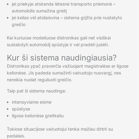
jei priekyje atsiranda lėtesnė transporto priemonė –
automobilis sumažina greitį
jei kelias vėl atsilaisvina – sistema grįžta prie nustatyto
greičio
Kai kuriuose modeliuose distronikas gali net visiškai
sustabdyti automobilį spūstyje ir vėl pradėti judėti.
Kur ši sistema naudingiausia?
Distronikas ypač praverčia važiuojant magistralėse ar ilgose
kelionėse. Jis padeda sumažinti vairuotojo nuovargį, nes
nereikia nuolat reguliuoti greičio.
Taip pat ši sistema naudinga:
intensyviame eisme
spūstyse
ilgose kelionėse greitkeliu
Tokiose situacijose vairuotojui tenka mažiau dirbti su
pedalais.