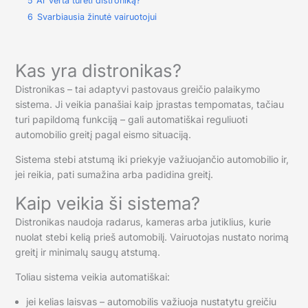
5
Ar verta turėti distroniką?
6
Svarbiausia žinutė vairuotojui
Kas yra distronikas?
Distronikas – tai adaptyvi pastovaus greičio palaikymo
sistema. Ji veikia panašiai kaip įprastas tempomatas, tačiau
turi papildomą funkciją – gali automatiškai reguliuoti
automobilio greitį pagal eismo situaciją.
Sistema stebi atstumą iki priekyje važiuojančio automobilio ir,
jei reikia, pati sumažina arba padidina greitį.
Kaip veikia ši sistema?
Distronikas naudoja radarus, kameras arba jutiklius, kurie
nuolat stebi kelią prieš automobilį. Vairuotojas nustato norimą
greitį ir minimalų saugų atstumą.
Toliau sistema veikia automatiškai:
jei kelias laisvas – automobilis važiuoja nustatytu greičiu