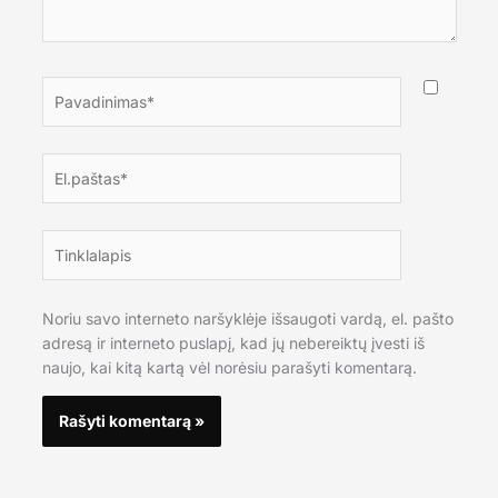
Pavadinimas*
El.paštas*
Tinklalapis
Noriu savo interneto naršyklėje išsaugoti vardą, el. pašto
adresą ir interneto puslapį, kad jų nebereiktų įvesti iš
naujo, kai kitą kartą vėl norėsiu parašyti komentarą.