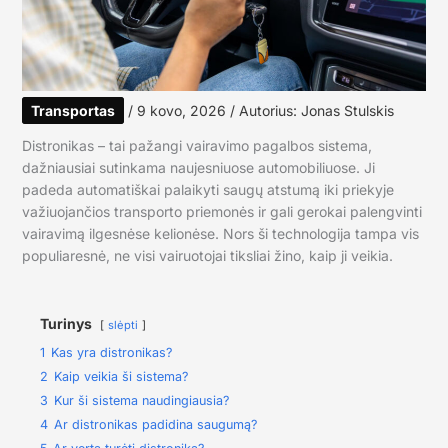
Transportas
/
9 kovo, 2026
/ Autorius:
Jonas Stulskis
Distronikas – tai pažangi vairavimo pagalbos sistema,
dažniausiai sutinkama naujesniuose automobiliuose. Ji
padeda automatiškai palaikyti saugų atstumą iki priekyje
važiuojančios transporto priemonės ir gali gerokai palengvinti
vairavimą ilgesnėse kelionėse. Nors ši technologija tampa vis
populiaresnė, ne visi vairuotojai tiksliai žino, kaip ji veikia.
Turinys
slėpti
1
Kas yra distronikas?
2
Kaip veikia ši sistema?
3
Kur ši sistema naudingiausia?
4
Ar distronikas padidina saugumą?