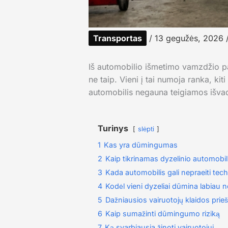
Transportas
/
13 gegužės, 2026
Iš automobilio išmetimo vamzdžio pa
ne taip. Vieni į tai numoja ranka, k
automobilis negauna teigiamos išva
Turinys
slėpti
1
Kas yra dūmingumas
2
Kaip tikrinamas dyzelinio automob
3
Kada automobilis gali nepraeiti tec
4
Kodėl vieni dyzeliai dūmina labiau nei
5
Dažniausios vairuotojų klaidos prie
6
Kaip sumažinti dūmingumo riziką
7
Ką svarbiausia žinoti vairuotojui