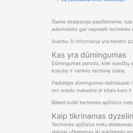
Šiame straipsnyje paaiškinsime, kas
automobilis gali nepraeiti techninės 
Svarbu: ši informacija yra bendro pob
Kas yra dūmingumas
Dūmingumas parodo, kiek suodžių ir kit
kokybę ir variklio techninę būklę.
Padidėjęs dūmingumas dažniausiai rei
oro srauto matuokle ar kitais kuro i
Būtent todėl techninės apžiūros metu
Kaip tikrinamas dyzel
Techninės apžiūros metu atliekamas
staigiai užkeliamas iki aukštesnių a