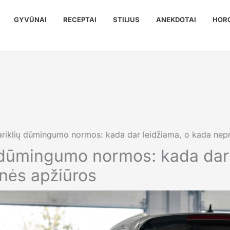
GYVŪNAI
RECEPTAI
STILIUS
ANEKDOTAI
HOR
ariklių dūmingumo normos: kada dar leidžiama, o kada nepr
ų dūmingumo normos: kada dar
inės apžiūros