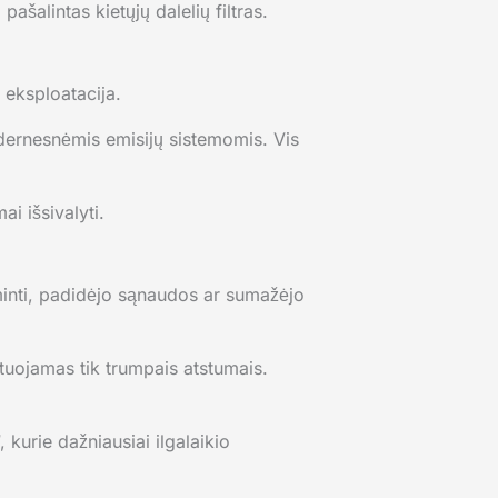
alintas kietųjų dalelių filtras.
 eksploatacija.
odernesnėmis emisijų sistemomis. Vis
i išsivalyti.
minti, padidėjo sąnaudos ar sumažėjo
atuojamas tik trumpais atstumais.
 kurie dažniausiai ilgalaikio