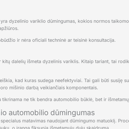
 yra dyzelinio variklio dūmingumas, kokios normos taikomos 
apžiūros.
ūdžio ir nėra oficiali techninė ar teisinė konsultacija.
ų dalelių išmeta dyzelinis variklis. Kitaip tariant, tai rodikl
škia, kad kuras sudega neefektyviai. Tai gali būti susiję su
r oro mišinio darbą veikiančiais komponentais.
 tikrinama ne tik bendra automobilio būklė, bet ir išmetamųjų
inio automobilio dūmingumas
 specialus matavimas naudojant dūmingumo matuoklį. Proced
psukų, o įranga fiksuoja išmetamųjų dujų skaidrumą.