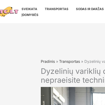
Pereiti
prie
SVEIKATA
TRANSPORTAS
SODAS IR DARŽAS
turinio
ĮDOMYBĖS
Pradinis
Transportas
Dyzelinių v
Dyzelinių varikli
nepraeisite techn