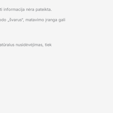
 informacija nėra pateikta.
trodo „švarus“, matavimo įranga gali
atūralus nusidėvėjimas, tiek