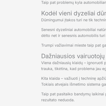
Taip pat problemų kyla automobiliams
Kodėl vieni dyzeliai dūm
Dūmingumui įtakos turi ne tik technin
Senesni dyzeliniai automobiliai natū
dėlto net ir senesnis automobilis turi
Trumpi važiavimai mieste taip pat gal
Dažniausios vairuotojų 
Viena dažniausių klaidų – ignoruoti
trauka, tikėtina, kad problema jau eg
Kita klaida – važiuoti į techninę apž
Tokiais atvejais išmetimo sistema gali
Taip pat pasitaiko bandymų laikinai p
rezultato neduoda.