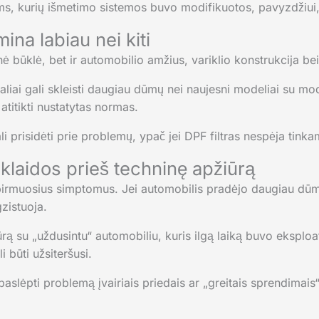
, kurių išmetimo sistemos buvo modifikuotos, pavyzdžiui, paš
ina labiau nei kiti
ė būklė, bet ir automobilio amžius, variklio konstrukcija bei
raliai gali skleisti daugiau dūmų nei naujesni modeliai su m
 atitikti nustatytas normas.
i prisidėti prie problemų, ypač jei DPF filtras nespėja tinkama
klaidos prieš techninę apžiūrą
 pirmuosius simptomus. Jei automobilis pradėjo daugiau dū
zistuoja.
iūrą su „uždusintu“ automobiliu, kuris ilgą laiką buvo eksplo
 būti užsiteršusi.
aslėpti problemą įvairiais priedais ar „greitais sprendimais“,