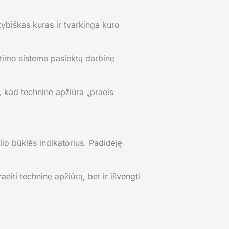
okybiškas kuras ir tvarkinga kuro
metimo sistema pasiektų darbinę
, kad techninė apžiūra „praeis
io būklės indikatorius. Padidėję
eiti techninę apžiūrą, bet ir išvengti