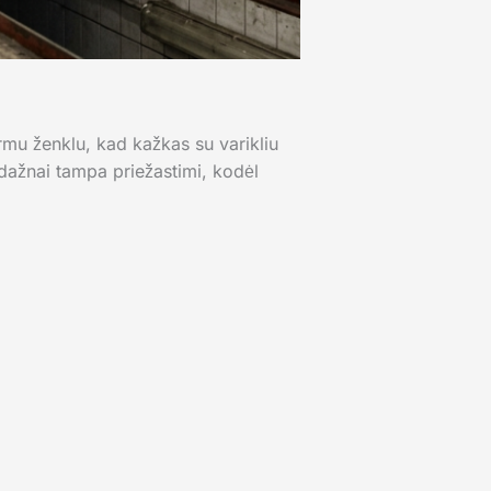
rmu ženklu, kad kažkas su varikliu
 dažnai tampa priežastimi, kodėl