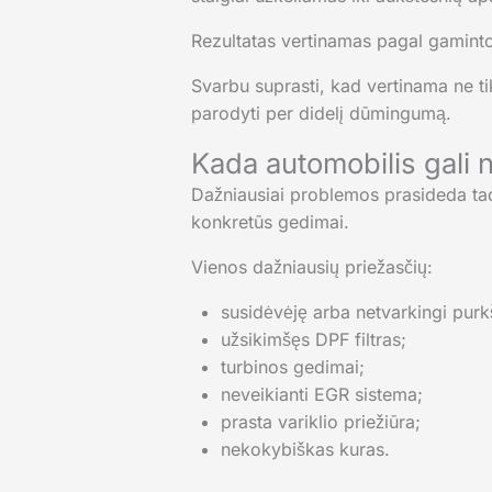
Rezultatas vertinamas pagal gaminto
Svarbu suprasti, kad vertinama ne tik
parodyti per didelį dūmingumą.
Kada automobilis gali 
Dažniausiai problemos prasideda tada
konkretūs gedimai.
Vienos dažniausių priežasčių:
susidėvėję arba netvarkingi purk
užsikimšęs DPF filtras;
turbinos gedimai;
neveikianti EGR sistema;
prasta variklio priežiūra;
nekokybiškas kuras.