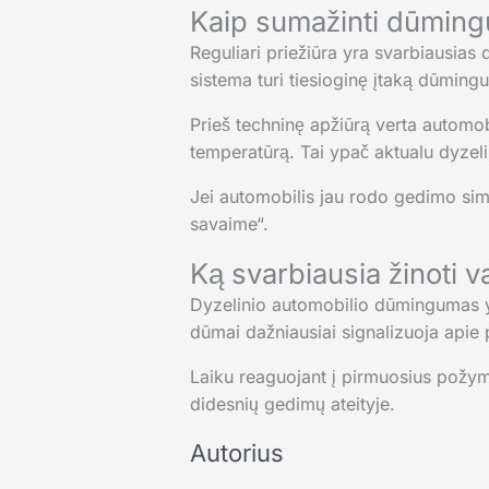
Kaip sumažinti dūming
Reguliari priežiūra yra svarbiausias 
sistema turi tiesioginę įtaką dūming
Prieš techninę apžiūrą verta automobi
temperatūrą. Tai ypač aktualu dyzel
Jei automobilis jau rodo gedimo simp
savaime“.
Ką svarbiausia žinoti va
Dyzelinio automobilio dūmingumas yra
dūmai dažniausiai signalizuoja apie p
Laiku reaguojant į pirmuosius požymiu
didesnių gedimų ateityje.
Autorius