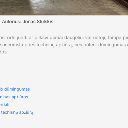
/ Autorius:
Jonas Stulskis
sirodę juodi ar pilkšvi dūmai daugeliui vairuotojų tampa pi
iti sunerimsta prieš techninę apžiūrą, nes būtent dūmingumas
dos.
ilio dūmingumas
hninės apžiūros
 kiti
š techninę apžiūrą