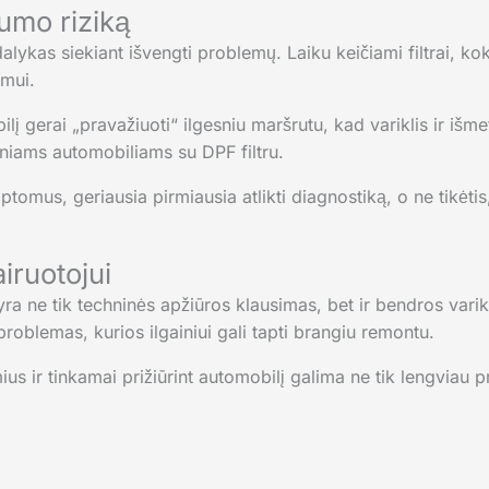
umo riziką
dalykas siekiant išvengti problemų. Laiku keičiami filtrai, k
umui.
lį gerai „pravažiuoti“ ilgesniu maršrutu, kad variklis ir iš
iniams automobiliams su DPF filtru.
tomus, geriausia pirmiausia atlikti diagnostiką, o ne tikėtis
iruotojui
 ne tik techninės apžiūros klausimas, bet ir bendros varikl
roblemas, kurios ilgainiui gali tapti brangiu remontu.
s ir tinkamai prižiūrint automobilį galima ne tik lengviau pra