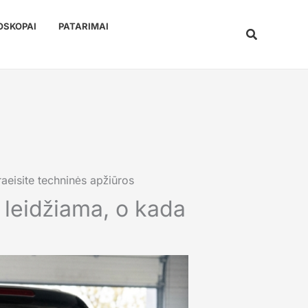
OSKOPAI
PATARIMAI
Paieška
aeisite techninės apžiūros
 leidžiama, o kada