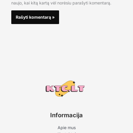
naujo, kai kitą kartą vėl norėsiu parašyti komentarą.
Informacija
Apie mus