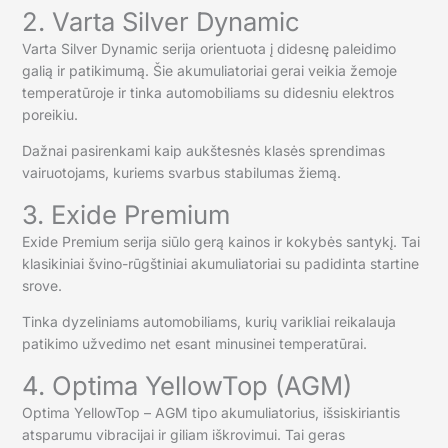
2. Varta Silver Dynamic
Varta Silver Dynamic serija orientuota į didesnę paleidimo
galią ir patikimumą. Šie akumuliatoriai gerai veikia žemoje
temperatūroje ir tinka automobiliams su didesniu elektros
poreikiu.
Dažnai pasirenkami kaip aukštesnės klasės sprendimas
vairuotojams, kuriems svarbus stabilumas žiemą.
3. Exide Premium
Exide Premium serija siūlo gerą kainos ir kokybės santykį. Tai
klasikiniai švino-rūgštiniai akumuliatoriai su padidinta startine
srove.
Tinka dyzeliniams automobiliams, kurių varikliai reikalauja
patikimo užvedimo net esant minusinei temperatūrai.
4. Optima YellowTop (AGM)
Optima YellowTop – AGM tipo akumuliatorius, išsiskiriantis
atsparumu vibracijai ir giliam iškrovimui. Tai geras