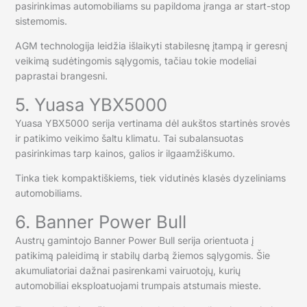
pasirinkimas automobiliams su papildoma įranga ar start-stop
sistemomis.
AGM technologija leidžia išlaikyti stabilesnę įtampą ir geresnį
veikimą sudėtingomis sąlygomis, tačiau tokie modeliai
paprastai brangesni.
5. Yuasa YBX5000
Yuasa YBX5000 serija vertinama dėl aukštos startinės srovės
ir patikimo veikimo šaltu klimatu. Tai subalansuotas
pasirinkimas tarp kainos, galios ir ilgaamžiškumo.
Tinka tiek kompaktiškiems, tiek vidutinės klasės dyzeliniams
automobiliams.
6. Banner Power Bull
Austrų gamintojo Banner Power Bull serija orientuota į
patikimą paleidimą ir stabilų darbą žiemos sąlygomis. Šie
akumuliatoriai dažnai pasirenkami vairuotojų, kurių
automobiliai eksploatuojami trumpais atstumais mieste.