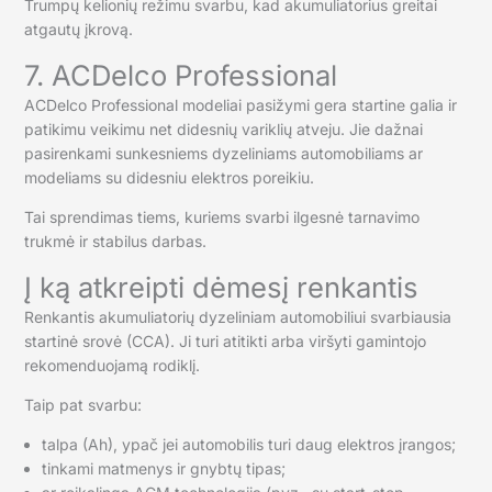
Trumpų kelionių režimu svarbu, kad akumuliatorius greitai
atgautų įkrovą.
7. ACDelco Professional
ACDelco Professional modeliai pasižymi gera startine galia ir
patikimu veikimu net didesnių variklių atveju. Jie dažnai
pasirenkami sunkesniems dyzeliniams automobiliams ar
modeliams su didesniu elektros poreikiu.
Tai sprendimas tiems, kuriems svarbi ilgesnė tarnavimo
trukmė ir stabilus darbas.
Į ką atkreipti dėmesį renkantis
Renkantis akumuliatorių dyzeliniam automobiliui svarbiausia
startinė srovė (CCA). Ji turi atitikti arba viršyti gamintojo
rekomenduojamą rodiklį.
Taip pat svarbu:
talpa (Ah), ypač jei automobilis turi daug elektros įrangos;
tinkami matmenys ir gnybtų tipas;