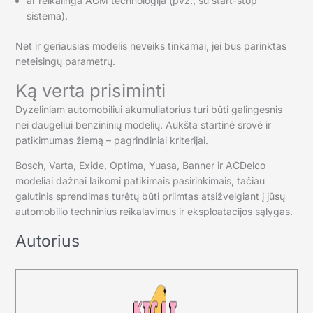
ar reikalinga AGM technologija (pvz., su start-stop
sistema).
Net ir geriausias modelis neveiks tinkamai, jei bus parinktas
neteisingų parametrų.
Ką verta prisiminti
Dyzeliniam automobiliui akumuliatorius turi būti galingesnis
nei daugeliui benzininių modelių. Aukšta startinė srovė ir
patikimumas žiemą – pagrindiniai kriterijai.
Bosch, Varta, Exide, Optima, Yuasa, Banner ir ACDelco
modeliai dažnai laikomi patikimais pasirinkimais, tačiau
galutinis sprendimas turėtų būti priimtas atsižvelgiant į jūsų
automobilio techninius reikalavimus ir eksploatacijos sąlygas.
Autorius