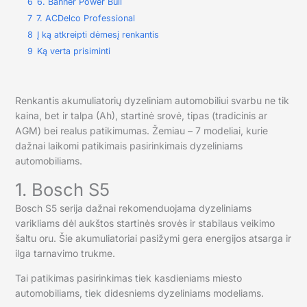
6
6. Banner Power Bull
7
7. ACDelco Professional
8
Į ką atkreipti dėmesį renkantis
9
Ką verta prisiminti
Renkantis akumuliatorių dyzeliniam automobiliui svarbu ne tik
kaina, bet ir talpa (Ah), startinė srovė, tipas (tradicinis ar
AGM) bei realus patikimumas. Žemiau – 7 modeliai, kurie
dažnai laikomi patikimais pasirinkimais dyzeliniams
automobiliams.
1. Bosch S5
Bosch S5 serija dažnai rekomenduojama dyzeliniams
varikliams dėl aukštos startinės srovės ir stabilaus veikimo
šaltu oru. Šie akumuliatoriai pasižymi gera energijos atsarga ir
ilga tarnavimo trukme.
Tai patikimas pasirinkimas tiek kasdieniams miesto
automobiliams, tiek didesniems dyzeliniams modeliams.