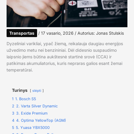
Transportas
/
17 vasario, 2026
/ Autorius:
Jonas Stulskis
Dyzeliniai varikliai, ypač žiemą, reikalauja daugiau energijos
užvedimo metu nei benzininiai. Dėl didesnio suspaudimo
laipsnio jiems būtina aukštesnė startinė srovė (CCA) ir
patikimas akumuliatorius, kuris nepraras galios esant žemai
temperatūrai.
Turinys
slėpti
1
1. Bosch S5
2
2. Varta Silver Dynamic
3
3. Exide Premium
4
4. Optima YellowTop (AGM)
5
5. Yuasa YBX5000