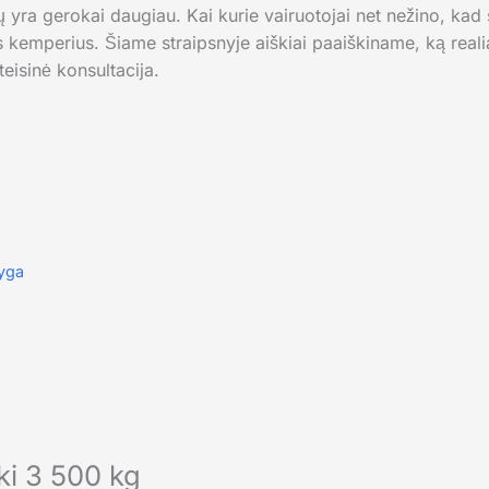
ų yra gerokai daugiau. Kai kurie vairuotojai net nežino, kad
kemperius. Šiame straipsnyje aiškiai paaiškiname, ką realiai
teisinė konsultacija.
lyga
iki 3 500 kg