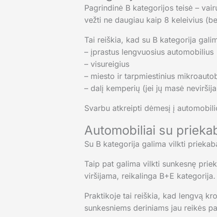
Pagrindinė B kategorijos teisė – vair
vežti ne daugiau kaip 8 keleivius (be
Tai reiškia, kad su B kategorija galim
– įprastus lengvuosius automobilius
– visureigius
– miesto ir tarpmiestinius mikroautob
– dalį kemperių (jei jų masė neviršij
Svarbu atkreipti dėmesį į automobili
Automobiliai su prieka
Su B kategorija galima vilkti priekab
Taip pat galima vilkti sunkesnę priek
viršijama, reikalinga B+E kategorija.
Praktikoje tai reiškia, kad lengvą kr
sunkesniems deriniams jau reikės p