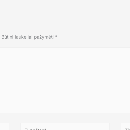
Būtini laukeliai pažymėti
*
El.paštas*
Tink