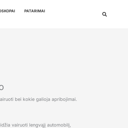
OSKOPAI
PATARIMAI
Paieška
o
idžia vairuoti lengvąjį automobilį,