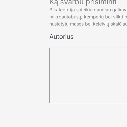
Ką svarbu prisiminti
B kategorija suteikia daugiau galimyb
mikroautobusų, kemperių bei vilkti pr
nustatytų masės bei keleivių skaičiau
Autorius