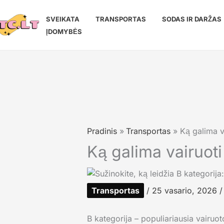
Pereiti
prie
SVEIKATA
TRANSPORTAS
SODAS IR DARŽAS
turinio
ĮDOMYBĖS
Pradinis
Transportas
Ką galima va
Ką galima vairuoti 
Transportas
/
25 vasario, 2026
/
B kategorija – populiariausia vairuot