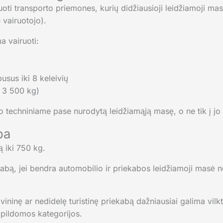
uoti transporto priemones, kurių didžiausioji leidžiamoji mas
 vairuotojo).
a vairuoti:
usus iki 8 keleivių
a 3 500 kg)
o techniniame pase nurodytą leidžiamąją masę, o ne tik į jo 
ba
ą iki 750 kg.
abą, jei bendra automobilio ir priekabos leidžiamoji masė ne
ovininę ar nedidelę turistinę priekabą dažniausiai galima vilk
apildomos kategorijos.