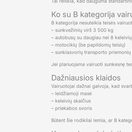
Tai reiškia, kad dauguma standartini
Ko su B kategorija vair
B kategorija nesuteikia teisės vairuot
– sunkvežimių virš 3 500 kg
– autobusų su daugiau nei 8 keleivių
– motociklų (be papildomų teisių)
– sunkiasvorių transporto priemonių
Jei planuojama vairuoti sunkesnę te
Dažniausios klaidos
Vairuotojai dažnai galvoja, kad svarb
– leidžiamoji masė
– keleivių skaičius
– priekabos svoris
Būtent šie rodikliai lemia, ar B kate