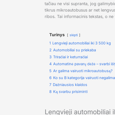
tačiau ne visi supranta, jog galimybi
tikrus mikroautobusus ar net lengvus 
ribos. Tai informacinis tekstas, o ne 
Turinys
slėpti
1
Lengvieji automobiliai iki 3 500 kg
2
Automobiliai su priekaba
3
Triračiai ir keturračiai
4
Automatinė pavarų dėžė – svarbi iš
5
Ar galima vairuoti mikroautobusą?
6
Ko su B kategorija vairuoti negalima
7
Dažniausios klaidos
8
Ką svarbu prisiminti
Lengvieji automobiliai 