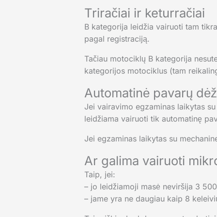
Triračiai ir keturračiai
B kategorija leidžia vairuoti tam tikr
pagal registraciją.
Tačiau motociklų B kategorija nesutei
kategorijos motociklus (tam reikali
Automatinė pavarų dėžė
Jei vairavimo egzaminas laikytas su
leidžiama vairuoti tik automatinę pa
Jei egzaminas laikytas su mechanine
Ar galima vairuoti mik
Taip, jei:
– jo leidžiamoji masė neviršija 3 50
– jame yra ne daugiau kaip 8 keleivi