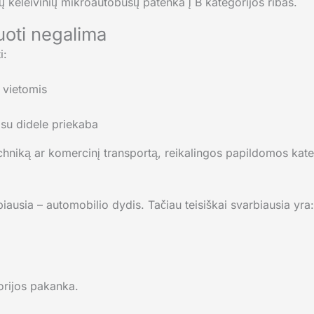
ų keleivinių mikroautobusų patenka į B kategorijos ribas.
uoti negalima
i:
 vietomis
 su didele priekaba
chniką ar komercinį transportą, reikalingos papildomos kate
iausia – automobilio dydis. Tačiau teisiškai svarbiausia yra:
gorijos pakanka.