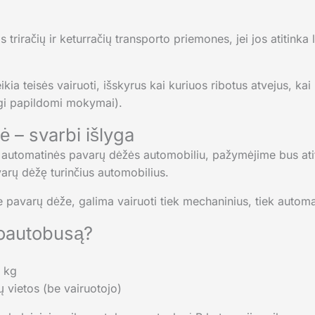
as triračių ir keturračių transporto priemones, jei jos atitink
kia teisės vairuoti, išskyrus kai kuriuos ribotus atvejus, kai
ngi papildomi mokymai).
 – svarbi išlyga
 automatinės pavarų dėžės automobiliu, pažymėjime bus ati
varų dėžę turinčius automobilius.
 pavarų dėže, galima vairuoti tiek mechaninius, tiek automa
roautobusą?
0 kg
ų vietos (be vairuotojo)