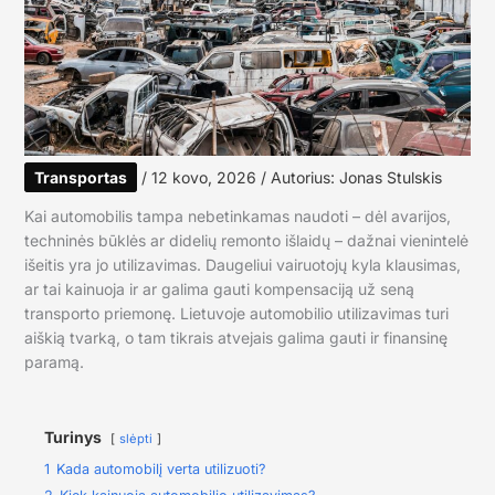
Transportas
/
12 kovo, 2026
/ Autorius:
Jonas Stulskis
Kai automobilis tampa nebetinkamas naudoti – dėl avarijos,
techninės būklės ar didelių remonto išlaidų – dažnai vienintelė
išeitis yra jo utilizavimas. Daugeliui vairuotojų kyla klausimas,
ar tai kainuoja ir ar galima gauti kompensaciją už seną
transporto priemonę. Lietuvoje automobilio utilizavimas turi
aiškią tvarką, o tam tikrais atvejais galima gauti ir finansinę
paramą.
Turinys
slėpti
1
Kada automobilį verta utilizuoti?