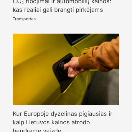
CO₂ ribojimai ir automobilių kainos:
kas realiai gali brangti pirkėjams
Transportas
Kur Europoje dyzelinas pigiausias ir
kaip Lietuvos kainos atrodo
bendrame vaizde