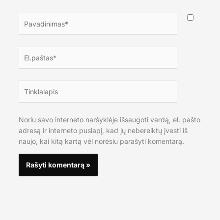
Pavadinimas*
El.paštas*
Tinklalapis
Noriu savo interneto naršyklėje išsaugoti vardą, el. pašto
adresą ir interneto puslapį, kad jų nebereiktų įvesti iš
naujo, kai kitą kartą vėl norėsiu parašyti komentarą.