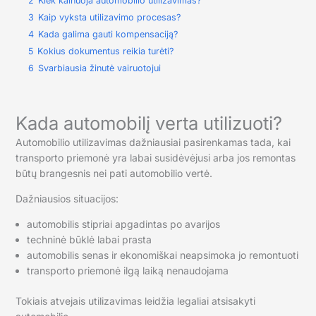
2
Kiek kainuoja automobilio utilizavimas?
3
Kaip vyksta utilizavimo procesas?
4
Kada galima gauti kompensaciją?
5
Kokius dokumentus reikia turėti?
6
Svarbiausia žinutė vairuotojui
Kada automobilį verta utilizuoti?
Automobilio utilizavimas dažniausiai pasirenkamas tada, kai
transporto priemonė yra labai susidėvėjusi arba jos remontas
būtų brangesnis nei pati automobilio vertė.
Dažniausios situacijos:
automobilis stipriai apgadintas po avarijos
techninė būklė labai prasta
automobilis senas ir ekonomiškai neapsimoka jo remontuoti
transporto priemonė ilgą laiką nenaudojama
Tokiais atvejais utilizavimas leidžia legaliai atsisakyti