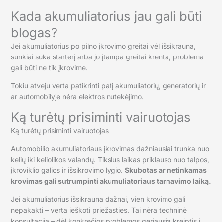
Kada akumuliatorius jau gali būti
blogas?
Jei akumuliatorius po pilno įkrovimo greitai vėl išsikrauna,
sunkiai suka starterį arba jo įtampa greitai krenta, problema
gali būti ne tik įkrovime.
Tokiu atveju verta patikrinti patį akumuliatorių, generatorių ir
ar automobilyje nėra elektros nutekėjimo.
Ką turėtų prisiminti vairuotojas
Ką turėtų prisiminti vairuotojas
Automobilio akumuliatoriaus įkrovimas dažniausiai trunka nuo
kelių iki keliolikos valandų. Tikslus laikas priklauso nuo talpos,
įkroviklio galios ir išsikrovimo lygio.
Skubotas ar netinkamas
krovimas gali sutrumpinti akumuliatoriaus tarnavimo laiką.
Jei akumuliatorius išsikrauna dažnai, vien krovimo gali
nepakakti – verta ieškoti priežasties. Tai nėra techninė
konsultacija – dėl konkrečios problemos geriausia kreiptis į