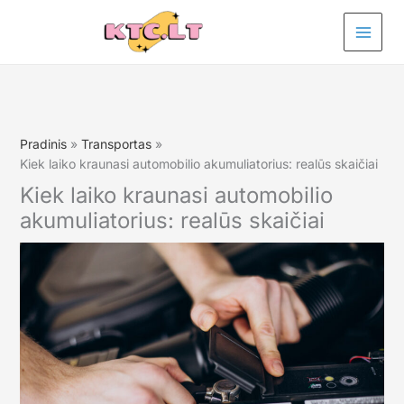
Pereiti
prie
turinio
Pradinis
Transportas
Kiek laiko kraunasi automobilio akumuliatorius: realūs skaičiai
Kiek laiko kraunasi automobilio
akumuliatorius: realūs skaičiai