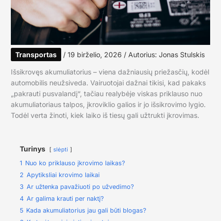
Transportas
/
19 birželio, 2026
/ Autorius:
Jonas Stulskis
Išsikrovęs akumuliatorius – viena dažniausių priežasčių, kodėl
automobilis neužsiveda. Vairuotojai dažnai tikisi, kad pakaks
„pakrauti pusvalandį“, tačiau realybėje viskas priklauso nuo
akumuliatoriaus talpos, įkroviklio galios ir jo išsikrovimo lygio.
Todėl verta žinoti, kiek laiko iš tiesų gali užtrukti įkrovimas.
Turinys
slėpti
1
Nuo ko priklauso įkrovimo laikas?
2
Apytiksliai krovimo laikai
3
Ar užtenka pavažiuoti po užvedimo?
4
Ar galima krauti per naktį?
5
Kada akumuliatorius jau gali būti blogas?