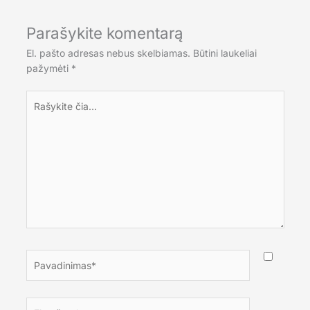
Parašykite komentarą
El. pašto adresas nebus skelbiamas.
Būtini laukeliai
pažymėti
*
Rašykite
čia...
Pavadinimas*
El.paštas*