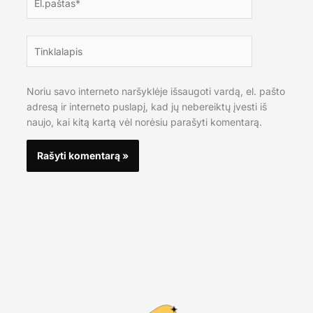
Tinklalapis
Noriu savo interneto naršyklėje išsaugoti vardą, el. pašto
adresą ir interneto puslapį, kad jų nebereiktų įvesti iš
naujo, kai kitą kartą vėl norėsiu parašyti komentarą.