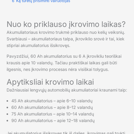
6
Ką turėtų prisiminti vairuotojas
Nuo ko priklauso įkrovimo laikas?
Akumuliatoriaus krovimo trukmė priklauso nuo kelių veiksnių.
Svarbiausi – akumuliatoriaus talpa, įkroviklio srovė ir tai, kiek
stipriai akumuliatorius išsikrovęs.
Pavyzdžiui, 60 Ah akumuliatorius su 6 A įkrovikliu teoriškai
krausis apie 10 valandų. Tačiau praktiškai laikas gali būti
ilgesnis, nes įkrovimo procesas nėra visiškai tolygus.
Apytiksliai krovimo laikai
Dažniausiai lengvųjų automobilių akumuliatoriai kraunami taip:
45 Ah akumuliatorius – apie 6–10 valandų
60 Ah akumuliatorius – apie 8–12 valandų
75 Ah akumuliatorius – apie 10–14 valandų
90 Ah akumuliatorius – apie 12–18 valandų
Jei akumuliatorius išsikrovęs tik iš dalies, įkrovimas gali trukti