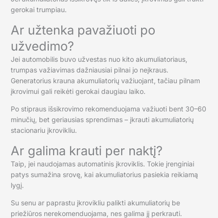
gerokai trumpiau.
Ar užtenka pavažiuoti po
užvedimo?
Jei automobilis buvo užvestas nuo kito akumuliatoriaus,
trumpas važiavimas dažniausiai pilnai jo neįkraus.
Generatorius krauna akumuliatorių važiuojant, tačiau pilnam
įkrovimui gali reikėti gerokai daugiau laiko.
Po stipraus išsikrovimo rekomenduojama važiuoti bent 30–60
minučių, bet geriausias sprendimas – įkrauti akumuliatorių
stacionariu įkrovikliu.
Ar galima krauti per naktį?
Taip, jei naudojamas automatinis įkroviklis. Tokie įrenginiai
patys sumažina srovę, kai akumuliatorius pasiekia reikiamą
lygį.
Su senu ar paprastu įkrovikliu palikti akumuliatorių be
priežiūros nerekomenduojama, nes galima jį perkrauti.