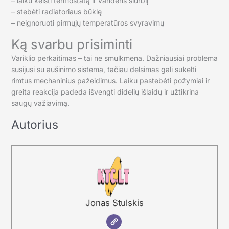
– laiku keisti termostatą ir vandens siurblį
– stebėti radiatoriaus būklę
– neignoruoti pirmųjų temperatūros svyravimų
Ką svarbu prisiminti
Variklio perkaitimas – tai ne smulkmena. Dažniausiai problema
susijusi su aušinimo sistema, tačiau delsimas gali sukelti
rimtus mechaninius pažeidimus. Laiku pastebėti požymiai ir
greita reakcija padeda išvengti didelių išlaidų ir užtikrina
saugų važiavimą.
Autorius
Jonas Stulskis