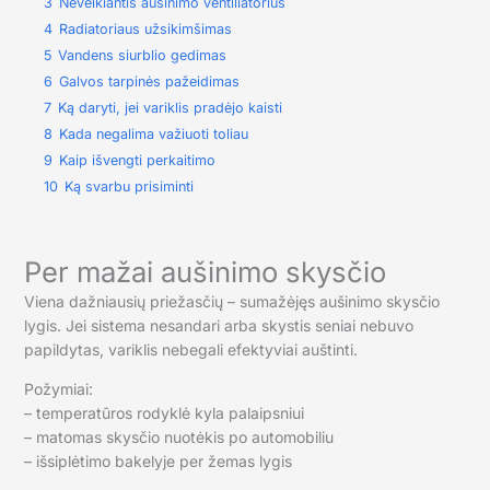
3
Neveikiantis aušinimo ventiliatorius
4
Radiatoriaus užsikimšimas
5
Vandens siurblio gedimas
6
Galvos tarpinės pažeidimas
7
Ką daryti, jei variklis pradėjo kaisti
8
Kada negalima važiuoti toliau
9
Kaip išvengti perkaitimo
10
Ką svarbu prisiminti
Per mažai aušinimo skysčio
Viena dažniausių priežasčių – sumažėjęs aušinimo skysčio
lygis. Jei sistema nesandari arba skystis seniai nebuvo
papildytas, variklis nebegali efektyviai auštinti.
Požymiai:
– temperatūros rodyklė kyla palaipsniui
– matomas skysčio nuotėkis po automobiliu
– išsiplėtimo bakelyje per žemas lygis