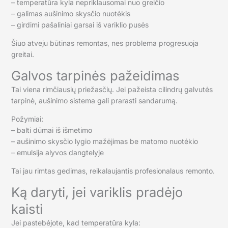
– temperatūra kyla nepriklausomai nuo greičio
– galimas aušinimo skysčio nuotėkis
– girdimi pašaliniai garsai iš variklio pusės
Šiuo atveju būtinas remontas, nes problema progresuoja
greitai.
Galvos tarpinės pažeidimas
Tai viena rimčiausių priežasčių. Jei pažeista cilindrų galvutės
tarpinė, aušinimo sistema gali prarasti sandarumą.
Požymiai:
– balti dūmai iš išmetimo
– aušinimo skysčio lygio mažėjimas be matomo nuotėkio
– emulsija alyvos dangtelyje
Tai jau rimtas gedimas, reikalaujantis profesionalaus remonto.
Ką daryti, jei variklis pradėjo
kaisti
Jei pastebėjote, kad temperatūra kyla: