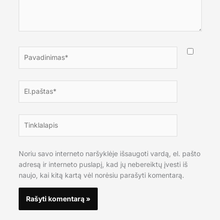
Pavadinimas*
El.paštas*
Tinklalapis
Noriu savo interneto naršyklėje išsaugoti vardą, el. pašto
adresą ir interneto puslapį, kad jų nebereiktų įvesti iš
naujo, kai kitą kartą vėl norėsiu parašyti komentarą.