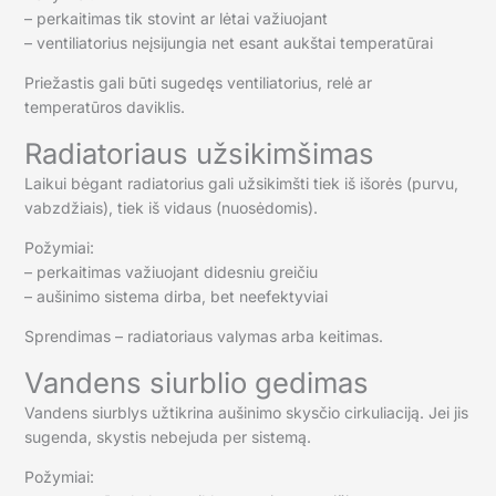
– perkaitimas tik stovint ar lėtai važiuojant
– ventiliatorius neįsijungia net esant aukštai temperatūrai
Priežastis gali būti sugedęs ventiliatorius, relė ar
temperatūros daviklis.
Radiatoriaus užsikimšimas
Laikui bėgant radiatorius gali užsikimšti tiek iš išorės (purvu,
vabzdžiais), tiek iš vidaus (nuosėdomis).
Požymiai:
– perkaitimas važiuojant didesniu greičiu
– aušinimo sistema dirba, bet neefektyviai
Sprendimas – radiatoriaus valymas arba keitimas.
Vandens siurblio gedimas
Vandens siurblys užtikrina aušinimo skysčio cirkuliaciją. Jei jis
sugenda, skystis nebejuda per sistemą.
Požymiai: