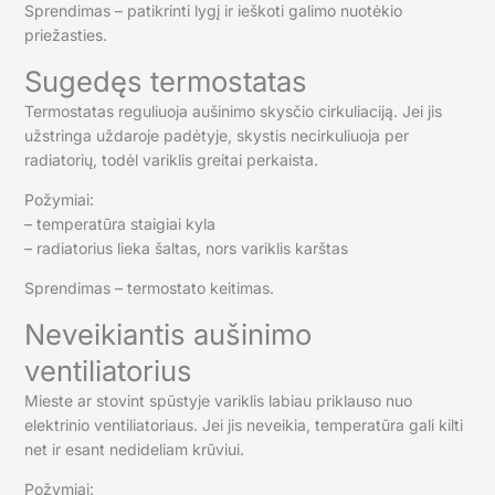
Sprendimas – patikrinti lygį ir ieškoti galimo nuotėkio
priežasties.
Sugedęs termostatas
Termostatas reguliuoja aušinimo skysčio cirkuliaciją. Jei jis
užstringa uždaroje padėtyje, skystis necirkuliuoja per
radiatorių, todėl variklis greitai perkaista.
Požymiai:
– temperatūra staigiai kyla
– radiatorius lieka šaltas, nors variklis karštas
Sprendimas – termostato keitimas.
Neveikiantis aušinimo
ventiliatorius
Mieste ar stovint spūstyje variklis labiau priklauso nuo
elektrinio ventiliatoriaus. Jei jis neveikia, temperatūra gali kilti
net ir esant nedideliam krūviui.
Požymiai: