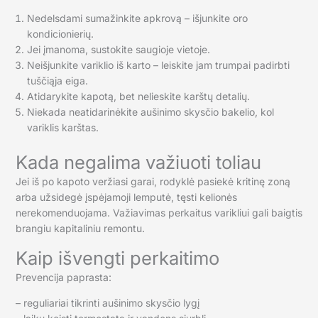
Nedelsdami sumažinkite apkrovą – išjunkite oro
kondicionierių.
Jei įmanoma, sustokite saugioje vietoje.
Neišjunkite variklio iš karto – leiskite jam trumpai padirbti
tuščiąja eiga.
Atidarykite kapotą, bet nelieskite karštų detalių.
Niekada neatidarinėkite aušinimo skysčio bakelio, kol
variklis karštas.
Kada negalima važiuoti toliau
Jei iš po kapoto veržiasi garai, rodyklė pasiekė kritinę zoną
arba užsidegė įspėjamoji lemputė, tęsti kelionės
nerekomenduojama. Važiavimas perkaitus varikliui gali baigtis
brangiu kapitaliniu remontu.
Kaip išvengti perkaitimo
Prevencija paprasta:
– reguliariai tikrinti aušinimo skysčio lygį