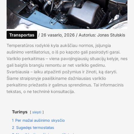
Transportas
/
26 vasario, 2026
/ Autorius:
Jonas Stulskis
Temperatūros rodyklė kyla aukščiau normos, įsijungia
aušinimo ventiliatorius, o iš po kapoto gali pasirodyti garai.
Variklio perkaitimas – viena pavojingiausių situacijų kelyje, nes
gali baigtis brangiu remontu ar net variklio gedimu.
Svarbiausia – laiku atpažinti požymius ir žinoti, ką daryti.
Šiame straipsnyje paaiškiname dažniausias variklio
perkaitimo priežastis ir galimus sprendimus. Tai informacinis
tekstas, o ne techninė konsultacija.
Turinys
slėpti
1
Per mažai aušinimo skysčio
2
Sugedęs termostatas