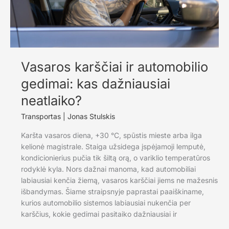
Vasaros karščiai ir automobilio
gedimai: kas dažniausiai
neatlaiko?
Transportas
|
Jonas Stulskis
Karšta vasaros diena, +30 °C, spūstis mieste arba ilga
kelionė magistrale. Staiga užsidega įspėjamoji lemputė,
kondicionierius pučia tik šiltą orą, o variklio temperatūros
rodyklė kyla. Nors dažnai manoma, kad automobiliai
labiausiai kenčia žiemą, vasaros karščiai jiems ne mažesnis
išbandymas. Šiame straipsnyje paprastai paaiškiname,
kurios automobilio sistemos labiausiai nukenčia per
karščius, kokie gedimai pasitaiko dažniausiai ir