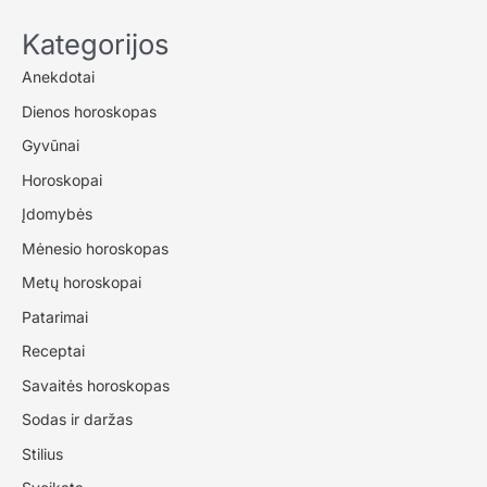
viršų:
ar
Kategorijos
darai
Anekdotai
ją
ir
Dienos horoskopas
tu?
Gyvūnai
Horoskopai
Įdomybės
Mėnesio horoskopas
Metų horoskopai
Patarimai
Receptai
Savaitės horoskopas
Sodas ir daržas
Stilius