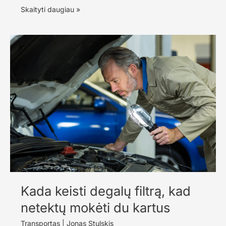
Kada
Skaityti daugiau »
vairuotojui
reikia
galiojančios
medicininės
pažymos
ir
ką
pamiršta
daugelis
Kada keisti degalų filtrą, kad
netektų mokėti du kartus
Transportas
|
Jonas Stulskis