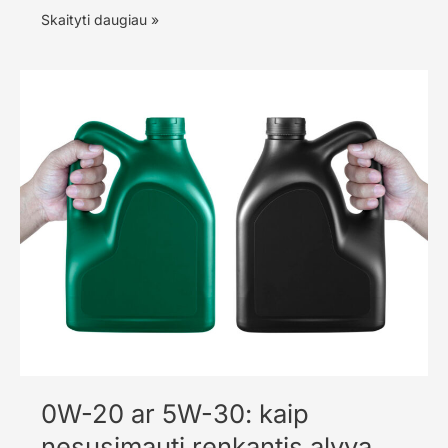
Pavarų
Skaityti daugiau »
dėžės
naujovė,
kuri
keičia
vairavimo
pojūtį
ir
ar
verta
ja
tikėti
0W-20 ar 5W-30: kaip
nesusimauti renkantis alyvą