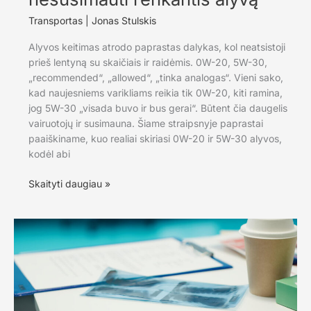
Transportas
|
Jonas Stulskis
Alyvos keitimas atrodo paprastas dalykas, kol neatsistoji
prieš lentyną su skaičiais ir raidėmis. 0W-20, 5W-30,
„recommended“, „allowed“, „tinka analogas“. Vieni sako,
kad naujesniems varikliams reikia tik 0W-20, kiti ramina,
jog 5W-30 „visada buvo ir bus gerai“. Būtent čia daugelis
vairuotojų ir susimauna. Šiame straipsnyje paprastai
paaiškiname, kuo realiai skiriasi 0W-20 ir 5W-30 alyvos,
kodėl abi
0W-
Skaityti daugiau »
20
ar
5W-
30:
kaip
nesusimauti
renkantis
alyvą