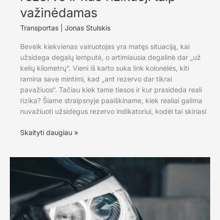
važinėdamas
Transportas
|
Jonas Stulskis
Beveik kiekvienas vairuotojas yra matęs situaciją, kai
užsidega degalų lemputė, o artimiausia degalinė dar „už
kelių kilometrų“. Vieni iš karto suka link kolonėlės, kiti
ramina save mintimi, kad „ant rezervo dar tikrai
pavažiuos“. Tačiau kiek tame tiesos ir kur prasideda reali
rizika? Šiame straipsnyje paaiškiname, kiek realiai galima
nuvažiuoti užsidegus rezervo indikatoriui, kodėl tai skiriasi
Kiek
Skaityti daugiau »
iš
tiesų
nuvažiuosi
ant
rezervo
ir
kuo
rizikuoji