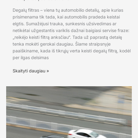
Degalų filtras – viena tų automobilio detalių, apie kurias
prisimenama tik tada, kai automobilis pradeda keistai
elgtis. Sumažėjusi trauka, sunkesnis užsivedimas ar
netikėtai užgestantis variklis dažnai baigiasi servise fraze:
„reikėjo keisti filtrą anksčiau“. Tada už paprastą detalę
tenka mokėti gerokai daugiau. Šiame straipsnyje
paaiškiname, kada iš tikrųjų verta keisti degalų filtrą, kodėl
per ilgas delsimas
Kada
Skaityti daugiau »
keisti
degalų
filtrą,
kad
netektų
mokėti
du
kartus