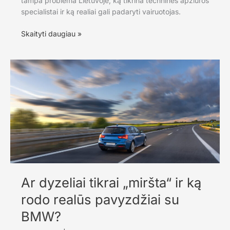
tampa problema Lietuvoje, ką tikrina techninės apžiūros
specialistai ir ką realiai gali padaryti vairuotojas.
Matiniai
Skaityti daugiau »
žibintai
ir
techninė
apžiūra:
kodėl
tai
taip
dažnai
užkliūna
Lietuvoje
Ar dyzeliai tikrai „miršta“ ir ką
rodo realūs pavyzdžiai su
BMW?