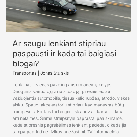
Ar saugu lenkiant stipriau
paspausti ir kada tai baigiasi
blogai?
Transportas
|
Jonas Stulskis
Lenkimas – vienas pavojingiausių manevrų kelyje.
Dauguma vairuotojų žino situaciją: priešais lėčiau
važiuojantis automobilis, tiesus kelio ruožas, atrodo, viskas
aišku. Spaudi akceleratorių stipriau, kad manevras būtų
trumpesnis. Kartais tai baigiasi sklandžiai, kartais – labai
arti nelaimės. Šiame straipsnyje paprastai paaiškiname,
kada stipresnis pagreitėjimas lenkiant padeda, o kada jis
tampa pagrindine rizikos priežastimi. Tai informacinio