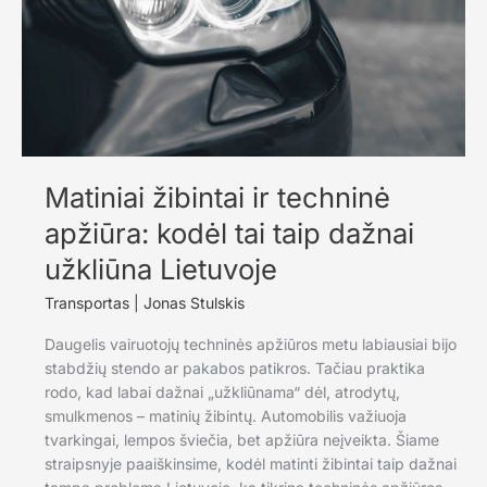
taip
važinėdamas
Matiniai žibintai ir techninė
apžiūra: kodėl tai taip dažnai
užkliūna Lietuvoje
Transportas
|
Jonas Stulskis
Daugelis vairuotojų techninės apžiūros metu labiausiai bijo
stabdžių stendo ar pakabos patikros. Tačiau praktika
rodo, kad labai dažnai „užkliūnama“ dėl, atrodytų,
smulkmenos – matinių žibintų. Automobilis važiuoja
tvarkingai, lempos šviečia, bet apžiūra neįveikta. Šiame
straipsnyje paaiškinsime, kodėl matinti žibintai taip dažnai