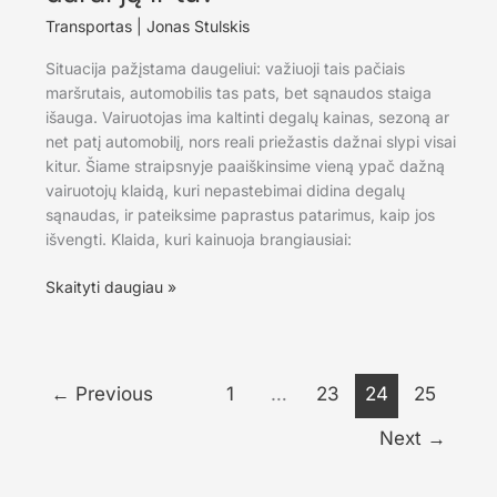
Transportas
|
Jonas Stulskis
Situacija pažįstama daugeliui: važiuoji tais pačiais
maršrutais, automobilis tas pats, bet sąnaudos staiga
išauga. Vairuotojas ima kaltinti degalų kainas, sezoną ar
net patį automobilį, nors reali priežastis dažnai slypi visai
kitur. Šiame straipsnyje paaiškinsime vieną ypač dažną
vairuotojų klaidą, kuri nepastebimai didina degalų
sąnaudas, ir pateiksime paprastus patarimus, kaip jos
išvengti. Klaida, kuri kainuoja brangiausiai:
Viena
Skaityti daugiau »
dažna
klaida,
dėl
kurios
←
Previous
1
…
23
24
25
degalų
sąnaudos
Next
→
šoka
į