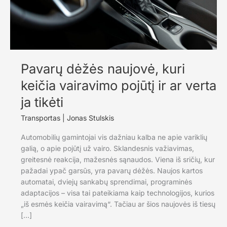
Pavarų dėžės naujovė, kuri
keičia vairavimo pojūtį ir ar verta
ja tikėti
Transportas
|
Jonas Stulskis
Automobilių gamintojai vis dažniau kalba ne apie variklių
galią, o apie pojūtį už vairo. Sklandesnis važiavimas,
greitesnė reakcija, mažesnės sąnaudos. Viena iš sričių, kur
pažadai ypač garsūs, yra pavarų dėžės. Naujos kartos
automatai, dviejų sankabų sprendimai, programinės
adaptacijos – visa tai pateikiama kaip technologijos, kurios
„iš esmės keičia vairavimą“. Tačiau ar šios naujovės iš tiesų
[…]