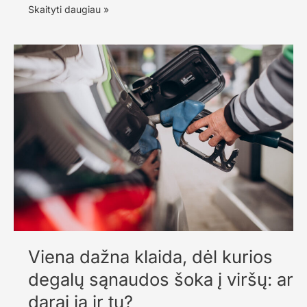
Vasaros
Skaityti daugiau »
karščiai
ir
automobilio
gedimai:
kas
dažniausiai
neatlaiko?
Viena dažna klaida, dėl kurios
degalų sąnaudos šoka į viršų: ar
darai ją ir tu?