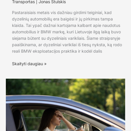
Transportas
|
Jonas Stulskis
Pastaraisiais metais vis dažniau girdimi teiginiai, kad
dyzelinių automobilių era baigėsi ir jų pirkimas tampa
klaida. Tai ypač dažnai kartojama kalbant apie naudotus
automobilius ir BMW markę, kuri Lietuvoje ilgą laiką buvo
siejama būtent su dyzeliniais varikliais. Šiame straipsnyje
paaiškinama, ar dyzeliniai varikliai iš tiesų nyksta, ką rodo
reali BMW eksploatacijos praktika ir kodėl dalis
Ar
Skaityti daugiau »
dyzeliai
tikrai
„miršta“
ir
ką
rodo
realūs
pavyzdžiai
su
BMW?