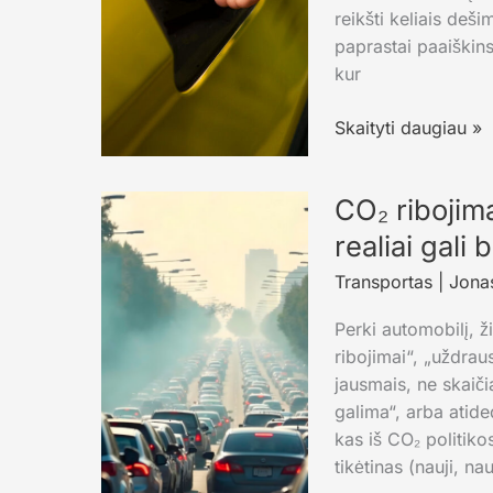
reikšti keliais deš
paprastai paaiškins
kur
Kur
Skaityti daugiau »
Europoje
dyzelinas
CO₂ ribojima
pigiausias
ir
realiai gali
kaip
Transportas
|
Jonas
Lietuvos
kainos
Perki automobilį, ž
atrodo
ribojimai“, „uždrau
bendrame
jausmais, ne skaiči
vaizde
galima“, arba atide
kas iš CO₂ politiko
tikėtinas (nauji, na