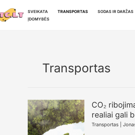
Pereiti
prie
SVEIKATA
TRANSPORTAS
SODAS IR DARŽAS
turinio
ĮDOMYBĖS
Transportas
CO₂ ribojima
realiai gali
Transportas
|
Jonas