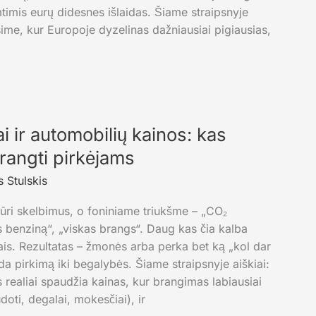
imtimis eurų didesnes išlaidas. Šiame straipsnyje
ime, kur Europoje dyzelinas dažniausiai pigiausias,
i ir automobilių kainos: kas
 brangti pirkėjams
 Stulskis
iūri skelbimus, o foniniame triukšme – „CO₂
s benziną“, „viskas brangs“. Daug kas čia kalba
ais. Rezultatas – žmonės arba perka bet ką „kol dar
da pirkimą iki begalybės. Šiame straipsnyje aiškiai:
s realiai spaudžia kainas, kur brangimas labiausiai
udoti, degalai, mokesčiai), ir