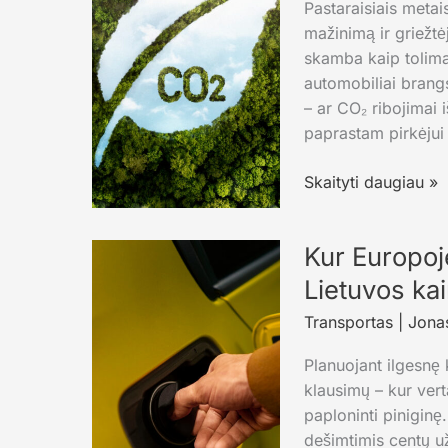
Pastaraisiais metai
mažinimą ir griežtė
skamba kaip tolima 
automobiliai brangs
– ar CO₂ ribojimai i
paprastam pirkėjui
CO₂
Skaityti daugiau »
ribojimai
ir
Kur Europoje
automobilių
kainos:
Lietuvos ka
kas
Transportas
|
Jonas
realiai
gali
Planuojant ilgesnę
brangti
klausimų – kur vert
pirkėjams
paploninti piniginę.
dešimtimis centų už