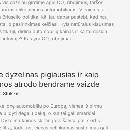
s vis dažniau girdime apie CO₂ ribojimus, taršos
jančius reikalavimus automobiliams. Vieniems tai
Briuselio politika, kiti jau dabar pastebi, kad nauji
ta, o pasirinkimas keičiasi. Kyla natūralus klausimas
š tikrųjų didina automobilių kainas ir ką tai reiškia
 Lietuvoje? Kas yra CO₂ ribojimai […]
 dyzelinas pigiausias ir kaip
inos atrodo bendrame vaizde
 Stulskis
 kelionę automobiliu po Europą, vienas iš pirmų
a pildyti degalų baką, o kur tai gali smarkiai
 Dyzelino kainos skirtingose šalyse gali skirtis
 litrą, todėl net vienas netinkamas sustojimas gali