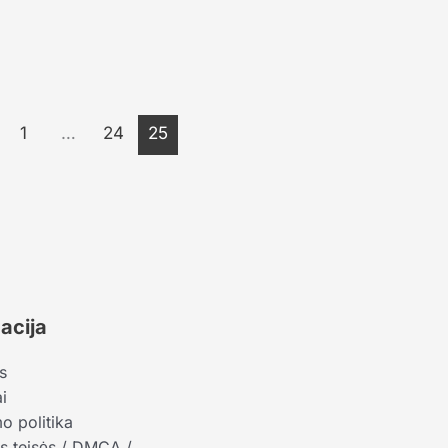
1
…
24
25
acija
s
i
o politika
s teisės / DMCA /