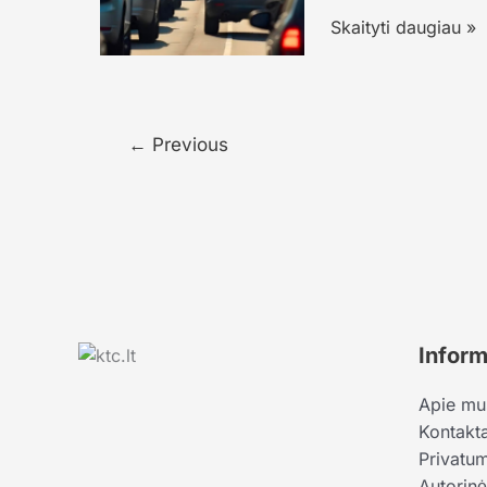
CO₂
Skaityti daugiau »
ribojimai
ir
automobilių
kainos:
←
Previous
kas
realiai
gali
brangti
pirkėjams
Inform
Apie mu
Kontakta
Privatum
Autorinė