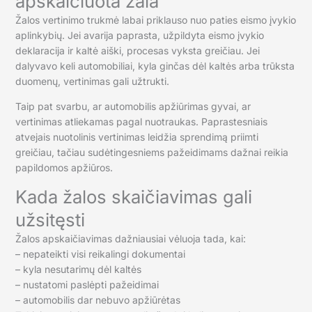
apskaičiuota žala
Žalos vertinimo trukmė labai priklauso nuo paties eismo įvykio
aplinkybių. Jei avarija paprasta, užpildyta eismo įvykio
deklaracija ir kaltė aiški, procesas vyksta greičiau. Jei
dalyvavo keli automobiliai, kyla ginčas dėl kaltės arba trūksta
duomenų, vertinimas gali užtrukti.
Taip pat svarbu, ar automobilis apžiūrimas gyvai, ar
vertinimas atliekamas pagal nuotraukas. Paprastesniais
atvejais nuotolinis vertinimas leidžia sprendimą priimti
greičiau, tačiau sudėtingesniems pažeidimams dažnai reikia
papildomos apžiūros.
Kada žalos skaičiavimas gali
užsitęsti
Žalos apskaičiavimas dažniausiai vėluoja tada, kai:
– nepateikti visi reikalingi dokumentai
– kyla nesutarimų dėl kaltės
– nustatomi paslėpti pažeidimai
– automobilis dar nebuvo apžiūrėtas