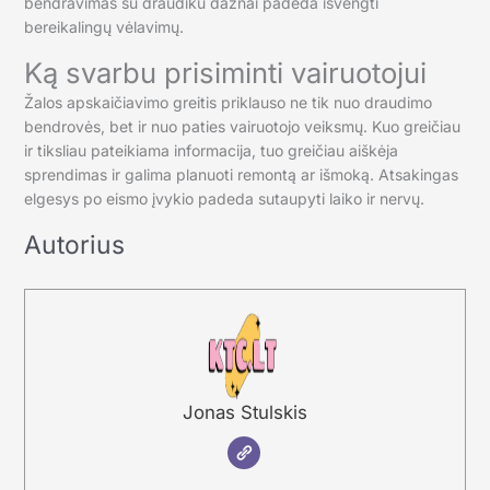
bendravimas su draudiku dažnai padeda išvengti
bereikalingų vėlavimų.
Ką svarbu prisiminti vairuotojui
Žalos apskaičiavimo greitis priklauso ne tik nuo draudimo
bendrovės, bet ir nuo paties vairuotojo veiksmų. Kuo greičiau
ir tiksliau pateikiama informacija, tuo greičiau aiškėja
sprendimas ir galima planuoti remontą ar išmoką. Atsakingas
elgesys po eismo įvykio padeda sutaupyti laiko ir nervų.
Autorius
Jonas Stulskis