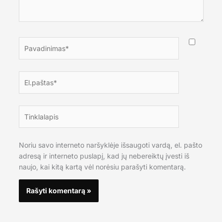
Pavadinimas*
El.paštas*
Tinklalapis
Noriu savo interneto naršyklėje išsaugoti vardą, el. pašto
adresą ir interneto puslapį, kad jų nebereiktų įvesti iš
naujo, kai kitą kartą vėl norėsiu parašyti komentarą.