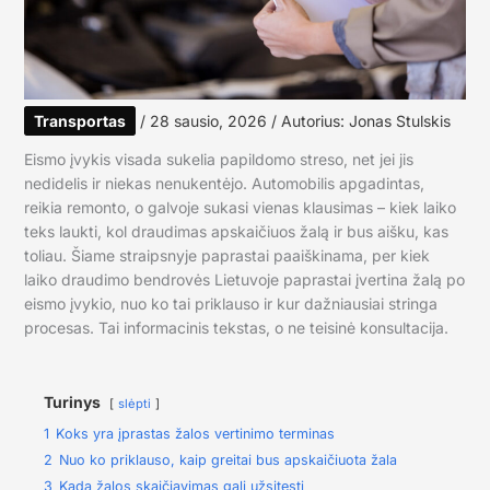
Transportas
/
28 sausio, 2026
/ Autorius:
Jonas Stulskis
Eismo įvykis visada sukelia papildomo streso, net jei jis
nedidelis ir niekas nenukentėjo. Automobilis apgadintas,
reikia remonto, o galvoje sukasi vienas klausimas – kiek laiko
teks laukti, kol draudimas apskaičiuos žalą ir bus aišku, kas
toliau. Šiame straipsnyje paprastai paaiškinama, per kiek
laiko draudimo bendrovės Lietuvoje paprastai įvertina žalą po
eismo įvykio, nuo ko tai priklauso ir kur dažniausiai stringa
procesas. Tai informacinis tekstas, o ne teisinė konsultacija.
Turinys
slėpti
1
Koks yra įprastas žalos vertinimo terminas
2
Nuo ko priklauso, kaip greitai bus apskaičiuota žala
3
Kada žalos skaičiavimas gali užsitęsti