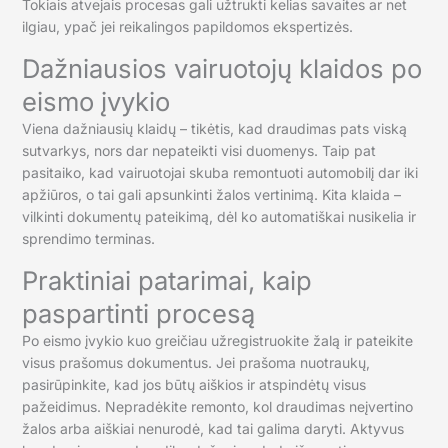
Tokiais atvejais procesas gali užtrukti kelias savaites ar net
ilgiau, ypač jei reikalingos papildomos ekspertizės.
Dažniausios vairuotojų klaidos po
eismo įvykio
Viena dažniausių klaidų – tikėtis, kad draudimas pats viską
sutvarkys, nors dar nepateikti visi duomenys. Taip pat
pasitaiko, kad vairuotojai skuba remontuoti automobilį dar iki
apžiūros, o tai gali apsunkinti žalos vertinimą. Kita klaida –
vilkinti dokumentų pateikimą, dėl ko automatiškai nusikelia ir
sprendimo terminas.
Praktiniai patarimai, kaip
paspartinti procesą
Po eismo įvykio kuo greičiau užregistruokite žalą ir pateikite
visus prašomus dokumentus. Jei prašoma nuotraukų,
pasirūpinkite, kad jos būtų aiškios ir atspindėtų visus
pažeidimus. Nepradėkite remonto, kol draudimas neįvertino
žalos arba aiškiai nenurodė, kad tai galima daryti. Aktyvus