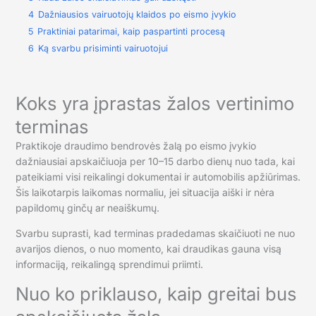
4
Dažniausios vairuotojų klaidos po eismo įvykio
5
Praktiniai patarimai, kaip paspartinti procesą
6
Ką svarbu prisiminti vairuotojui
Koks yra įprastas žalos vertinimo
terminas
Praktikoje draudimo bendrovės žalą po eismo įvykio
dažniausiai apskaičiuoja per 10–15 darbo dienų nuo tada, kai
pateikiami visi reikalingi dokumentai ir automobilis apžiūrimas.
Šis laikotarpis laikomas normaliu, jei situacija aiški ir nėra
papildomų ginčų ar neaiškumų.
Svarbu suprasti, kad terminas pradedamas skaičiuoti ne nuo
avarijos dienos, o nuo momento, kai draudikas gauna visą
informaciją, reikalingą sprendimui priimti.
Nuo ko priklauso, kaip greitai bus