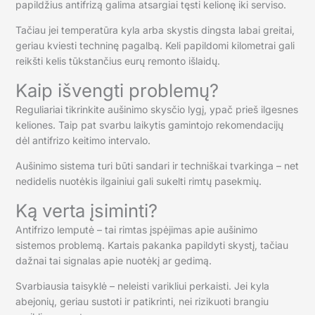
papildžius antifrizą galima atsargiai tęsti kelionę iki serviso.
Tačiau jei temperatūra kyla arba skystis dingsta labai greitai,
geriau kviesti techninę pagalbą. Keli papildomi kilometrai gali
reikšti kelis tūkstančius eurų remonto išlaidų.
Kaip išvengti problemų?
Reguliariai tikrinkite aušinimo skysčio lygį, ypač prieš ilgesnes
keliones. Taip pat svarbu laikytis gamintojo rekomendacijų
dėl antifrizo keitimo intervalo.
Aušinimo sistema turi būti sandari ir techniškai tvarkinga – net
nedidelis nuotėkis ilgainiui gali sukelti rimtų pasekmių.
Ką verta įsiminti?
Antifrizo lemputė – tai rimtas įspėjimas apie aušinimo
sistemos problemą. Kartais pakanka papildyti skystį, tačiau
dažnai tai signalas apie nuotėkį ar gedimą.
Svarbiausia taisyklė – neleisti varikliui perkaisti. Jei kyla
abejonių, geriau sustoti ir patikrinti, nei rizikuoti brangiu