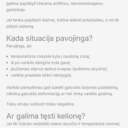
galima papildyti tinkamu antifrizu, rekomenduojamu
gamintojo.
Jei tenka papildyti dažnai, būtina ieškoti priežasties, o ne tik
pildyti sistemą.
Kada situacija pavojinga?
Pavojinga, jei:
temperatūros rodyklė kyla į raudoną zoną;
iš po variklio dangčio kyla garai;
jaučiamas stiprus saldus kvapas (aušinimo skysčio);
variklis pradeda dirbti netolygiai.
Variklio perkaitimas gali sukelti galvutės tarpinės pažeidimą,
cilindrų galvutės deformaciją ar net rimtą variklio gedimą.
Tokiu atveju važiuoti toliau negalima.
Ar galima tęsti kelionę?
Jei tik trūksta nedidelio kiekio skysčio ir temperatūra normali,