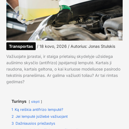
Transportas
/
18 kovo, 2026
/ Autorius:
Jonas Stulskis
Važiuojate įprastai, ir staiga prietaisų skydelyje užsidega
aušinimo skysčio (antifrizo) įspėjamoji lemputė. Kartais ji
raudona, kartais geltona, o kai kuriuose modeliuose pasirodo
tekstinis pranešimas. Ar galima važiuoti toliau? Ar tai rimtas
gedimas?
Turinys
slėpti
1
Ką reiškia antifrizo lemputė?
2
Jei lemputė įsižiebė važiuojant
3
Dažniausios priežastys