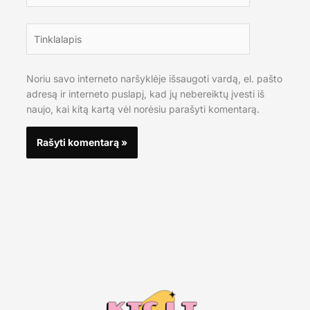
Tinklalapis
Noriu savo interneto naršyklėje išsaugoti vardą, el. pašto
adresą ir interneto puslapį, kad jų nebereiktų įvesti iš
naujo, kai kitą kartą vėl norėsiu parašyti komentarą.