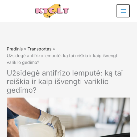
Pereiti
prie
turinio
Pradinis
Transportas
Užsidegė antifrizo lemputė: ką tai reiškia ir kaip išvengti
variklio gedimo?
Užsidegė antifrizo lemputė: ką tai
reiškia ir kaip išvengti variklio
gedimo?