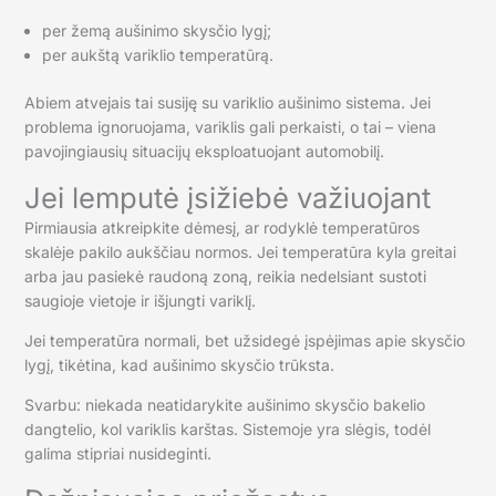
per žemą aušinimo skysčio lygį;
per aukštą variklio temperatūrą.
Abiem atvejais tai susiję su variklio aušinimo sistema. Jei
problema ignoruojama, variklis gali perkaisti, o tai – viena
pavojingiausių situacijų eksploatuojant automobilį.
Jei lemputė įsižiebė važiuojant
Pirmiausia atkreipkite dėmesį, ar rodyklė temperatūros
skalėje pakilo aukščiau normos. Jei temperatūra kyla greitai
arba jau pasiekė raudoną zoną, reikia nedelsiant sustoti
saugioje vietoje ir išjungti variklį.
Jei temperatūra normali, bet užsidegė įspėjimas apie skysčio
lygį, tikėtina, kad aušinimo skysčio trūksta.
Svarbu: niekada neatidarykite aušinimo skysčio bakelio
dangtelio, kol variklis karštas. Sistemoje yra slėgis, todėl
galima stipriai nusideginti.