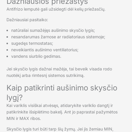
Dažniausios priežastys
Antifrizo lemputė gali užsidegti dėl kelių priežasčių.
Dažniausiai pasitaiko:
natūraliai sumažėjęs aušinimo skysčio lygis;
nesandarumas žarnose ar radiatoriaus sistemoje;
sugedęs termostatas;
neveikiantis aušinimo ventiliatorius;
vandens siurblio gedimas.
Jei skysčio lygis dažnai mažėja, tai beveik visada rodo
nuotėkį arba rimtesnį sistemos sutrikimą.
Kaip patikrinti aušinimo skysčio
lygį?
Kai variklis visiškai atvėsęs, atidarykite variklio dangtį ir
patikrinkite išsiplėtimo bakelį. Ant jo paprastai pažymėtos
MIN ir MAX ribos.
Skysčio lygis turi būti tarp šių žymų. Jei jis žemiau MIN,