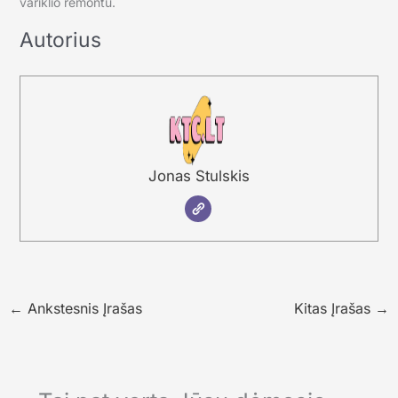
variklio remontu.
Autorius
Jonas Stulskis
←
Ankstesnis Įrašas
Kitas Įrašas
→