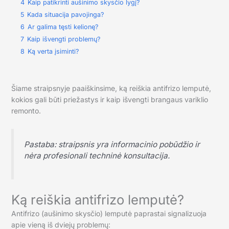
4
Kaip patikrinti aušinimo skysčio lygį?
5
Kada situacija pavojinga?
6
Ar galima tęsti kelionę?
7
Kaip išvengti problemų?
8
Ką verta įsiminti?
Šiame straipsnyje paaiškinsime, ką reiškia antifrizo lemputė,
kokios gali būti priežastys ir kaip išvengti brangaus variklio
remonto.
Pastaba: straipsnis yra informacinio pobūdžio ir
nėra profesionali techninė konsultacija.
Ką reiškia antifrizo lemputė?
Antifrizo (aušinimo skysčio) lemputė paprastai signalizuoja
apie vieną iš dviejų problemų: