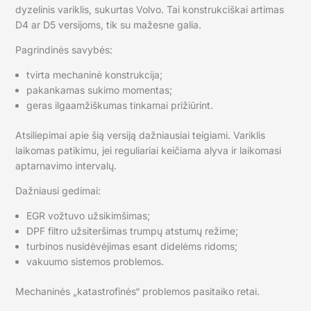
dyzelinis variklis, sukurtas Volvo. Tai konstrukciškai artimas
D4 ar D5 versijoms, tik su mažesne galia.
Pagrindinės savybės:
tvirta mechaninė konstrukcija;
pakankamas sukimo momentas;
geras ilgaamžiškumas tinkamai prižiūrint.
Atsiliepimai apie šią versiją dažniausiai teigiami. Variklis
laikomas patikimu, jei reguliariai keičiama alyva ir laikomasi
aptarnavimo intervalų.
Dažniausi gedimai:
EGR vožtuvo užsikimšimas;
DPF filtro užsiteršimas trumpų atstumų režime;
turbinos nusidėvėjimas esant didelėms ridoms;
vakuumo sistemos problemos.
Mechaninės „katastrofinės“ problemos pasitaiko retai.