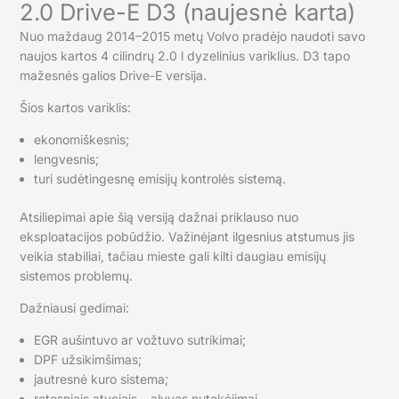
2.0 Drive-E D3 (naujesnė karta)
Nuo maždaug 2014–2015 metų Volvo pradėjo naudoti savo
naujos kartos 4 cilindrų 2.0 l dyzelinius variklius. D3 tapo
mažesnės galios Drive-E versija.
Šios kartos variklis:
ekonomiškesnis;
lengvesnis;
turi sudėtingesnę emisijų kontrolės sistemą.
Atsiliepimai apie šią versiją dažnai priklauso nuo
eksploatacijos pobūdžio. Važinėjant ilgesnius atstumus jis
veikia stabiliai, tačiau mieste gali kilti daugiau emisijų
sistemos problemų.
Dažniausi gedimai:
EGR aušintuvo ar vožtuvo sutrikimai;
DPF užsikimšimas;
jautresnė kuro sistema;
retesniais atvejais – alyvos nutekėjimai.