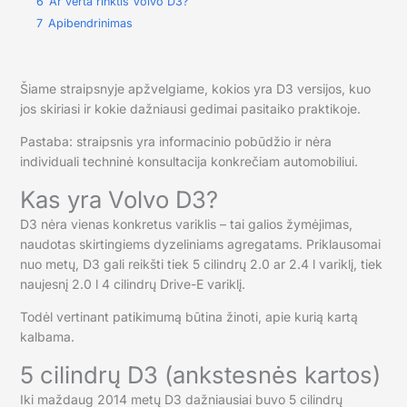
6
Ar verta rinktis Volvo D3?
7
Apibendrinimas
Šiame straipsnyje apžvelgiame, kokios yra D3 versijos, kuo
jos skiriasi ir kokie dažniausi gedimai pasitaiko praktikoje.
Pastaba: straipsnis yra informacinio pobūdžio ir nėra
individuali techninė konsultacija konkrečiam automobiliui.
Kas yra Volvo D3?
D3 nėra vienas konkretus variklis – tai galios žymėjimas,
naudotas skirtingiems dyzeliniams agregatams. Priklausomai
nuo metų, D3 gali reikšti tiek 5 cilindrų 2.0 ar 2.4 l variklį, tiek
naujesnį 2.0 l 4 cilindrų Drive-E variklį.
Todėl vertinant patikimumą būtina žinoti, apie kurią kartą
kalbama.
5 cilindrų D3 (ankstesnės kartos)
Iki maždaug 2014 metų D3 dažniausiai buvo 5 cilindrų