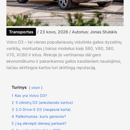
Transportas
/
23 kovo, 2026
/ Autorius:
Jonas Stulskis
Volvo D3 – tai vienas populiariausių vidutinės galios dyzelinių
variklių, montuotas į tokius modelius kaip S60, V60, S80,
V70, XC60 ir kitus. Rinkoje jis vertinamas dėl gero
ekonomiškumo ir pakankamos galios kasdieniam naudojimui,
tačiau skirtingos kartos turi skirtingą reputaciją.
Turinys
slėpti
1
Kas yra Volvo D3?
2
5 cilindrų D3 (ankstesnės kartos)
3
2.0 Drive-E D3 (naujesnė karta)
4
Patikimumas: kuris geresnis?
5
Į ką atkreipti dėmesį perkant?