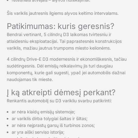
Šis variklis jautresnis ilgiems alyvos keitimo intervalams.
Patikimumas: kuris geresnis?
Bendrai vertinant, 5 cilindrų D3 laikomas tvirtesniu ir
atlaidesniu eksploatacijai. Tai paprastesnės konstrukcijos
variklis, mažiau jautrus trumpoms miesto kelionėms.
4 cilindrų Drive-E D3 modernesnis ir ekonomiškesnis, tačiau
sudėtingesnis. Dėl emisijų reikalavimų jis turi daugiau
komponentų, kurie gali sugesti, ypač jei automobilis dažnai
naudojamas tik mieste.
Į ką atkreipti dėmesį perkant?
Renkantis automobilį su D3 varikliu svarbu patikrinti:
ar nėra klaidų emisijų sistemoje;
ar variklis dirba tolygiai šaltas ir šiltas;
ar nėra neįprastų garsų iš turbinos zonos;
ar yra aiški serviso istorija;