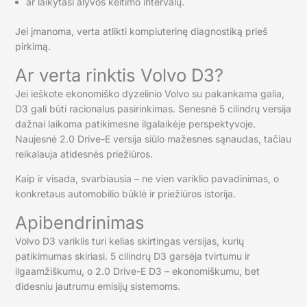
ar laikytasi alyvos keitimo intervalų.
Jei įmanoma, verta atlikti kompiuterinę diagnostiką prieš
pirkimą.
Ar verta rinktis Volvo D3?
Jei ieškote ekonomiško dyzelinio Volvo su pakankama galia,
D3 gali būti racionalus pasirinkimas. Senesnė 5 cilindrų versija
dažnai laikoma patikimesne ilgalaikėje perspektyvoje.
Naujesnė 2.0 Drive-E versija siūlo mažesnes sąnaudas, tačiau
reikalauja atidesnės priežiūros.
Kaip ir visada, svarbiausia – ne vien variklio pavadinimas, o
konkretaus automobilio būklė ir priežiūros istorija.
Apibendrinimas
Volvo D3 variklis turi kelias skirtingas versijas, kurių
patikimumas skiriasi. 5 cilindrų D3 garsėja tvirtumu ir
ilgaamžiškumu, o 2.0 Drive-E D3 – ekonomiškumu, bet
didesniu jautrumu emisijų sistemoms.