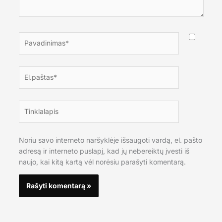
Pavadinimas*
El.paštas*
Tinklalapis
Noriu savo interneto naršyklėje išsaugoti vardą, el. pašto
adresą ir interneto puslapį, kad jų nebereiktų įvesti iš
naujo, kai kitą kartą vėl norėsiu parašyti komentarą.