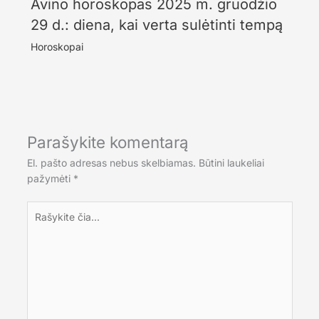
Avino horoskopas 2025 m. gruodžio
29 d.: diena, kai verta sulėtinti tempą
Horoskopai
Parašykite komentarą
El. pašto adresas nebus skelbiamas.
Būtini laukeliai
pažymėti
*
Rašykite
čia...