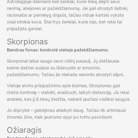
Astrologijoje išskiriami keli ženklai, kurie linkę slėpti savo
nerimą, abejones ar pažeidžiamumą. Jie gali atrodyti šaltoki,
racionalūs ar pernelyg drąsūs, tačiau viduje kartais vyksta
visai kitokia kova. Štai trys ženklai, kurie bijo, bet retai tai
pripažįsta garsiai.
Skorpionas
Bendras fonas: kontrolė vietoje pažeidžiamumo.
Skorpionai labai saugo savo vidinį pasaulį. Jų didžiausia
baimė dažnai susijusi su išdavyste ar emociniu
pažeidžiamumu. Tačiau jie niekada nenorės atrodyti silpni.
Vietoje atviro prisipažinimo apie baimes, Skorpionas gali
rinktis kontrolę – stebėti, analizuoti, laikyti distanciją. Jis retai
atskleis, kas jį iš tiesų žeidžia, nebent jaučiasi visiškai saugus.
Jo stiprybė – gebėjimas atlaikyti daug. Tačiau tik artimiausi
žmonės žino, kiek jautrumo slypi po tvirtu paviršiumi.
Ožiaragis