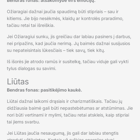
Bendras fonas: atsakomybė virš emocijų.
Ožiaragiai dažnai jaučia spaudimą būti stipriais – sau ir
kitiems. Jie bijo nesėkmės, klaidų ar kontrolės praradimo,
tačiau retai tai išreiškia.
Jei Ožiaragiui sunku, jis greičiau dar labiau pasiners į darbus,
nei pripažins, kad jaučia nerimą. Jų baimės dažnai susijusios
su nepateisintais lūkesčiais – tiek savų, tiek kitų.
Iš išorės jie atrodo ramūs ir susitelkę, tačiau viduje gali vykti
tylus dialogas su savimi.
Liūtas
Bendras fonas: pasitikėjimo kaukė.
Liūtai dažnai laikomi drąsiais ir charizmatiškais. Tačiau jų
didžiausia baimė gali būti nepastebėtumas ar atstūmimas. Jie
nori būti vertinami ir mylimi, tačiau retai atskleis, kaip stipriai
tai jiems svarbu.
Jei Liūtas jaučia nesaugumą, jis gali dar labiau stengtis
atrodyti užtikrintas. Kartais už ryškios energijos slypi