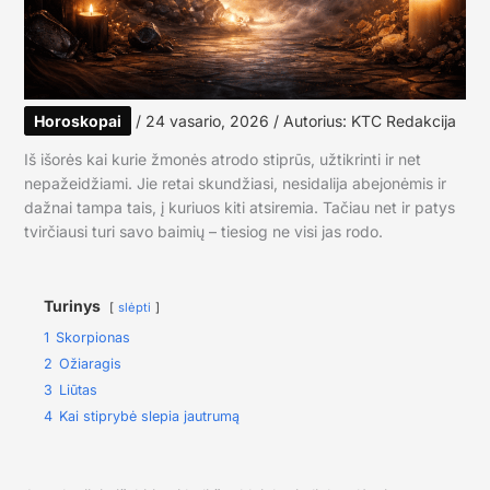
Horoskopai
/
24 vasario, 2026
/ Autorius:
KTC Redakcija
Iš išorės kai kurie žmonės atrodo stiprūs, užtikrinti ir net
nepažeidžiami. Jie retai skundžiasi, nesidalija abejonėmis ir
dažnai tampa tais, į kuriuos kiti atsiremia. Tačiau net ir patys
tvirčiausi turi savo baimių – tiesiog ne visi jas rodo.
Turinys
slėpti
1
Skorpionas
2
Ožiaragis
3
Liūtas
4
Kai stiprybė slepia jautrumą